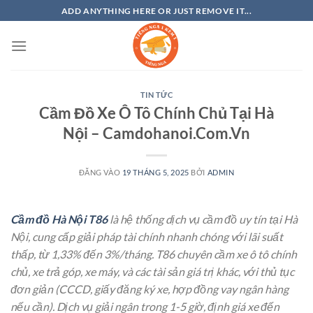
Bỏ
ADD ANYTHING HERE OR JUST REMOVE IT...
qua
nội
dung
TIN TỨC
Cầm Đồ Xe Ô Tô Chính Chủ Tại Hà
Nội – Camdohanoi.Com.Vn
ĐĂNG VÀO
19 THÁNG 5, 2025
BỞI
ADMIN
Cầm đồ Hà Nội T86
là hệ thống dịch vụ cầm đồ uy tín tại Hà
Nội, cung cấp giải pháp tài chính nhanh chóng với lãi suất
thấp, từ 1,33% đến 3%/tháng. T86 chuyên cầm xe ô tô chính
chủ, xe trả góp, xe máy, và các tài sản giá trị khác, với thủ tục
đơn giản (CCCD, giấy đăng ký xe, hợp đồng vay ngân hàng
nếu cần). Dịch vụ giải ngân trong 1-5 giờ, định giá xe đến