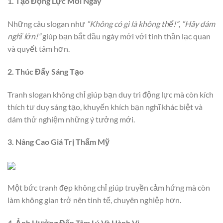
1. Tạo Động Lực Mỗi Ngày
Những câu slogan như
“Không có gì là không thể!”
,
“Hãy dám
nghĩ lớn!”
giúp bạn bắt đầu ngày mới với tinh thần lạc quan
và quyết tâm hơn.
2. Thúc Đẩy Sáng Tạo
Tranh slogan không chỉ giúp bạn duy trì động lực mà còn kích
thích tư duy sáng tạo, khuyến khích bạn nghĩ khác biệt và
dám thử nghiệm những ý tưởng mới.
3. Nâng Cao Giá Trị Thẩm Mỹ
Một bức tranh đẹp không chỉ giúp truyền cảm hứng mà còn
làm không gian trở nên tinh tế, chuyên nghiệp hơn.
4. Ảnh Hưởng Đến Tâm Lý Và Hành Vi