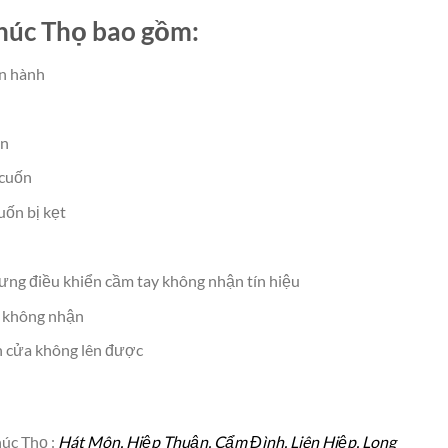
húc Thọ bao gồm:
ận hành
ện
 cuốn
uốn bị kẹt
ưng điều khiển cầm tay không nhận tín hiệu
n không nhận
 cửa không lên được
húc Thọ :
Hát Môn, Hiệp Thuận, Cẩm Đình, Liên Hiệp, Long