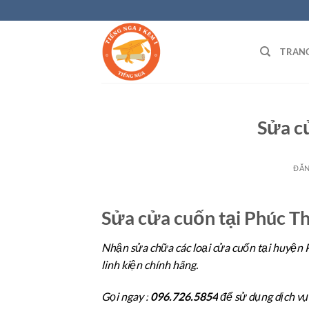
Bỏ
qua
nội
TRAN
dung
Sửa c
ĐĂ
Sửa cửa cuốn tại Phúc T
Nhận sửa chữa các loại cửa cuốn tại huyện P
linh kiện chính hãng.
Gọi ngay :
096.726.5854
để sử dụng dịch vụ