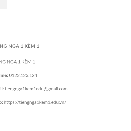
NG NGA 1 KÈM 1
NG NGA 1 KÈM 1
ine:
0123.123.124
l:
tiengnga1kem1edu@gmail.com
b:
https://tiengnga1kem1.edu.vn/