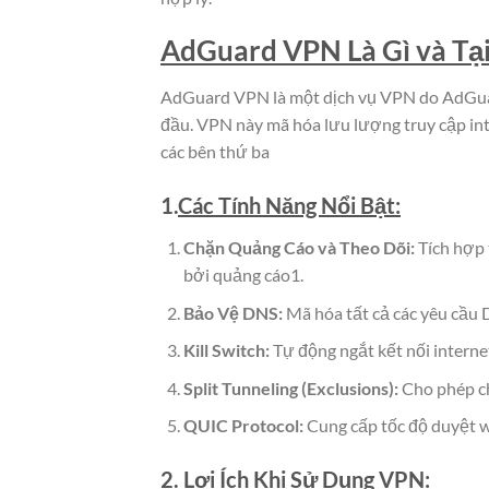
AdGuard VPN Là Gì và Tại
AdGuard VPN là một dịch vụ VPN do AdGuar
đầu. VPN này mã hóa lưu lượng truy cập inte
các bên thứ ba
1.
Các Tính Năng Nổi Bật:
Chặn Quảng Cáo và Theo Dõi:
Tích hợp 
bởi quảng cáo1.
Bảo Vệ DNS:
Mã hóa tất cả các yêu cầu 
Kill Switch:
Tự động ngắt kết nối internet
Split Tunneling (Exclusions):
Cho phép ch
QUIC Protocol:
Cung cấp tốc độ duyệt 
2. Lợi Ích Khi Sử Dụng VPN: