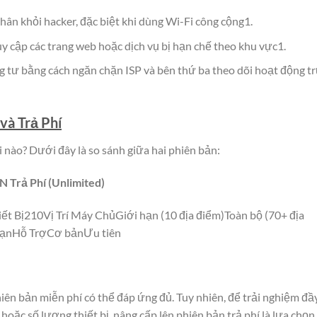
hân khỏi hacker, đặc biệt khi dùng Wi-Fi công cộng1.
y cập các trang web hoặc dịch vụ bị hạn chế theo khu vực1.
 tư bằng cách ngăn chặn ISP và bên thứ ba theo dõi hoạt động t
và Trả Phí
i nào? Dưới đây là so sánh giữa hai phiên bản:
Trả Phí (Unlimited)
 Bị210Vị Trí Máy ChủGiới hạn (10 địa điểm)Toàn bộ (70+ địa
 hạnHỗ TrợCơ bảnƯu tiên
iên bản miễn phí có thể đáp ứng đủ. Tuy nhiên, để trải nghiệm đầ
hoặc số lượng thiết bị, nâng cấp lên phiên bản trả phí là lựa chọn 