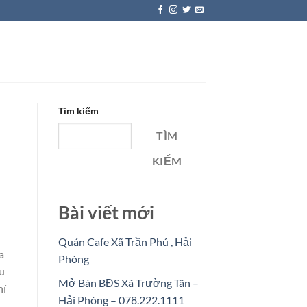
Tìm kiếm
TÌM
KIẾM
Bài viết mới
Quán Cafe Xã Trần Phú , Hải
a
Phòng
u
Mở Bán BĐS Xã Trường Tân –
hí
Hải Phòng – 078.222.1111