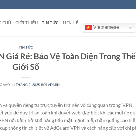
G CHỦ
GIỚI THIỆU
TIN TỨC
LIÊN HỆ
Vietnamese
TIN TỨC
Giá Rẻ: Bảo Vệ Toàn Diện Trong Thế
Giới Số
G VÀO
11 THÁNG 2, 2025
BỞI
ADMIN
ân và quyền riêng tư trực tuyến trở nên vô cùng quan trọng. VPN
ết yếu để duy trì an toàn khi duyệt web, đặc biệt khi các mối đe dọ
 VPN nổi bật nhờ khả năng bảo mật mạnh mẽ, chặn quảng cáo hiệ
 cấp thông tin chi tiết về AdGuard VPN và cách nâng cấp với chi p