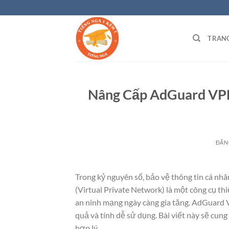
Bỏ
qua
nội
TRAN
dung
Nâng Cấp AdGuard VPN 
ĐĂN
Trong kỷ nguyên số, bảo vệ thông tin cá nh
(Virtual Private Network) là một công cụ thi
an ninh mạng ngày càng gia tăng. AdGuard
quả và tính dễ sử dụng. Bài viết này sẽ cung
hợp lý.