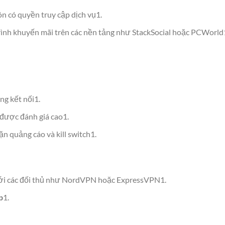
ôn có quyền truy cập dịch vụ1.
ình khuyến mãi trên các nền tảng như StackSocial hoặc PCWorld
ng kết nối1.
 được đánh giá cao1.
n quảng cáo và kill switch1.
ới các đối thủ như NordVPN hoặc ExpressVPN1.
p
1.