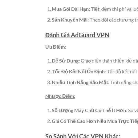
Mua Gói Dài Hạn:
Tiết kiệm chi phí và lu
Săn Khuyến Mãi:
Theo dõi các chương tr
Đánh Giá AdGuard VPN
Ưu Điểm:
Dễ Sử Dụng:
Giao diện thân thiện, dễ dà
Tốc Độ Kết Nối Ổn Định:
Tốc độ kết nối
Nhiều Tính Năng Bảo Mật:
Tính năng chặ
Nhược Điểm:
Số Lượng Máy Chủ Có Thể Ít Hơn:
So v
Giá Có Thể Cao Hơn Nếu Mua Trực Tiế
So Sánh Với Các VPN Khác: