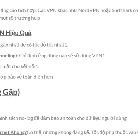
ảng cáo tích hợp. Các VPN khác như NordVPN hoặc Surfshark có
 một số trường hợp
N Hiệu Quả
ần nhất để có tốc độ tốt nhất1.
nneling):
Chỉ định ứng dụng nào sẽ sử dụng VPN1.
mật cho kết nối1.
lớp bảo vệ toàn diện hơn
 Gặp)
nh sách no-log để đảm bảo an toàn cho dữ liệu người dùng
rnet Không?
Có thể, nhưng không đáng kể. Tốc độ phụ thuộc vào 