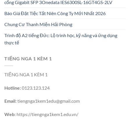
cổng Gigabit SFP 3Onedata IES6300SL-16GT4GS-2LV
Báo Giá Đặt Tiệc Tất Niên Công Ty Mới Nhất 2026
Chung Cư Thanh Miện Hải Phòng
Trình độ A2 tiếng Đức: Lộ trình học, kỹ năng và ứng dụng
thực tế
TIẾNG NGA 1 KÈM 1
TIẾNG NGA 1 KÈM 1
Hotline:
0123.123.124
Email:
tiengnga1kem1edu@gmail.com
Web:
https://tiengnga1kem1.edu.vn/