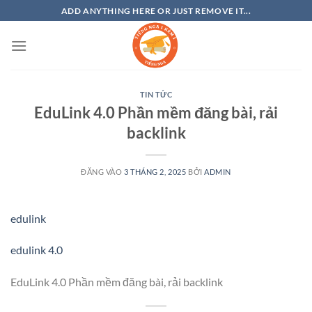
Bỏ
ADD ANYTHING HERE OR JUST REMOVE IT...
qua
nội
dung
TIN TỨC
EduLink 4.0 Phần mềm đăng bài, rải
backlink
ĐĂNG VÀO
3 THÁNG 2, 2025
BỞI
ADMIN
edulink
edulink 4.0
EduLink 4.0 Phần mềm đăng bài, rải backlink