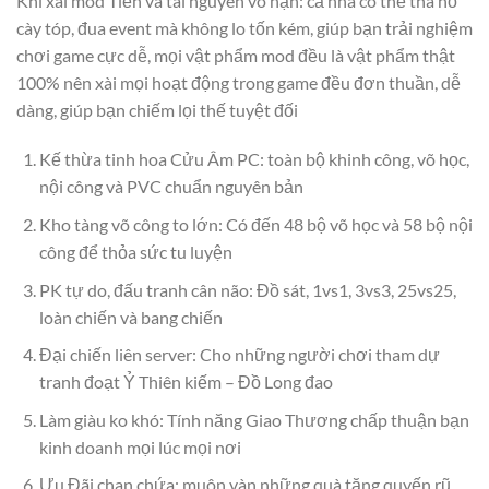
Khi xài mod Tiền và tài nguyên vô hạn: cả nhà có thể tha hồ
cày tóp, đua event mà không lo tốn kém, giúp bạn trải nghiệm
chơi game cực dễ, mọi vật phẩm mod đều là vật phẩm thật
100% nên xài mọi hoạt động trong game đều đơn thuần, dễ
dàng, giúp bạn chiếm lọi thế tuyệt đối
Kế thừa tinh hoa Cửu Âm PC: toàn bộ khinh công, võ học,
nội công và PVC chuẩn nguyên bản
Kho tàng võ công to lớn: Có đến 48 bộ võ học và 58 bộ nội
công để thỏa sức tu luyện
PK tự do, đấu tranh cân não: Đồ sát, 1vs1, 3vs3, 25vs25,
loàn chiến và bang chiến
Đại chiến liên server: Cho những người chơi tham dự
tranh đoạt Ỷ Thiên kiếm – Đồ Long đao
Làm giàu ko khó: Tính năng Giao Thương chấp thuận bạn
kinh doanh mọi lúc mọi nơi
Ưu Đãi chan chứa: muôn vàn những quà tặng quyến rũ