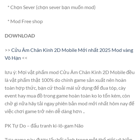
* Chọn Sever (chọn sever bạn muốn mod)
* Mod Free shop
DOWNLOAD
>>
Cửu Âm Chân Kinh 2D Mobile Mới nhất 2025 Mod vàng
Vô Hạn
<<
lưu ý: Mọi vật phẩm mod Cửu Âm Chân Kinh 2D Mobile đều
là vật phẩm thật 100% do chính game sản xuất nên hoàn
toàn hợp thức, bạn cứ thoải mái sử dụng để đua tóp, cày
event hay mua đồ trong game hoàn toàn ko lo tốn kém, còn
chờ gì nữa hãy tải ngay phiên bản mod mới nhất hôm nay để
việc chơi game trở nên dễ dàng hơn ..
PK Tự Do – đấu tranh ki-lô-gam Não
Tựa game này, được lấy bối cảnh trong một thế giới võ hiệp