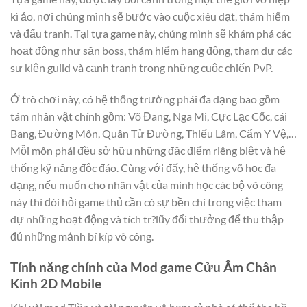
kì ảo, nơi chúng mình sẽ bước vào cuộc xiêu dạt, thám hiểm
và đấu tranh. Tại tựa game này, chúng mình sẽ khám phá các
hoạt động như săn boss, thám hiểm hang động, tham dự các
sự kiện guild và cạnh tranh trong những cuộc chiến PvP.
Ở trò chơi này, có hệ thống trường phái đa dạng bao gồm
tám nhân vật chính gồm: Võ Đang, Nga Mi, Cực Lạc Cốc, cái
Bang, Đường Môn, Quân Tử Đường, Thiếu Lâm, Cẩm Y Vệ,…
Mỗi môn phái đều sở hữu những đặc điểm riêng biệt và hệ
thống kỹ năng độc đáo. Cùng với đấy, hệ thống võ học đa
dạng, nếu muốn cho nhân vật của mình học các bộ võ công
này thì đòi hỏi game thủ cần có sự bền chí trong việc tham
dự những hoạt động và tích tr?lũy đổi thưởng để thu thập
đủ những mảnh bí kíp võ công.
Tính năng chính của Mod game Cửu Âm Chân
Kinh 2D Mobile