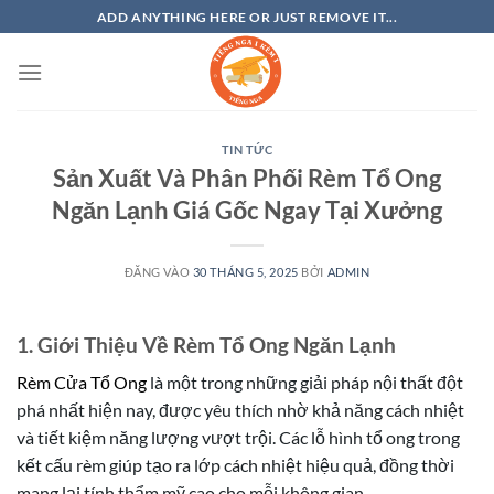
Bỏ
ADD ANYTHING HERE OR JUST REMOVE IT...
qua
nội
dung
TIN TỨC
Sản Xuất Và Phân Phối Rèm Tổ Ong
Ngăn Lạnh Giá Gốc Ngay Tại Xưởng
ĐĂNG VÀO
30 THÁNG 5, 2025
BỞI
ADMIN
1. Giới Thiệu Về Rèm Tổ Ong Ngăn Lạnh
Rèm Cửa Tổ Ong
là một trong những giải pháp nội thất đột
phá nhất hiện nay, được yêu thích nhờ khả năng cách nhiệt
và tiết kiệm năng lượng vượt trội. Các lỗ hình tổ ong trong
kết cấu rèm giúp tạo ra lớp cách nhiệt hiệu quả, đồng thời
mang lại tính thẩm mỹ cao cho mỗi không gian.