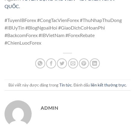
QUỐC.
#TuyenIBForex #CongTacVienForex #ThuNhapThuDong
#IBUyTin #BlogNgoaiHoi #GiaoDichCoHoanPhi
#BackcomForex #IBVietNam #ForexRebate
#ChienLuocForex
Bài viết này được đăng trong
Tin tức
. Đánh dấu
liên kết thường trực
.
ADMIN