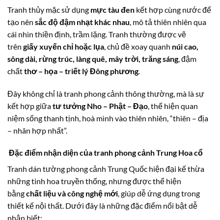
Tranh thủy mặc sử dụng
mực tàu đen
kết hợp cùng nước để
tạo nên
sắc độ đậm nhạt khác nhau
, mô tả thiên nhiên qua
cái nhìn thiền định, trầm lặng. Tranh thường được vẽ
trên
giấy xuyến chỉ hoặc lụa
, chủ đề xoay quanh
núi cao,
sông dài, rừng trúc, làng quê, mây trời, trăng sáng
, đậm
chất
thơ – họa – triết lý Đông phương
.
Đây không chỉ là tranh phong cảnh thông thường, mà là sự
kết hợp giữa
tư tưởng Nho – Phật – Đạo
, thể hiện quan
niệm sống thanh tịnh, hoà mình vào thiên nhiên, “thiên – địa
– nhân hợp nhất”.
Đặc điểm nhận diện của tranh phong cảnh Trung Hoa cổ
Tranh dán tường phong cảnh Trung Quốc hiện đại kế thừa
những tinh hoa truyền thống, nhưng được thể hiện
bằng
chất liệu và công nghệ mới
, giúp dễ ứng dụng trong
thiết kế nội thất. Dưới đây là những đặc điểm nổi bật dễ
nhận biết: