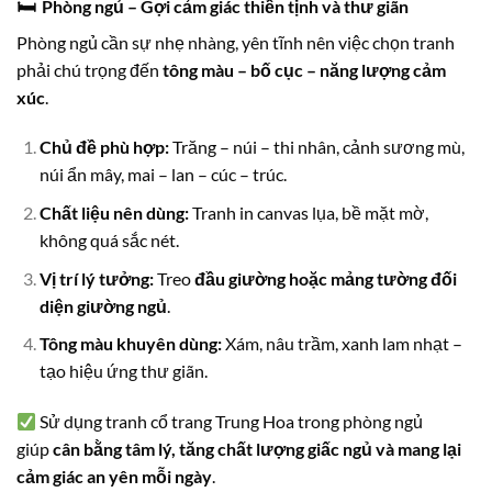
🛏
Phòng ngủ – Gợi cảm giác thiền tịnh và thư giãn
Phòng ngủ cần sự nhẹ nhàng, yên tĩnh nên việc chọn tranh
phải chú trọng đến
tông màu – bố cục – năng lượng cảm
xúc
.
Chủ đề phù hợp:
Trăng – núi – thi nhân, cảnh sương mù,
núi ẩn mây, mai – lan – cúc – trúc.
Chất liệu nên dùng:
Tranh in canvas lụa, bề mặt mờ,
không quá sắc nét.
Vị trí lý tưởng:
Treo
đầu giường hoặc mảng tường đối
diện giường ngủ
.
Tông màu khuyên dùng:
Xám, nâu trầm, xanh lam nhạt –
tạo hiệu ứng thư giãn.
Sử dụng tranh cổ trang Trung Hoa trong phòng ngủ
giúp
cân bằng tâm lý, tăng chất lượng giấc ngủ và mang lại
cảm giác an yên mỗi ngày
.