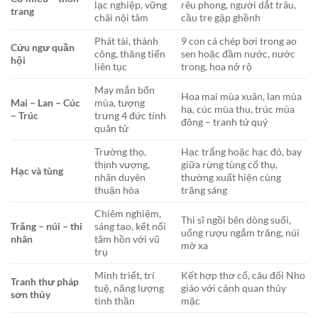
lạc nghiệp, vững
rêu phong, người dắt trâu,
trang
chãi nội tâm
cầu tre gập ghềnh
Phát tài, thành
9 con cá chép bơi trong ao
Cửu ngư quần
công, thăng tiến
sen hoặc đầm nước, nước
hội
liên tục
trong, hoa nở rộ
May mắn bốn
Hoa mai mùa xuân, lan mùa
Mai – Lan – Cúc
mùa, tượng
hạ, cúc mùa thu, trúc mùa
– Trúc
trưng 4 đức tính
đông – tranh tứ quý
quân tử
Trường thọ,
Hạc trắng hoặc hạc đỏ, bay
thịnh vượng,
giữa rừng tùng cổ thụ,
Hạc và tùng
nhân duyên
thường xuất hiện cùng
thuận hòa
trăng sáng
Chiêm nghiệm,
Thi sĩ ngồi bên dòng suối,
Trăng – núi – thi
sáng tạo, kết nối
uống rượu ngắm trăng, núi
nhân
tâm hồn với vũ
mờ xa
trụ
Minh triết, trí
Kết hợp thơ cổ, câu đối Nho
Tranh thư pháp
tuệ, năng lượng
giáo với cảnh quan thủy
sơn thủy
tinh thần
mặc