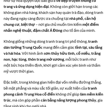
nhờ sự hòa quyện độc đáo giữa
vẻ đẹp truyền thống cổ
trang và ứng dụng hiện đại
. Không còn giới hạn trong các
không gian nhà hàng, khách sạn hay quán trà đạo, dòng tranh
này đang ngày càng được ưa chuộng tại
nhà phố, căn hộ
chung cư, biệt thự
– nơi gia chủ muốn tìm kiếm
một điểm
nhấn nghệ thuật, đậm chất Á Đông
cho tổ ấm của mình.
Không giống những dòng tranh trang trí phổ thông,
tranh
dán tường Trung Quốc
mang đến cảm giác
tĩnh tại, sâu lắng
và hài hòa
. Với hình ảnh
sơn thủy hữu tình, cổ miếu, trăng
non, hạc tùng, thôn trang mờ sương
, mỗi bức tranh như
một bức họa thiền định, khơi gợi cảm xúc yên bình và thẩm
mỹ vượt thời gian.
Đặc biệt, trong không gian hiện đại vốn nhiều đường thẳng,
bề mặt phẳng và màu sắc tối giản, sự xuất hiện của
tranh
phong cảnh Trung Hoa cổ điển
không chỉ giúp
làm mềm kiến
trúc
, mà còn góp phần
cân bằng năng lượng phong thủy
, gia
tăng sinh khí cho ngôi nhà.