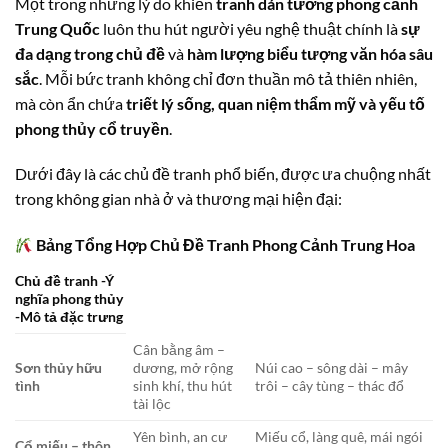
Một trong những lý do khiến
tranh dán tường phong cảnh
Trung Quốc
luôn thu hút người yêu nghệ thuật chính là
sự
đa dạng trong chủ đề
và
hàm lượng biểu tượng văn hóa sâu
sắc
. Mỗi bức tranh không chỉ đơn thuần mô tả thiên nhiên,
mà còn ẩn chứa
triết lý sống, quan niệm thẩm mỹ và yếu tố
phong thủy cổ truyền
.
Dưới đây là các chủ đề tranh phổ biến, được ưa chuộng nhất
trong không gian nhà ở và thương mại hiện đại:
Bảng Tổng Hợp Chủ Đề Tranh Phong Cảnh Trung Hoa
Chủ đề tranh -Ý
nghĩa phong thủy
-Mô tả đặc trưng
Cân bằng âm –
Sơn thủy hữu
dương, mở rộng
Núi cao – sông dài – mây
tình
sinh khí, thu hút
trôi – cây tùng – thác đổ
tài lộc
Yên bình, an cư
Miếu cổ, làng quê, mái ngói
Cổ miếu – thôn