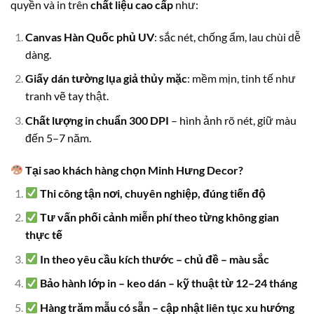
quyền và in trên
chất liệu cao cấp
như:
Canvas Hàn Quốc phủ UV
: sắc nét, chống ẩm, lau chùi dễ
dàng.
Giấy dán tường lụa giả thủy mặc
: mềm mịn, tinh tế như
tranh vẽ tay thật.
Chất lượng in chuẩn 300 DPI
– hình ảnh rõ nét, giữ màu
đến 5–7 năm.
Tại sao khách hàng chọn Minh Hưng Decor?
Thi công tận nơi, chuyên nghiệp, đúng tiến độ
Tư vấn phối cảnh miễn phí theo từng không gian
thực tế
In theo yêu cầu kích thước – chủ đề – màu sắc
Bảo hành lớp in – keo dán – kỹ thuật từ 12–24 tháng
Hàng trăm mẫu có sẵn – cập nhật liên tục xu hướng