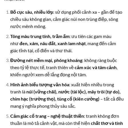
Bố cục sâu, nhiều lớp
: sử dụng phối cảnh xa – gần để tạo
chiều sâu không gian, cảm giác núi non trùng điệp, sông
nước mênh mông.
Tông màu trung tính, trầm ấm
: ưu tiên các gam màu
như
đen, xám, nâu đất, xanh lam nhạt
, mang đến cảm
giác tĩnh tại, cổ điển và thư thái.
Đường nét mềm mại, phóng khoáng
: không ràng buộc
theo tỷ lệ thực tế, tranh thiên về
cảm xúc và tâm cảnh
,
khiến người xem dễ lắng đọng nội tâm.
Hình ảnh biểu tượng văn hóa
: xuất hiện nhiều trong
tranh là
núi (vững chãi), nước (tài lộc), mây trôi (tự do),
chim hạc (trường thọ), tùng cổ (kiên cường)
– tất cả đều
mang ý nghĩa phong thủy sâu sắc.
Cảm giác cổ trang – nghệ thuật thiền
: tranh không đơn
thuần là mô tả cảnh vật, mà còn thể hiện
chất thơ và tinh