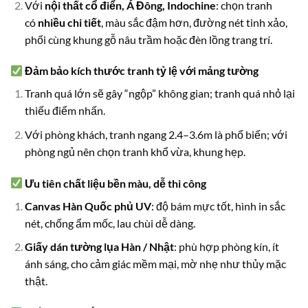
Với
nội thất cổ điển, Á Đông, Indochine
: chọn tranh
có
nhiều chi tiết
, màu sắc đậm hơn, đường nét tinh xảo,
phối cùng khung gỗ nâu trầm hoặc đèn lồng trang trí.
Đảm bảo kích thước tranh tỷ lệ với mảng tường
Tranh quá lớn sẽ gây “ngộp” không gian; tranh quá nhỏ lại
thiếu điểm nhấn.
Với phòng khách, tranh ngang 2.4–3.6m là phổ biến; với
phòng ngủ nên chọn tranh khổ vừa, khung hẹp.
Ưu tiên chất liệu bền màu, dễ thi công
Canvas Hàn Quốc phủ UV
: độ bám mực tốt, hình in sắc
nét, chống ẩm mốc, lau chùi dễ dàng.
Giấy dán tường lụa Hàn / Nhật
: phù hợp phòng kín, ít
ánh sáng, cho cảm giác mềm mại, mờ nhẹ như thủy mặc
thật.