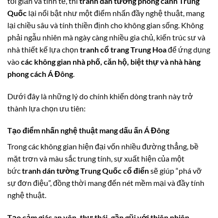
tối giản và tinh tế, thì
tranh dán tường phong cảnh Trung
Quốc
lại nổi bật như một điểm nhấn đầy nghệ thuật, mang
lại chiều sâu và tính thiền định cho không gian sống. Không
phải ngẫu nhiên mà ngày càng nhiều gia chủ, kiến trúc sư và
nhà thiết kế lựa chọn
tranh cổ trang Trung Hoa
để ứng dụng
vào
các không gian nhà phố, căn hộ, biệt thự và nhà hàng
phong cách Á Đông
.
Dưới đây là những lý do chính khiến dòng tranh này trở
thành lựa chọn ưu tiên:
Tạo điểm nhấn nghệ thuật mang dấu ấn Á Đông
Trong các không gian hiện đại vốn nhiều đường thẳng, bề
mặt trơn và màu sắc trung tính, sự xuất hiện của một
bức
tranh dán tường Trung Quốc cổ điển
sẽ giúp “phá vỡ
sự đơn điệu”, đồng thời mang đến nét mềm mại và đầy tính
nghệ thuật.
Tạo cảm giác an yên, thư thái, gần gũi với thiên nhiên