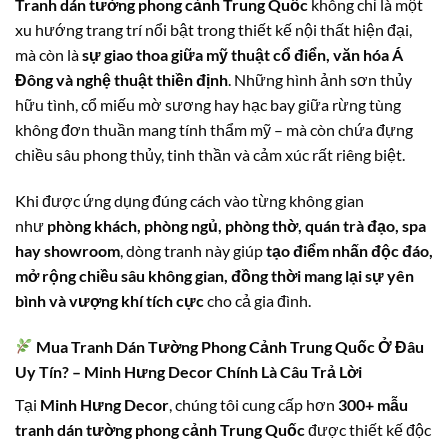
Tranh dán tường phong cảnh Trung Quốc
không chỉ là một
xu hướng trang trí nổi bật trong thiết kế nội thất hiện đại,
mà còn là
sự giao thoa giữa mỹ thuật cổ điển, văn hóa Á
Đông và nghệ thuật thiền định
. Những hình ảnh sơn thủy
hữu tình, cổ miếu mờ sương hay hạc bay giữa rừng tùng
không đơn thuần mang tính thẩm mỹ – mà còn chứa đựng
chiều sâu phong thủy, tinh thần và cảm xúc rất riêng biệt.
Khi được ứng dụng đúng cách vào từng không gian
như
phòng khách, phòng ngủ, phòng thờ, quán trà đạo, spa
hay showroom
, dòng tranh này giúp
tạo điểm nhấn độc đáo,
mở rộng chiều sâu không gian, đồng thời mang lại sự yên
bình và vượng khí tích cực
cho cả gia đình.
Mua Tranh Dán Tường Phong Cảnh Trung Quốc Ở Đâu
Uy Tín? – Minh Hưng Decor Chính Là Câu Trả Lời
Tại
Minh Hưng Decor
, chúng tôi cung cấp hơn
300+ mẫu
tranh dán tường phong cảnh Trung Quốc
được thiết kế độc