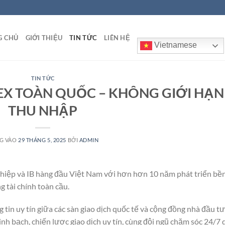
G CHỦ
GIỚI THIỆU
TIN TỨC
LIÊN HỆ
Vietnamese
TIN TỨC
EX TOÀN QUỐC – KHÔNG GIỚI HẠN
THU NHẬP
G VÀO
29 THÁNG 5, 2025
BỞI
ADMIN
hiệp và IB hàng đầu Việt Nam với hơn hơn 10 năm phát triển bề
g tài chính toàn cầu.
 tin uy tín giữa các sàn giao dịch quốc tế và cộng đồng nhà đầu tư
inh bạch, chiến lược giao dịch uy tín, cùng đội ngũ chăm sóc 24/7 