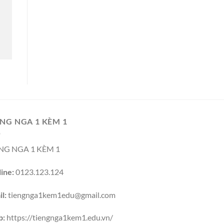
NG NGA 1 KÈM 1
NG NGA 1 KÈM 1
ine:
0123.123.124
l:
tiengnga1kem1edu@gmail.com
b:
https://tiengnga1kem1.edu.vn/