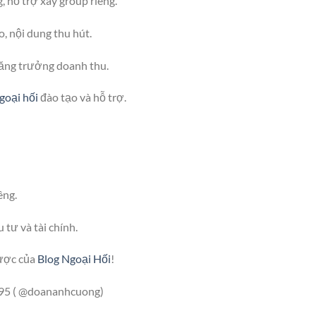
, hỗ trợ xây group riêng.
o, nội dung thu hút.
ăng trưởng doanh thu.
goại hối
đào tạo và hỗ trợ.
êng.
 tư và tài chính.
lược của
Blog Ngoại Hối
!
95 ( @doananhcuong)