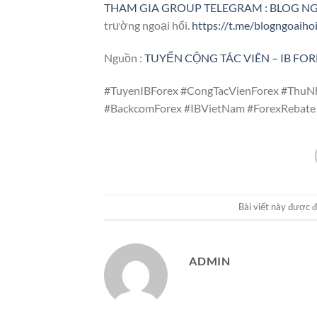
THAM GIA GROUP TELEGRAM : BLOG N
trường ngoại hối.
https://t.me/blogngoaiho
Nguồn :
TUYỂN CỘNG TÁC VIÊN – IB FO
#TuyenIBForex #CongTacVienForex #Thu
#BackcomForex #IBVietNam #ForexRebate
Bài viết này được 
ADMIN