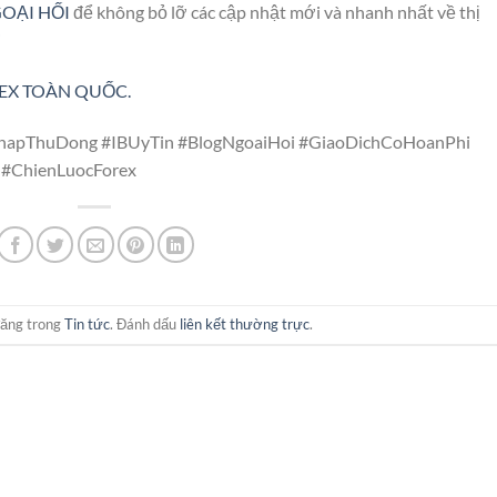
GOẠI HỐI
để không bỏ lỡ các cập nhật mới và nhanh nhất về thị
i
REX TOÀN QUỐC.
NhapThuDong #IBUyTin #BlogNgoaiHoi #GiaoDichCoHoanPhi
 #ChienLuocForex
đăng trong
Tin tức
. Đánh dấu
liên kết thường trực
.