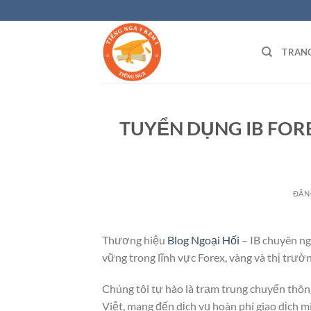
Bỏ
qua
nội
TRAN
dung
TUYỂN DỤNG IB FOR
ĐĂN
Thương hiệu
Blog Ngoại Hối
– IB chuyên ng
vững trong lĩnh vực Forex, vàng và thị trườn
Chúng tôi tự hào là trạm trung chuyển thông
Việt, mang đến dịch vụ hoàn phí giao dịch m