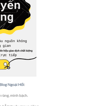
Blog Ngoại Hối
:
õ ràng, minh bạch.