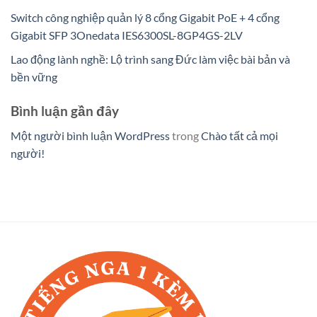
Switch công nghiệp quản lý 8 cổng Gigabit PoE + 4 cổng
Gigabit SFP 3Onedata IES6300SL-8GP4GS-2LV
Lao động lành nghề: Lộ trình sang Đức làm việc bài bản và
bền vững
Bình luận gần đây
Một người bình luận WordPress
trong
Chào tất cả mọi
người!