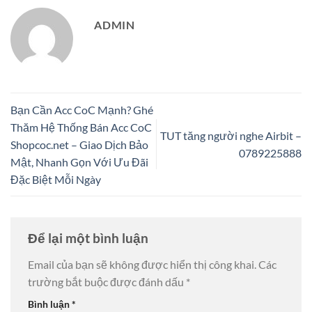
ADMIN
Bạn Cần Acc CoC Mạnh? Ghé
Thăm Hệ Thống Bán Acc CoC
TUT tăng người nghe Airbit –
Shopcoc.net – Giao Dịch Bảo
0789225888
Mật, Nhanh Gọn Với Ưu Đãi
Đặc Biệt Mỗi Ngày
Để lại một bình luận
Email của bạn sẽ không được hiển thị công khai.
Các
trường bắt buộc được đánh dấu
*
Bình luận
*