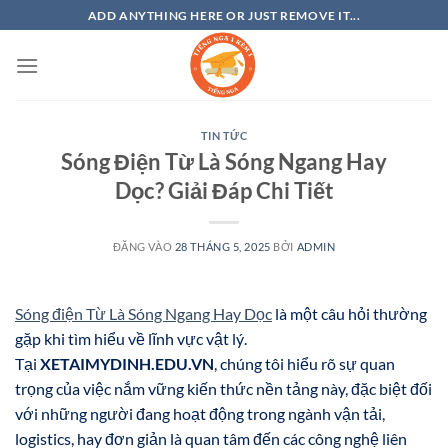
Bỏ
ADD ANYTHING HERE OR JUST REMOVE IT...
qua
nội
dung
TIN TỨC
Sóng Điện Từ Là Sóng Ngang Hay
Dọc? Giải Đáp Chi Tiết
ĐĂNG VÀO
28 THÁNG 5, 2025
BỞI
ADMIN
Sóng điện Từ Là Sóng Ngang Hay Dọc
là một câu hỏi thường
gặp khi tìm hiểu về lĩnh vực vật lý.
Tại
XETAIMYDINH.EDU.VN
, chúng tôi hiểu rõ sự quan
trọng của việc nắm vững kiến thức nền tảng này, đặc biệt đối
với những người đang hoạt động trong ngành vận tải,
logistics, hay đơn giản là quan tâm đến các công nghệ liên