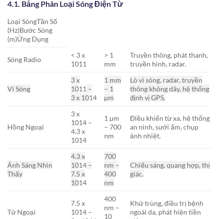
4.1. Bảng Phân Loại Sóng Điện Từ
Loại SóngTần Số
(Hz)Bước Sóng
(m)Ứng Dụng
< 3 x
> 1
Truyền thông, phát thanh,
Sóng Radio
10
11
mm
truyền hình, radar.
3 x
1 mm
Lò vi sóng, radar, truyền
Vi Sóng
10
11
–
– 1
thông không dây, hệ thống
3 x 10
14
µm
định vị GPS.
3 x
1 µm
Điều khiển từ xa, hệ thống
10
14
–
Hồng Ngoại
– 700
an ninh, sưởi ấm, chụp
4.3 x
nm
ảnh nhiệt.
10
14
4.3 x
700
Ánh Sáng Nhìn
10
14
–
nm –
Chiếu sáng, quang hợp, thị
Thấy
7.5 x
400
giác.
10
14
nm
400
7.5 x
Khử trùng, điều trị bệnh
nm –
Tử Ngoại
10
14
–
ngoài da, phát hiện tiền
10