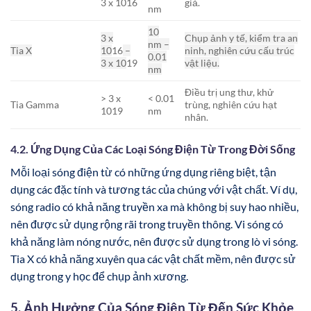
3 x 10
16
giả.
nm
10
3 x
Chụp ảnh y tế, kiểm tra an
nm –
Tia X
10
16
–
ninh, nghiên cứu cấu trúc
0.01
3 x 10
19
vật liệu.
nm
Điều trị ung thư, khử
> 3 x
< 0.01
Tia Gamma
trùng, nghiên cứu hạt
10
19
nm
nhân.
4.2. Ứng Dụng Của Các Loại Sóng Điện Từ Trong Đời Sống
Mỗi loại sóng điện từ có những ứng dụng riêng biệt, tận
dụng các đặc tính và tương tác của chúng với vật chất. Ví dụ,
sóng radio có khả năng truyền xa mà không bị suy hao nhiều,
nên được sử dụng rộng rãi trong truyền thông. Vi sóng có
khả năng làm nóng nước, nên được sử dụng trong lò vi sóng.
Tia X có khả năng xuyên qua các vật chất mềm, nên được sử
dụng trong y học để chụp ảnh xương.
5. Ảnh Hưởng Của Sóng Điện Từ Đến Sức Khỏe