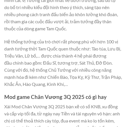
mình các vị Tướng tài giỏi nhất về dưới trướng, sau đó tự
do bố trí nhiều kiểu đội hình theo ý thích, sáng tạo nên
nhiều phong cách tranh đấu biến ảo khôn lường khó đoán,
rồi tham gia các cuộc đấu vượt ải, trảm tướng đầy thân
thuộc của dòng game Tam Quốc.
Hệ thống tướng của trò chơi rất phong phú với hơn 100 vị
danh tướng thời Tam Quốc quen thuộc như: Tào túa, Lưu Bị,
Triệu Vân, Lữ bố,… được chia thành 4 hệ phái đương
đầu chính bao gồm: Đấu Sĩ, tương trợ, Sát Thủ, Đỡ Đòn.
Cùng với đó, hệ thống Chủ Tướng với nhiều công năng
mạnh hóa đi kèm như Chiến Bào, Tọa Kỵ, Kỳ Thư, Trận Pháp,
Khắc Ấn, Hào Quang, Kinh Khí,…
Mod game Chân Vương 3Q 2025 có gì hay
Xài Mod Chân Vương 3Q 2025 bạn xẽ có số KNB, xu đồng
và cấp víp tối đa, từ ngày nay Tiền và tài nguyên vô hạn: anh
chị có thể thoả thích cày tóp, đua event mà ko lo tốn kém,