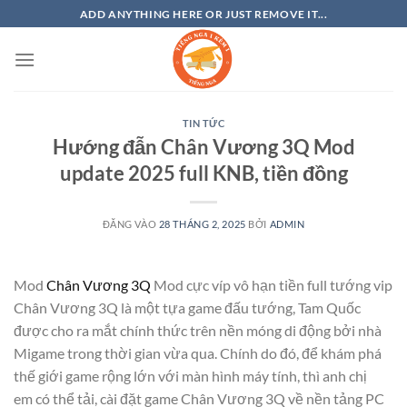
Bỏ
ADD ANYTHING HERE OR JUST REMOVE IT...
qua
nội
dung
TIN TỨC
Hướng đẫn Chân Vương 3Q Mod
update 2025 full KNB, tiền đồng
ĐĂNG VÀO
28 THÁNG 2, 2025
BỞI
ADMIN
Mod
Chân Vương 3Q
Mod cực víp vô hạn tiền full tướng vip
Chân Vương 3Q là một tựa game đấu tướng, Tam Quốc
được cho ra mắt chính thức trên nền móng di động bởi nhà
Migame trong thời gian vừa qua. Chính do đó, để khám phá
thế giới game rộng lớn với màn hình máy tính, thì anh chị
em có thể tải, cài đặt game Chân Vương 3Q về nền tảng PC