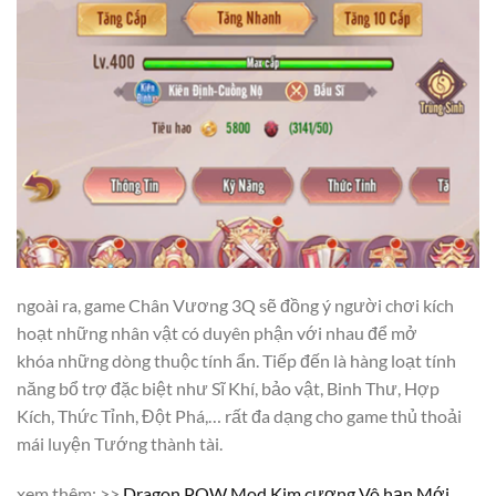
ngoài ra, game Chân Vương 3Q sẽ đồng ý người chơi kích
hoạt những nhân vật có duyên phận với nhau để mở
khóa những dòng thuộc tính ẩn. Tiếp đến là hàng loạt tính
năng bổ trợ đặc biệt như Sĩ Khí, bảo vật, Binh Thư, Hợp
Kích, Thức Tỉnh, Đột Phá,… rất đa dạng cho game thủ thoải
mái luyện Tướng thành tài.
xem thêm: >>
Dragon POW Mod Kim cương Vô hạn Mới