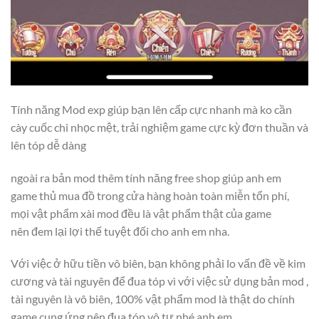
Tính năng Mod exp giúp bạn lên cấp cực nhanh mà ko cần
cày cuốc chi nhọc mệt, trải nghiệm game cực kỳ đơn thuần và
lên tóp dễ dàng
ngoài ra bản mod thêm tính năng free shop giúp anh em
game thủ mua đồ trong cửa hàng hoàn toàn miễn tổn phí,
mọi vật phẩm xài mod đều là vật phẩm thật của game
nên đem lại lợi thế tuyệt đối cho anh em nha.
Với việc ở hữu tiền vô biên, bạn không phải lo vấn đề về kim
cương và tài nguyên để đua tóp vì với việc sử dụng bản mod ,
tài nguyên là vô biên, 100% vật phẩm mod là thật do chính
game cung ứng nên đua tóp vô tư nhé anh em.