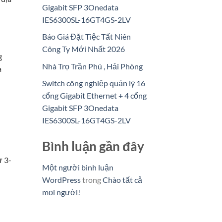
Gigabit SFP 3Onedata
IES6300SL-16GT4GS-2LV
Báo Giá Đặt Tiệc Tất Niên
Công Ty Mới Nhất 2026
g
Nhà Trọ Trần Phú , Hải Phòng
a
Switch công nghiệp quản lý 16
cổng Gigabit Ethernet + 4 cổng
Gigabit SFP 3Onedata
IES6300SL-16GT4GS-2LV
Bình luận gần đây
ừ 3-
Một người bình luận
WordPress
trong
Chào tất cả
mọi người!