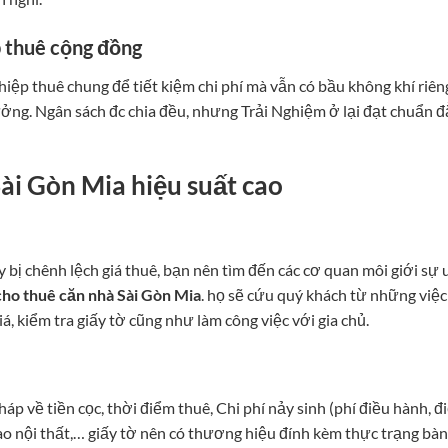
 thuê cộng đồng
ệp thuê chung để tiết kiệm chi phí mà vẫn có bầu không khí riên
tưởng. Ngân sách đc chia đều, nhưng Trải Nghiệm ở lại đạt chuẩn 
ài Gòn Mia hiệu suất cao
bị chênh lệch giá thuê, bạn nên tìm đến các cơ quan môi giới sự 
cho thuê căn nhà Sài Gòn Mia
. họ sẽ cứu quý khách từ những việc
, kiểm tra giấy tờ cũng như làm công việc với gia chủ.
háp về tiền cọc, thời điểm thuê, Chi phí nảy sinh (phí điều hành, đ
ao nội thất,… giấy tờ nên có thương hiệu đính kèm thực trạng bàn