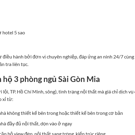
 hotel 5 sao
 điều hành bởi đơn vị chuyên nghiệp, đáp ứng an ninh 24/7 cùng
 tra liên tục.
 hộ 3 phòng ngủ Sài Gòn Mia
ơi lội, TP. Hồ Chí Minh, sông), tình trạng nội thất mà giá chỉ dịch vụ
 xỉ từ:
hà không thiết kế bên trong hoặc thiết kế bên trong cơ bản
hà đầy đủ nội thất, dọn vào ở ngay
căn hộ view đẹp, nội thất sang trọng, kiến trúc riêng