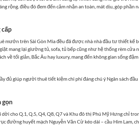
áng rộng. điều đó đem đến cảm nhận an toàn, mát dịu, góp phần 
g cấp
huê mướn trên Sài Gòn Mia đều đã được nhà nhà đầu tư thiết kế 
 giặt mang lại giường tủ, sofa, tủ bếp cũng như hệ thống rèm cửa n
ách về tối giản, Bắc Âu hay luxury, mang đến không gian sống đậm
đầy đủ giúp người thuê tiết kiệm chi phí đáng chú ý Ngân sách đầu
h gọn
i dời cho Q.1, Q.5, Q4, Q8, Q7 và Khu đô thị Phú Mỹ Hưng chỉ tro
 trục đường huyết mạch Nguyễn Văn Cừ kéo dài – cầu Him Lam, c