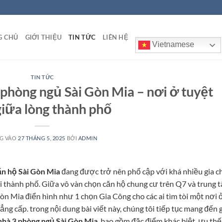
G CHỦ
GIỚI THIỆU
TIN TỨC
LIÊN HỆ
Vietnamese
TIN TỨC
phòng ngủ Sài Gòn Mia – nơi ở tuyệt
giữa lòng thành phố
G VÀO
27 THÁNG 5, 2025
BỞI
ADMIN
ăn hộ Sài Gòn Mia
đang được trở nên phổ cập với khá nhiều gia c
i thành phố. Giữa vô vàn chọn căn hộ chung cư trên Q7 và trung 
òn Mia điển hình như 1 chọn Gia Công cho các ai tìm tòi một nơi 
ẳng cấp. trong nội dung bài viết này, chúng tôi tiếp tục mang đến 
nhà 3 phòng ngủ Sài Gòn Mia
, bao gồm đặc điểm khác biệt, ưu thế