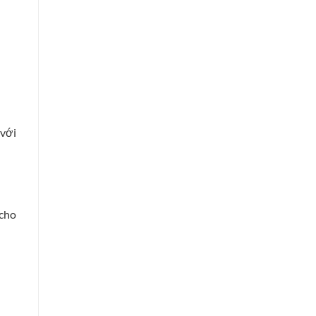
 với
 cho