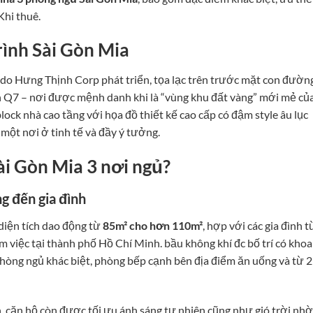
Khi thuê.
rình Sài Gòn Mia
ở do Hưng Thịnh Corp phát triển, tọa lạc trên trước mặt con đườn
h Q7 – nơi được mệnh danh khi là “vùng khu đất vàng” mới mẻ củ
ock nhà cao tầng với họa đồ thiết kế cao cấp có đậm style âu lục
 một nơi ở tinh tế và đầy ý tưởng.
ài Gòn Mia 3 nơi ngủ?
ng đến gia đình
diện tích dao động từ
85m² cho hơn 110m²
, hợp với các gia đình t
 việc tại thành phố Hồ Chí Minh. bầu không khí đc bố trí có khoa
hòng ngủ khác biệt, phòng bếp cạnh bên địa điểm ăn uống và từ 2
, căn hộ còn được tối ưu ánh sáng tự nhiên cũng như gió trời nhờ