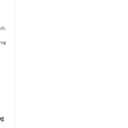
ch,
ợng
ng