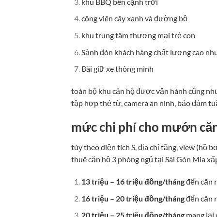
khu BBQ bên cạnh trời
công viên cây xanh và đường bộ
khu trung tâm thương mại trẻ con
Sảnh đón khách hàng chất lượng cao như
Bãi giữ xe thông minh
toàn bộ khu căn hộ được vận hành cũng như
tập hợp thẻ từ, camera an ninh, bảo đảm tuần
mức chi phí cho mướn căn
tùy theo diện tích S, địa chỉ tầng, view (hồ b
thuê căn hộ 3 phòng ngủ tại Sài Gòn Mia xấp
13 triệu – 16 triệu đồng/tháng
đến căn n
16 triệu – 20 triệu đồng/tháng
đến căn n
20 triệu – 25 triệu đồng/tháng
mang lại 