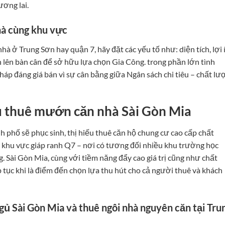
ương lai.
nhà cùng khu vực
à ở Trung Sơn hay quận 7, hãy đặt các yếu tố như: diện tích, lợi í
n lên bàn cân để sở hữu lựa chọn Gia Công. trong phần lớn tình
 pháp đáng giá bán vì sự cân bằng giữa Ngân sách chi tiêu – chất lư
vụ thuê mướn căn nhà Sài Gòn Mia
phố sẽ phục sinh, thị hiếu thuê căn hộ chung cư cao cấp chất
 khu vực giáp ranh Q7 – nơi có tương đối nhiều khu trường học
 Sài Gòn Mia, cùng với tiềm năng đẩy cao giá trị cũng như chất
p tục khi là điểm đến chọn lựa thu hút cho cả người thuê và khách
ngủ Sài Gòn Mia và thuê ngôi nhà nguyên căn tại Tru