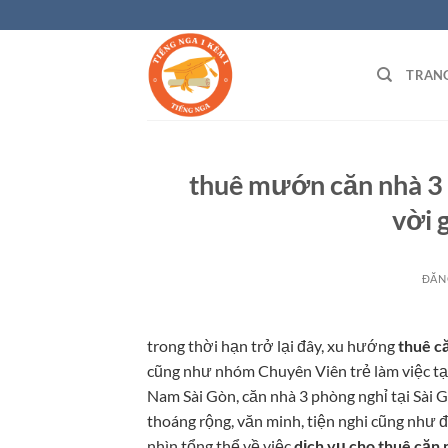
Bỏ
qua
nội
TRAN
dung
thuê mướn căn nhà 3 
vời 
ĐĂN
trong thời hạn trở lại đây, xu hướng
thuê c
cũng như nhóm Chuyên Viên trẻ làm việc tạ
Nam Sài Gòn, căn nhà 3 phòng nghỉ tại Sài G
thoáng rộng, văn minh, tiện nghi cũng như đ
nhìn tổng thể về việc
dịch vụ cho thuê căn 