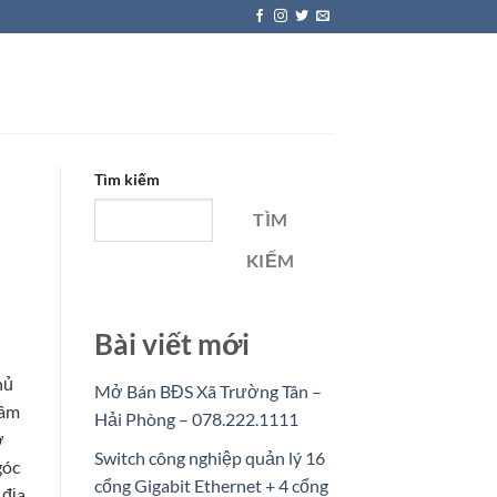
Tìm kiếm
TÌM
KIẾM
Bài viết mới
hủ
Mở Bán BĐS Xã Trường Tân –
tâm
Hải Phòng – 078.222.1111
ở
Switch công nghiệp quản lý 16
góc
cổng Gigabit Ethernet + 4 cổng
 địa