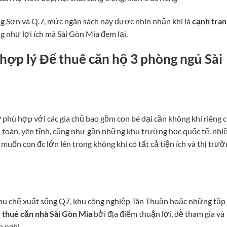
g Sơn và Q.7, mức ngân sách này được nhìn nhận khi là
cạnh tra
g như lợi ích mà Sài Gòn Mia đem lại.
hợp lý Để thuê căn hộ 3 phòng ngủ Sài
 phù hợp với các gia chủ bao gồm con bé dại cần không khí riêng 
 toàn, yên tĩnh, cũng như gần những khu trường học quốc tế. nhi
 muốn con đc lớn lên trong không khí có tất cả tiện ích và thị trư
khu chế xuất sống Q7, khu công nghiệp Tân Thuận hoặc những tập
n
thuê căn nhà Sài Gòn Mia
bởi địa điểm thuận lợi, dễ tham gia và
 nghi.