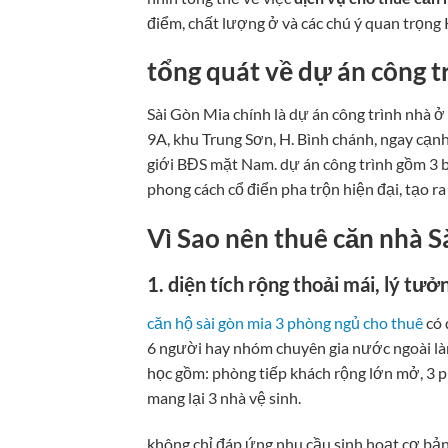
điểm, chất lượng ở và các chú ý quan trọng 
tổng quát về dự án công t
Sài Gòn Mia chính là dự án công trình nhà 
9A, khu Trung Sơn, H. Bình chánh, ngay cạn
giới BĐS mặt Nam. dự án công trình gồm 3 bl
phong cách cổ điển pha trộn hiện đại, tạo ra
Vì Sao nên thuê căn nhà S
1. diện tích rộng thoải mái, lý tưở
căn hộ sài gòn mia 3 phòng ngủ cho thuê
có 
6 người hay nhóm chuyên gia nước ngoài làm
học gồm: phòng tiếp khách rộng lớn mở, 3 p
mang lại 3 nhà vệ sinh.
không chỉ đáp ứng nhu cầu sinh hoạt cơ bản