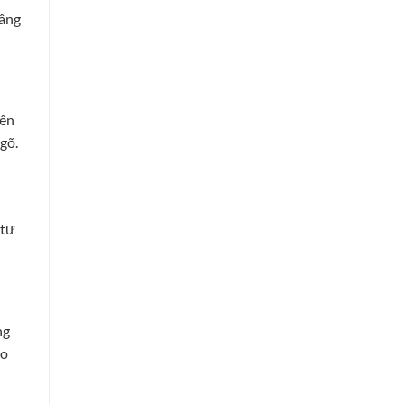
nâng
bên
gõ.
 tư
ng
ho