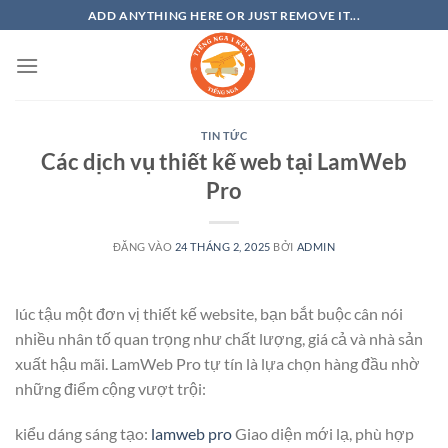
Bỏ
ADD ANYTHING HERE OR JUST REMOVE IT...
qua
nội
dung
TIN TỨC
Các dịch vụ thiết kế web tại LamWeb
Pro
ĐĂNG VÀO
24 THÁNG 2, 2025
BỞI
ADMIN
lúc tậu một đơn vị thiết kế website, bạn bắt buộc cân nói
nhiều nhân tố quan trọng như chất lượng, giá cả và nhà sản
xuất hậu mãi. LamWeb Pro tự tín là lựa chọn hàng đầu nhờ
những điểm cộng vượt trội:
kiểu dáng sáng tạo:
lamweb pro
Giao diện mới lạ, phù hợp