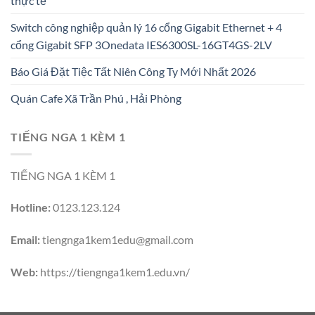
thực tế
Switch công nghiệp quản lý 16 cổng Gigabit Ethernet + 4
cổng Gigabit SFP 3Onedata IES6300SL-16GT4GS-2LV
Báo Giá Đặt Tiệc Tất Niên Công Ty Mới Nhất 2026
Quán Cafe Xã Trần Phú , Hải Phòng
TIẾNG NGA 1 KÈM 1
TIẾNG NGA 1 KÈM 1
Hotline:
0123.123.124
Email:
tiengnga1kem1edu@gmail.com
Web:
https://tiengnga1kem1.edu.vn/