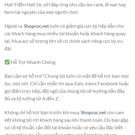
Hall 9 đến Hall 16, với đáp ứng nhu cầu leo rank, đi war hay
farm tài nguyên của mọi người chơi.
Ngoài ra,
Shopcoc.net
luôn có giảm giá cực kỳ hấp dẫn cho
các khách hàng mua nhiều tài khoản hoặc khách hàng quay
lại. Mua acc số lượng lớn sẽ có chính sách riêng cực kỳ ưu
đãi.
Hỗ Trợ Nhanh Chóng
Bạn cần sự hỗ trợ? Chúng tôi luôn có mặt để hỗ trợ bạn mọi
lúc, mọi nơi. Chỉ cần nhắn tin qua Zalo, inbox Facebook hoặc
gọi điện trực tiếp, đội ngũ của chúng tôi sẽ hướng dẫn đầy
đủ và kỹ lưỡng từ A đến Z.
Không chỉ hỗ trợ bạn trước khi mua,
Shopcoc.net
còn cam
kết không bỏ rơi khách hàng sau khi thanh toán. Dù bạn gặp
sự cố kỹ thuật, cần đổi tài khoản hoặc có yêu cầu đặc biệt –
chúng tôi luôn sẵn sàng lắng nghe và hỗ trợ bạn nhanh