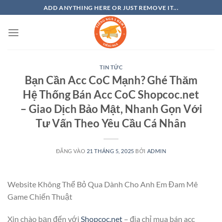
Bỏ
ADD ANYTHING HERE OR JUST REMOVE IT...
qua
nội
dung
TIN TỨC
Bạn Cần Acc CoC Mạnh? Ghé Thăm
Hệ Thống Bán Acc CoC Shopcoc.net
– Giao Dịch Bảo Mật, Nhanh Gọn Với
Tư Vấn Theo Yêu Cầu Cá Nhân
ĐĂNG VÀO
21 THÁNG 5, 2025
BỞI
ADMIN
Website Không Thể Bỏ Qua Dành Cho Anh Em Đam Mê
Game Chiến Thuật
Xin chào bạn đến với
Shopcoc.net
– địa chỉ mua bán acc