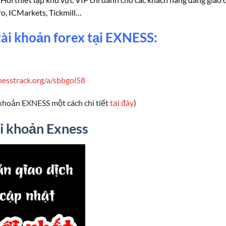
ro, ICMarkets, Tickmill…
ài khoản forex tại EXNESS:
nesstrack.org/a/sbbgol58
khoản EXNESS một cách chi tiết
tại đây
)
i khoản Exness