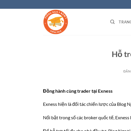
Bỏ
qua
nội
TRAN
dung
Hỗ tr
ĐĂN
Đồng hành cùng trader tại Exness
Exness hiện là đối tác chiến lược của Blog N
Nổi bật trong số các broker quốc tế, Exness 
Để hỗ trợ tối đa cho nhà đầu tư, Blog Ngoại