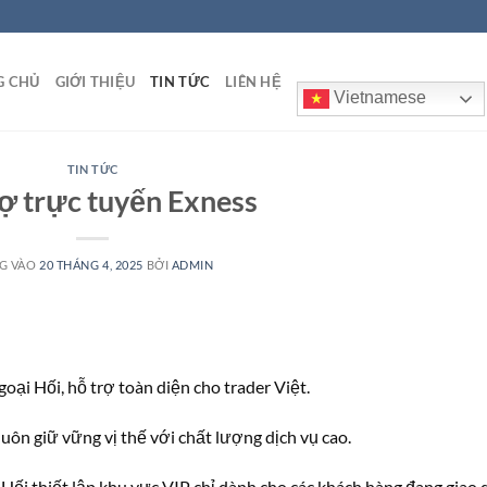
G CHỦ
GIỚI THIỆU
TIN TỨC
LIÊN HỆ
Vietnamese
TIN TỨC
ợ trực tuyến Exness
G VÀO
20 THÁNG 4, 2025
BỞI
ADMIN
goại Hối, hỗ trợ toàn diện cho trader Việt.
luôn giữ vững vị thế với chất lượng dịch vụ cao.
 Hối thiết lập khu vực VIP chỉ dành cho các khách hàng đang giao 