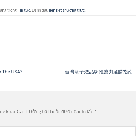
đăng trong
Tin tức
. Đánh dấu
liên kết thường trực
.
n The USA?
台灣電子煙品牌推薦與選購指南
ng khai.
Các trường bắt buộc được đánh dấu
*