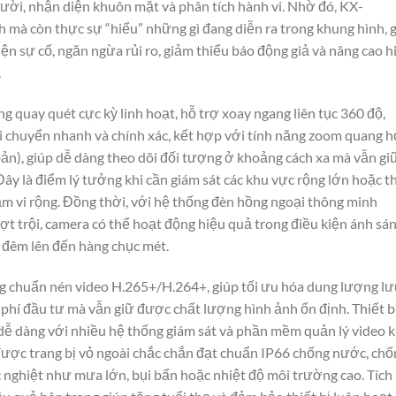
ười, nhận diện khuôn mặt và phân tích hành vi. Nhờ đó, KX-
mà còn thực sự “hiểu” những gì đang diễn ra trong khung hình, 
n sự cố, ngăn ngừa rủi ro, giảm thiểu báo động giả và nâng cao h
.
 quay quét cực kỳ linh hoạt, hỗ trợ xoay ngang liên tục 360 độ,
di chuyển nhanh và chính xác, kết hợp với tính năng zoom quang h
ản), giúp dễ dàng theo dõi đối tượng ở khoảng cách xa mà vẫn gi
Đây là điểm lý tưởng khi cần giám sát các khu vực rộng lớn hoặc t
hạm vi rộng. Đồng thời, với hệ thống đèn hồng ngoại thông minh
ợt trội, camera có thể hoạt động hiệu quả trong điều kiện ánh sá
n đêm lên đến hàng chục mét.
chuẩn nén video H.265+/H.264+, giúp tối ưu hóa dung lượng lư
i phí đầu tư mà vẫn giữ được chất lượng hình ảnh ổn định. Thiết b
dễ dàng với nhiều hệ thống giám sát và phần mềm quản lý video 
được trang bị vỏ ngoài chắc chắn đạt chuẩn IP66 chống nước, chố
ắc nghiệt như mưa lớn, bụi bẩn hoặc nhiệt độ môi trường cao. Tích