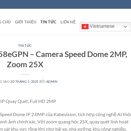
G CHỦ
GIỚI THIỆU
TIN TỨC
LIÊN HỆ
Vietnamese
TIN TỨC
258eGPN – Camera Speed Dome 2MP,
Zoom 25X
G VÀO
20 THÁNG 5, 2025
BỞI
ADMIN
IP Quay Quét, Full HD 2MP
Speed Dome IP 2.0MP của Kabevision, tích hợp công nghệ AI thô
hình ảnh chính xác. Với zoom quang học 25X, quay quét linh hoạt
iám sát khu vực rộng lớn như bãi xe, nhà xưởng, khu công nghiệp.