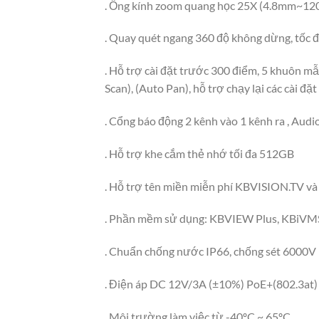
. Ống kính zoom quang học 25X (4.8mm~12
. Quay quét ngang 360 độ không dừng, tốc độ
. Hỗ trợ cài đặt trước 300 điểm, 5 khuôn mẫ
Scan), (Auto Pan), hỗ trợ chạy lại các cài đặ
. Cổng báo động 2 kênh vào 1 kênh ra , Audio
. Hỗ trợ khe cắm thẻ nhớ tối đa 512GB
. Hỗ trợ tên miền miễn phí KBVISION.TV và 
. Phần mềm sử dụng: KBVIEW Plus, KBiVM
. Chuẩn chống nước IP66, chống sét 6000V
. Điện áp DC 12V/3A (±10%) PoE+(802.3at)
. Môi trường làm việc từ -40ºC ~ 65ºC .