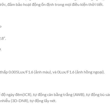
ước, đảm bảo hoạt động ổn định trong mọi điều kiện thời tiết.
P
.8″.
.
 thấp 0.005Lux/F1.6 (ảnh màu), và 0Lux/F1.6 (ảnh hồng ngoại).
độ ngày đêm(ICR), tự động cân bằng trắng (AWB), tự động bù sá
nhiễu (3D-DNR), tự động lấy nét.