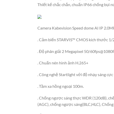
Thiết kế chắc chắn, chuẩn IP66 chống bụi n
Camera Kabevision Speed dome AI IP 2.0M
. Cảm biến STARVIS™ CMOS kích thước 1/2
. Độ phân giải 2 Megapixel 50/60fps@1080P
. Chuẩn nén hình ảnh H.265+
. Công nghệ Startlight với độ nhạy sáng cực
. Tầm xa hồng ngoại 100m.
. Chống ngược sáng thực WDR (120dB), chế 
(AGC), chống ngược sáng(BLC,HLC), Chống 