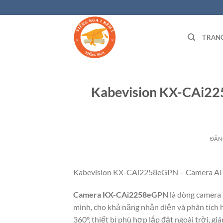
Bỏ
qua
nội
TRAN
dung
Kabevision KX-CAi2
ĐĂN
Kabevision KX-CAi2258eGPN – Camera AI 
Camera KX-CAi2258eGPN
là dòng camera 
minh, cho khả năng nhận diện và phân tích 
360°, thiết bị phù hợp lắp đặt ngoài trời, g