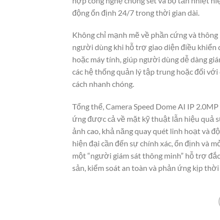
hợp công nghệ chống sét và bộ tản nhiệt hiệ
động ổn định 24/7 trong thời gian dài.
Không chỉ mạnh mẽ về phần cứng và thông
người dùng khi hỗ trợ giao diện điều khiển
hoặc máy tính, giúp người dùng dễ dàng giám
các hệ thống quản lý tập trung hoặc đối với 
cách nhanh chóng.
Tổng thể, Camera Speed Dome AI IP 2.0MP 
ứng được cả về mặt kỹ thuật lẫn hiệu quả s
ảnh cao, khả năng quay quét linh hoạt và độ
hiện đại cần đến sự chính xác, ổn định và mở
một “người giám sát thông minh” hỗ trợ đắc 
sản, kiểm soát an toàn và phản ứng kịp thời