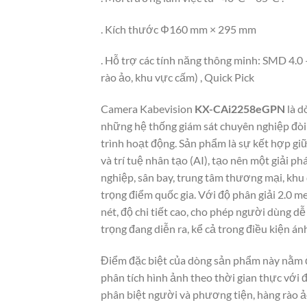
. Kích thước Φ160 mm × 295 mm
. Hỗ trợ các tính năng thông minh: SMD 4.0 
rào ảo, khu vực cấm) , Quick Pick
Camera Kabevision
KX-CAi2258eGPN
là d
những hệ thống giám sát chuyên nghiệp đòi h
trình hoạt động. Sản phẩm là sự kết hợp giữ
và trí tuệ nhân tạo (AI), tạo nên một giải 
nghiệp, sân bay, trung tâm thương mại, khu 
trọng điểm quốc gia. Với độ phân giải 2.0
nét, độ chi tiết cao, cho phép người dùng 
trọng đang diễn ra, kể cả trong điều kiện á
Điểm đặc biệt của dòng sản phẩm này nằm ở v
phân tích hình ảnh theo thời gian thực với 
phân biệt người và phương tiện, hàng rào ảo