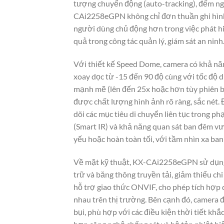
tượng chuyển động (auto-tracking), đếm ng
CAi2258eGPN không chỉ đơn thuần ghi hình 
người dùng chủ động hơn trong việc phát hiệ
quả trong công tác quản lý, giám sát an ninh
Với thiết kế Speed Dome, camera có khả năng
xoay dọc từ -15 đến 90 độ cùng với tốc độ 
mạnh mẽ (lên đến 25x hoặc hơn tùy phiên b
được chất lượng hình ảnh rõ ràng, sắc nét. 
dõi các mục tiêu di chuyển liên tục trong p
(Smart IR) và khả năng quan sát ban đêm vư
yếu hoặc hoàn toàn tối, với tầm nhìn xa ba
Về mặt kỹ thuật, KX-CAi2258eGPN sử dụng 
trữ và băng thông truyền tải, giảm thiểu ch
hỗ trợ giao thức ONVIF, cho phép tích hợp 
nhau trên thị trường. Bên cạnh đó, camera 
bụi, phù hợp với các điều kiện thời tiết kh