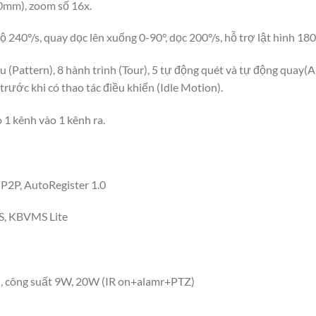
0mm), zoom số 16x.
 240°/s, quay dọc lên xuống 0-90°, dọc 200°/s, hỗ trợ lật hình 180
u (Pattern), 8 hành trình (Tour), 5 tự động quét và tự động quay(
t trước khi có thao tác điều khiển (Idle Motion).
 1 kênh vào 1 kênh ra.
P2P, AutoRegister 1.0
S, KBVMS Lite
 , công suất 9W, 20W (IR on+alamr+PTZ)