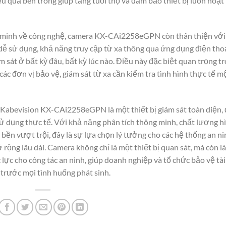
u quả bên trong giúp tăng tuổi thọ và đảm bảo thiết bị luôn hoạt
 minh về công nghệ, camera KX-CAi2258eGPN còn thân thiện với
 dễ sử dụng, khả năng truy cập từ xa thông qua ứng dụng điện tho
 sát ở bất kỳ đâu, bất kỳ lúc nào. Điều này đặc biệt quan trọng t
các đơn vị bảo vệ, giám sát từ xa cần kiểm tra tình hình thực tế m
Kabevision KX-CAi2258eGPN là một thiết bị giám sát toàn diện,
ử dụng thực tế. Với khả năng phân tích thông minh, chất lượng h
 bền vượt trội, đây là sự lựa chọn lý tưởng cho các hệ thống an n
 rộng lâu dài. Camera không chỉ là một thiết bị quan sát, mà còn là
lực cho công tác an ninh, giúp doanh nghiệp và tổ chức bảo vệ tài
 trước mọi tình huống phát sinh.