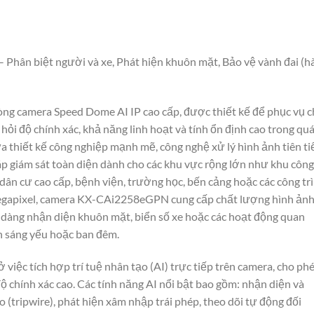
– Phân biệt người và xe, Phát hiện khuôn mặt, Bảo vệ vành đai (h
òng camera Speed Dome AI IP cao cấp, được thiết kế để phục vụ 
ỏi độ chính xác, khả năng linh hoạt và tính ổn định cao trong qu
a thiết kế công nghiệp mạnh mẽ, công nghệ xử lý hình ảnh tiên ti
pháp giám sát toàn diện dành cho các khu vực rộng lớn như khu công
dân cư cao cấp, bệnh viện, trường học, bến cảng hoặc các công tr
 megapixel, camera KX-CAi2258eGPN cung cấp chất lượng hình ảnh
dễ dàng nhận diện khuôn mặt, biển số xe hoặc các hoạt động quan
nh sáng yếu hoặc ban đêm.
iệc tích hợp trí tuệ nhân tạo (AI) trực tiếp trên camera, cho ph
độ chính xác cao. Các tính năng AI nổi bật bao gồm: nhận diện và
 (tripwire), phát hiện xâm nhập trái phép, theo dõi tự động đối