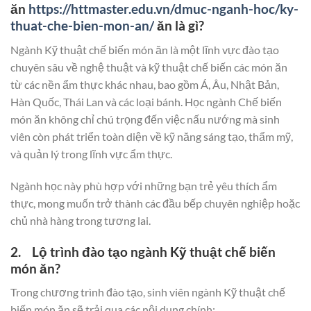
ăn
https://httmaster.edu.vn/dmuc-nganh-hoc/ky-
thuat-che-bien-mon-an/
ăn là gì?
Ngành Kỹ thuật chế biến món ăn là một lĩnh vực đào tạo
chuyên sâu về nghệ thuật và kỹ thuật chế biến các món ăn
từ các nền ẩm thực khác nhau, bao gồm Á, Âu, Nhật Bản,
Hàn Quốc, Thái Lan và các loại bánh. Học ngành Chế biến
món ăn không chỉ chú trọng đến việc nấu nướng mà sinh
viên còn phát triển toàn diện về kỹ năng sáng tạo, thẩm mỹ,
và quản lý trong lĩnh vực ẩm thực.
Ngành học này phù hợp với những bạn trẻ yêu thích ẩm
thực, mong muốn trở thành các đầu bếp chuyên nghiệp hoặc
chủ nhà hàng trong tương lai.
2. Lộ trình đào tạo ngành Kỹ thuật chế biến
món ăn?
Trong chương trình đào tạo, sinh viên ngành Kỹ thuật chế
biến món ăn sẽ trải qua các nội dung chính: