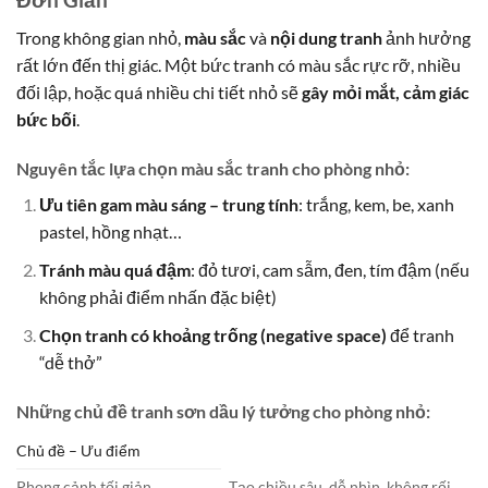
Trong không gian nhỏ,
màu sắc
và
nội dung tranh
ảnh hưởng
rất lớn đến thị giác. Một bức tranh có màu sắc rực rỡ, nhiều
đối lập, hoặc quá nhiều chi tiết nhỏ sẽ
gây mỏi mắt, cảm giác
bức bối
.
Nguyên tắc lựa chọn màu sắc tranh cho phòng nhỏ:
Ưu tiên gam màu sáng – trung tính
: trắng, kem, be, xanh
pastel, hồng nhạt…
Tránh màu quá đậm
: đỏ tươi, cam sẫm, đen, tím đậm (nếu
không phải điểm nhấn đặc biệt)
Chọn tranh có khoảng trống (negative space)
để tranh
“dễ thở”
Những chủ đề tranh sơn dầu lý tưởng cho phòng nhỏ:
Chủ đề – Ưu điểm
Phong cảnh tối giản
Tạo chiều sâu, dễ nhìn, không rối