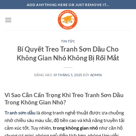
Bỏ
ADD ANYTHING HERE OR JUST REMOVE IT...
qua
nội
dung
TIN TỨC
Bí Quyết Treo Tranh Sơn Dầu Cho
Không Gian Nhỏ Không Bị Rối Mắt
ĐĂNG VÀO
19 THÁNG 5, 2025
BỞI
ADMIN
Vì Sao Cần Cẩn Trọng Khi Treo Tranh Sơn Dầu
Trong Không Gian Nhỏ?
Tranh sơn dầu
là dòng tranh nghệ thuật được ưa chuộng
nhờ chiều sâu màu sắc, độ bền cao và khả năng truyền tải
cảm xúc tốt. Tuy nhiên,
trong không gian nhỏ
như căn hộ
chung cư mini, phòng ngủ diện tích hẹp, phòng làm việc