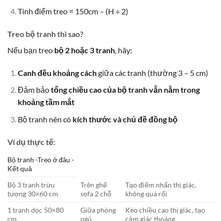
Tính điểm treo = 150cm – (H ÷ 2)
Treo bộ tranh thì sao?
Nếu bạn treo
bộ 2 hoặc 3 tranh
, hãy:
Canh đều khoảng cách
giữa các tranh (thường 3 – 5 cm)
Đảm bảo
tổng chiều cao của bộ tranh vẫn nằm trong
khoảng tầm mắt
Bộ tranh nên có
kích thước và chủ đề đồng bộ
Ví dụ thực tế:
Bộ tranh -Treo ở đâu -
Kết quả
Bộ 3 tranh trừu
Trên ghế
Tạo điểm nhấn thị giác,
tượng 30×60 cm
sofa 2 chỗ
không quá rối
1 tranh dọc 50×80
Giữa phòng
Kéo chiều cao thị giác, tạo
cm
ngủ
cảm giác thoáng