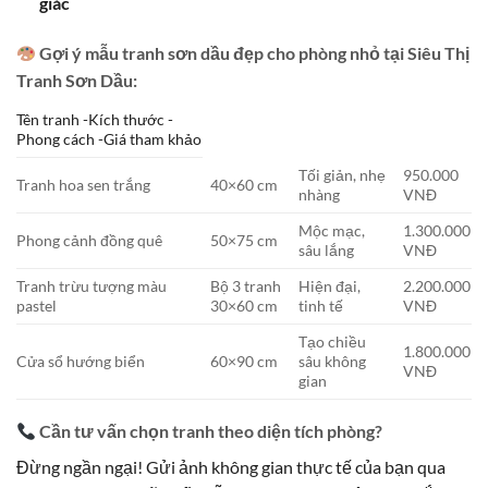
giác
Gợi ý mẫu tranh sơn dầu đẹp cho phòng nhỏ tại Siêu Thị
Tranh Sơn Dầu:
Tên tranh -Kích thước -
Phong cách -Giá tham khảo
Tối giản, nhẹ
950.000
Tranh hoa sen trắng
40×60 cm
nhàng
VNĐ
Mộc mạc,
1.300.000
Phong cảnh đồng quê
50×75 cm
sâu lắng
VNĐ
Tranh trừu tượng màu
Bộ 3 tranh
Hiện đại,
2.200.000
pastel
30×60 cm
tinh tế
VNĐ
Tạo chiều
1.800.000
Cửa sổ hướng biển
60×90 cm
sâu không
VNĐ
gian
Cần tư vấn chọn tranh theo diện tích phòng?
Đừng ngần ngại! Gửi ảnh không gian thực tế của bạn qua