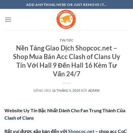
Bỏ
ADD ANYTHING HERE OR JUST REMOVE IT...
qua
nội
dung
TIN TỨC
Nền Tảng Giao Dịch Shopcoc.net –
Shop Mua Bán Acc Clash of Clans Uy
Tín Với Hall 9 Đến Hall 16 Kèm Tư
Vấn 24/7
ĐĂNG VÀO
16 THÁNG 5, 2025
BỞI
ADMIN
Website Uy Tín Bậc Nhất Dành Cho Fan Trung Thành Của
Clash of Clans
Rất vui được gặp bạn đến với
Shopcoc.net
– shop acc CoC