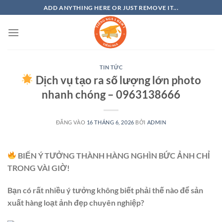
Bỏ
ADD ANYTHING HERE OR JUST REMOVE IT...
qua
nội
dung
TIN TỨC
Dịch vụ tạo ra số lượng lớn photo
nhanh chóng – 0963138666
ĐĂNG VÀO
16 THÁNG 6, 2026
BỞI
ADMIN
BIẾN Ý TƯỞNG THÀNH HÀNG NGHÌN BỨC ẢNH CHỈ
TRONG VÀI GIỜ!
Bạn có rất nhiều ý tưởng không biết phải thế nào để sản
xuất hàng loạt ảnh đẹp chuyên nghiệp?