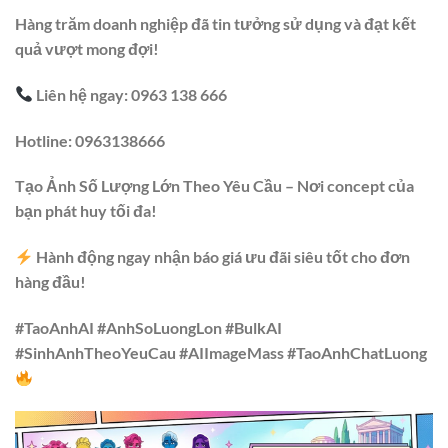
Hàng trăm doanh nghiệp đã tin tưởng sử dụng và đạt kết
quả vượt mong đợi!
Liên hệ ngay: 0963 138 666
Hotline: 0963138666
Tạo Ảnh Số Lượng Lớn Theo Yêu Cầu – Nơi concept của
bạn phát huy tối đa!
Hành động ngay nhận báo giá ưu đãi siêu tốt cho đơn
hàng đầu!
#TaoAnhAI #AnhSoLuongLon #BulkAI
#SinhAnhTheoYeuCau #AIImageMass #TaoAnhChatLuong