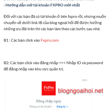
:
Hướng dẫn mở tài khoản FXPRO mới nhất
Đối với các bạn đã có tài khoản ở bên fxpro rồi, nhưng muốn
chuyển về dưới link IB của blog ngoại hối để được hưởng
những ưu đãi trên thì các bạn làm theo các bước sau nhé.
B1 : Các bạn click vào
Fxpro.com
B2: Các bạn click vào đăng nhập ==> Nhập ID và password
để đăng nhập vào khu vực quản trị.