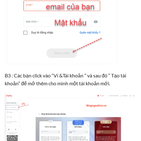
B3 : Các bạn click vào “Ví &Tài khoản ” và sau đó ” Tạo tài
khoản” để mở thêm cho mình một tài khoản mới.