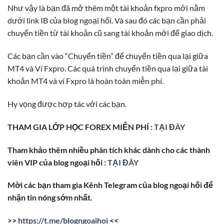
Như vậy là bạn đã mở thêm một tài khoản fxpro mới nằm
dưới link IB của blog ngoại hối. Và sau đó các bạn cần phải
chuyển tiền từ tài khoản cũ sang tài khoản mới để giao dịch.
Các bạn cần vào “Chuyển tiền” để chuyển tiền qua lại giữa
MT4 và Ví Fxpro. Các quá trình chuyển tiền qua lại giữa tài
khoản MT4 và ví Fxpro là hoàn toàn miễn phí.
Hy vọng được hợp tác với các bạn.
THAM GIA LỚP HỌC FOREX MIỄN PHÍ :
TẠI ĐÂY
Tham khảo thêm nhiều phân tích khác dành cho các thành
viên VIP của blog ngoại hối :
TẠI ĐÂY
Mời các bạn tham gia Kênh Telegram của blog ngoại hối để
nhận tin nóng sớm nhất.
>>
https://t.me/blogngoaihoi
<<