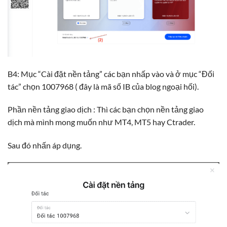
B4: Mục “Cài đặt nền tảng” các bạn nhấp vào và ở mục “Đối
tác” chọn 1007968 ( đây là mã số IB của blog ngoại hối).
Phần nền tảng giao dịch : Thì các bạn chọn nền tảng giao
dịch mà mình mong muốn như MT4, MT5 hay Ctrader.
Sau đó nhấn áp dụng.