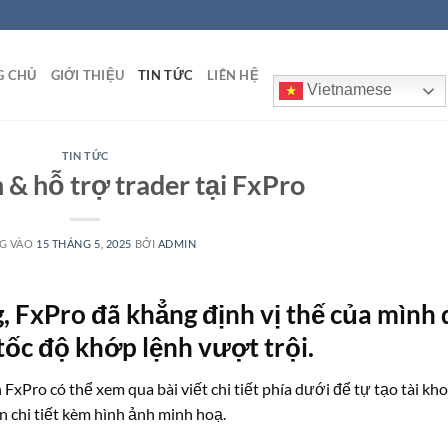
G CHỦ
GIỚI THIỆU
TIN TỨC
LIÊN HỆ
Vietnamese
TIN TỨC
& hỗ trợ trader tại FxPro
G VÀO
15 THÁNG 5, 2025
BỞI
ADMIN
, FxPro đã khẳng định vị thế của mình 
tốc độ khớp lệnh vượt trội.
xPro có thể xem qua bài viết chi tiết phía dưới để tự tạo tài kh
n chi tiết kèm hình ảnh minh hoạ.