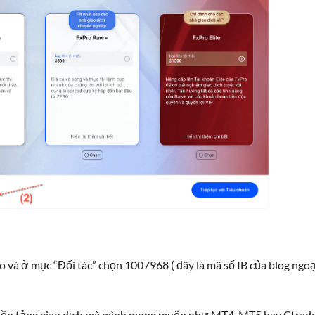
 và ở mục “Đối tác” chọn 1007968 ( đây là mã số IB của blog ngoạ
n nền tảng giao dịch mà mình mong muốn như MT4, MT5 hay Ctrade