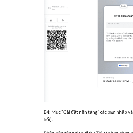
B4: Mục “Cài đặt nền tảng” các bạn nhấp vào
hối).
Phần nền tảng giao dịch : Thì các bạn chọ