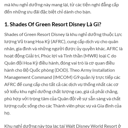
mà khu nghỉ dưỡng này mang lại, từ các tiện nghi đẳng cấp
đến những ưu đãi đặc biệt chỉ dành cho bạn.
1. Shades Of Green Resort Disney Là Gì?
Shades of Green Resort Disney là khu nghỉ dưỡng thuộc Lực
lượng Vũ trang Hoa Kỳ (AFRC), cung cấp dịch vụ cho quân
nhân, gia đình và những người được ủy quyền khác. AFRC là
hoạt động Giải trí, Phúc lợi và Tinh thần (MWR) loại C do
Quân đội Hoa Kỳ điều hành, đóng vai trò là cơ quan điều
hành cho Bộ Quốc phòng (DOD). Theo Army Installation
Management Command (IMCOM) G9 quản lý trực tiếp các
AFRC để cung cấp cho tất cả các dịch vụ thống nhất các cơ
sở kiểu khu nghỉ dưỡng chất lượng cao, giá cả phải chăng,
phù hợp với trọng tâm của Quân đội về sự sẵn sàng và chất
lượng cuộc sống cho các Thành viên phục vụ và Gia đình của
họ.
Khu nghỉ dưỡng này tọa lạc tại Walt Disney World Resort ở