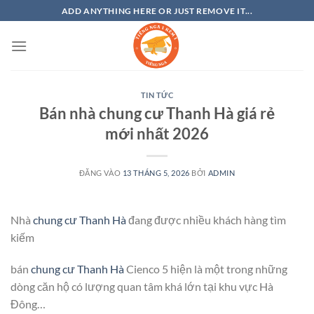
Bỏ
ADD ANYTHING HERE OR JUST REMOVE IT...
qua
nội
dung
TIN TỨC
Bán nhà chung cư Thanh Hà giá rẻ
mới nhất 2026
ĐĂNG VÀO
13 THÁNG 5, 2026
BỞI
ADMIN
Nhà
chung cư Thanh Hà
đang được nhiều khách hàng tìm
kiếm
bán
chung cư Thanh Hà
Cienco 5 hiện là một trong những
dòng căn hộ có lượng quan tâm khá lớn tại khu vực Hà
Đông…