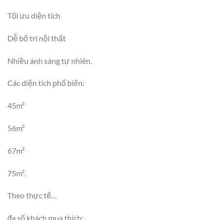
Tối ưu diện tích
Dễ bố trí nội thất
Nhiều ánh sáng tự nhiên.
Các diện tích phổ biến:
45m²
56m²
67m²
75m².
Theo thực tế…
đa số khách mua thích: