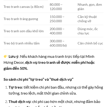
80.000 –
Nhanh, gọn, đơn
Treo tranh canvas (≤ 80cm)
120.000
giản
150.000 –
Cần kỹ thuật
Treo tranh tráng gương
250.000
chống vỡ
200.000 –
Dùng móc, ốc
Treo tranh sơn dầu khổ lớn
400.000
chịu lực
300.000 –
Treo bộ tranh nhiều tấm
Căn chỉnh bố cục
600.000/bộ
Lưu ý
: Nếu khách hàng mua tranh trực tiếp tại Minh
Hưng Decor,
dịch vụ treo tranh sẽ được miễn phí hoặc
giảm đến 50%
.
So sánh chi phí “tự treo” và “thuê dịch vụ”
Tự treo
: tiết kiệm chi phí ban đầu, nhưng có thể gây hỏng
tường, treo lệch, mất thời gian chỉnh sửa.
Thuê dịch vụ
: chi phí cao hơn một chút, nhưng đảm bảo