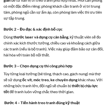
gian
để tư vấn vị trí treo tranh phù hợp nhất. Mỗi căn phòng
có một đặc điểm riêng: phòng khách cần tranh ở vị trí trung
tâm, phòng ngủ cần sự ấm áp, còn phòng làm việc thì ưu tiên
sự tập trung.
Bước 2 – Đo đạc & xác định bố cục
Dùng
thước laser và dụng cụ cân bằng
, kỹ thuật viên sẽ đo
chính xác kích thước tường, chiều cao và khoảng cách giữa
các tranh (nếu là bộ tranh). Việc này giúp đảm bảo sự cân đối,
hài hòa với toàn bộ nội thất.
Bước 3 – Chọn dụng cụ thi công phù hợp
Tùy từng loại tường (bê tông, thạch cao, gạch nung) mà thợ
sẽ sử dụng
ốc vít, móc treo, ke chuyên dụng
khác nhau. Với
những bức tranh lớn, đội ngũ sẽ chuẩn bị
thiết bị chịu lực
tốt
để tranh luôn vững chắc theo thời gian.
Bước 4 – Tiến hành treo tranh đúng kỹ thuật