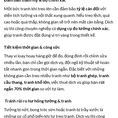
Một bức tranh khi treo lên cần đảm bảo
tỷ lệ cân đối
với
diện tích tường và nội thất xung quanh. Nếu treo lệch, quá
cao hoặc quá thấp, không gian sẽ trở nên mất cân bằng. Dịch
vụ thi công chuyên nghiệp có
dụng cụ đo lường chính xác
,
giúp tranh được đặt đúng vị trí vàng trong thiết kế.
Tiết kiệm thời gian & công sức
Thay vì loay hoay hàng giờ để đo, đóng đinh rồi chỉnh sửa
nhiều lần, bạn chỉ cần gọi dịch vụ, đội ngũ kỹ thuật sẽ hoàn
tất nhanh gọn trong thời gian ngắn. Đặc biệt với những
không gian cần treo nhiều tranh như
bộ tranh ghép, tranh
cầu thang, tranh khổ lớn
, việc thuê dịch vụ giúp bạn
rút
ngắn 70% thời gian
so với tự làm.
Tránh rủi ro hư hỏng tường & tranh
Tường bị nứt, bong tróc sơn hoặc tranh bị trầy xước là
những sự cố phổ biến khi tự treo tranh. Dịch vụ thi công