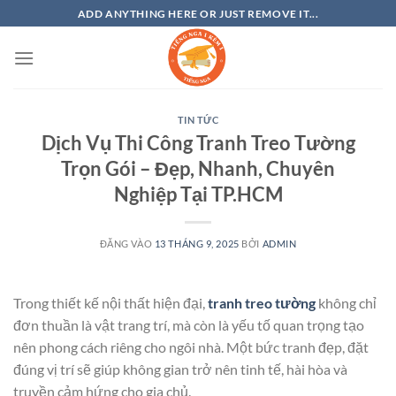
Bỏ
ADD ANYTHING HERE OR JUST REMOVE IT...
qua
nội
dung
TIN TỨC
Dịch Vụ Thi Công Tranh Treo Tường
Trọn Gói – Đẹp, Nhanh, Chuyên
Nghiệp Tại TP.HCM
ĐĂNG VÀO
13 THÁNG 9, 2025
BỞI
ADMIN
Trong thiết kế nội thất hiện đại,
tranh treo tường
không chỉ
đơn thuần là vật trang trí, mà còn là yếu tố quan trọng tạo
nên phong cách riêng cho ngôi nhà. Một bức tranh đẹp, đặt
đúng vị trí sẽ giúp không gian trở nên tinh tế, hài hòa và
truyền cảm hứng cho gia chủ.