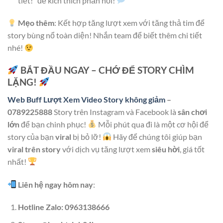
tiết!” để kích thích phản hồi!
Mẹo thêm
: Kết hợp tăng lượt xem với tăng thả tim để
story bùng nổ toàn diện! Nhắn team để biết thêm chi tiết
nhé!
BẮT ĐẦU NGAY – CHỚ ĐỂ STORY CHÌM
LẶNG!
Web Buff Lượt Xem Video Story không giảm
–
0789225888
Story trên Instagram và Facebook là
sân chơi
lớn
để bạn chinh phục!
Mỗi phút qua đi là một cơ hội để
story của bạn
viral
bị bỏ lỡ!
Hãy để chúng tôi giúp bạn
viral trên story
với dịch vụ tăng lượt xem
siêu hời
, giá tốt
nhất!
Liên hệ ngay hôm nay
:
Hotline Zalo: 0963138666