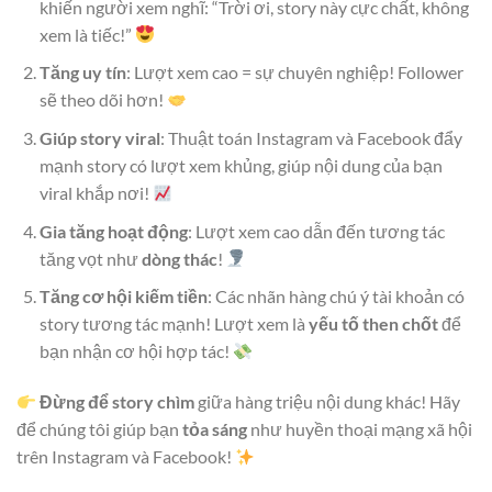
khiến người xem nghĩ: “Trời ơi, story này cực chất, không
xem là tiếc!”
Tăng uy tín
: Lượt xem cao = sự chuyên nghiệp! Follower
sẽ theo dõi hơn!
Giúp story viral
: Thuật toán Instagram và Facebook đẩy
mạnh story có lượt xem khủng, giúp nội dung của bạn
viral khắp nơi!
Gia tăng hoạt động
: Lượt xem cao dẫn đến tương tác
tăng vọt như
dòng thác
!
Tăng cơ hội kiếm tiền
: Các nhãn hàng chú ý tài khoản có
story tương tác mạnh! Lượt xem là
yếu tố then chốt
để
bạn nhận cơ hội hợp tác!
Đừng để story chìm
giữa hàng triệu nội dung khác! Hãy
để chúng tôi giúp bạn
tỏa sáng
như huyền thoại mạng xã hội
trên Instagram và Facebook!