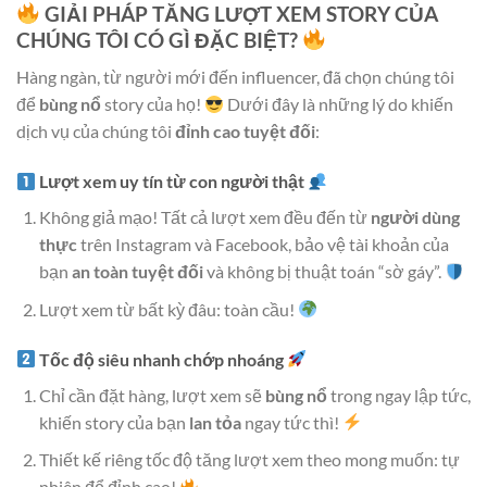
GIẢI PHÁP TĂNG LƯỢT XEM STORY CỦA
CHÚNG TÔI CÓ GÌ ĐẶC BIỆT?
Hàng ngàn, từ người mới đến influencer, đã chọn chúng tôi
để
bùng nổ
story của họ!
Dưới đây là những lý do khiến
dịch vụ của chúng tôi
đỉnh cao tuyệt đối
:
Lượt xem uy tín từ con người thật
Không giả mạo! Tất cả lượt xem đều đến từ
người dùng
thực
trên Instagram và Facebook, bảo vệ tài khoản của
bạn
an toàn tuyệt đối
và không bị thuật toán “sờ gáy”.
Lượt xem từ bất kỳ đâu: toàn cầu!
Tốc độ siêu nhanh
chớp nhoáng
Chỉ cần đặt hàng, lượt xem sẽ
bùng nổ
trong ngay lập tức,
khiến story của bạn
lan tỏa
ngay tức thì!
Thiết kế riêng tốc độ tăng lượt xem theo mong muốn: tự
nhiên để đỉnh cao!