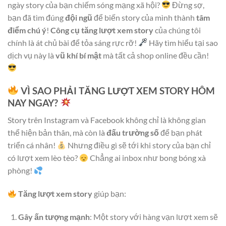
ngày story của bạn chiếm sóng mạng xã hội?
Đừng sợ,
bạn đã tìm đúng
đội ngũ
để biến story của mình thành
tâm
điểm chú ý
!
Công cụ tăng lượt xem story
của chúng tôi
chính là át chủ bài để tỏa sáng rực rỡ!
Hãy tìm hiểu tại sao
dịch vụ này là
vũ khí bí mật
mà tất cả shop online đều cần!
VÌ SAO PHẢI TĂNG LƯỢT XEM STORY HÔM
NAY NGAY?
Story trên Instagram và Facebook không chỉ là không gian
thể hiện bản thân, mà còn là
đấu trường số
để bạn phát
triển cá nhân!
Nhưng điều gì sẽ tới khi story của bạn chỉ
có lượt xem lèo tèo?
Chẳng ai inbox như bong bóng xà
phòng!
Tăng lượt xem story
giúp bạn:
Gây ấn tượng mạnh
: Một story với hàng vạn lượt xem sẽ