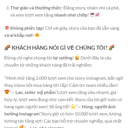
Thư giãn và thưởng thức
: Đăng story, nhâm nhi cà phê,
và xem lượt xem tăng
nhanh như chớp
!
Không phức tạp
! Chỉ vài giây, story của bạn đã sẵn sàng
viral khắp nơi
!
KHÁCH HÀNG NÓI GÌ VỀ CHÚNG TÔI?
Đừng chỉ nghe chúng tôi
tự sướng
!
Dưới đây là câu
chuyện từ những khách hàng đã trải nghiệm:
“Mình thử tăng 2.000 lượt xem cho story Instagram, bất ngờ
thay inbox hỏi mua hàng tới tấp! Cảm ơn team nhiều lắm!
”—
Lan, seller mỹ phẩm
“Lượt xem tăng siêu nhanh, giá
hợp lý, lượt xem đúng như cam kết. Story của tôi giờ luôn có
hàng ngàn người xem! Sẽ ủng hộ!
”—
Hùng, người ảnh
hưởng Instagram
“Story giờ có hơn 10.000 lượt xem, lượng
tương tác tăng vọt! Các bạn hỗ trợ chuyên nghiệp, quá chất
lượng!
”—
Lan, nhà sáng tạo