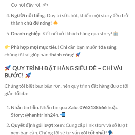
Cơ hội đây rồi! ✍️
Người nổi tiếng
: Duy trì sức hút, khiến mọi story đều trở
thành
chủ đề nóng
!
Doanh nghiệp
: Kết nối với khách hàng qua story!
Phù hợp mọi mục tiêu
! Chỉ cần bạn muốn
tỏa sáng
,
chúng tôi sẽ giúp bạn
thành công
!
QUY TRÌNH ĐẶT HÀNG SIÊU DỄ – CHỈ VÀI
BƯỚC!
Chúng tôi biết bạn bận rộn, nên quy trình đặt hàng được tối
giản
tối đa
:
Nhắn tin liền
: Nhắn tin qua
Zalo: 0963138666
hoặc
Story: @hanhtrinh24h
.
Quyết định gói lượt xem
: Cung cấp link story và số lượt
xem bạn cần. Chúng tôi sẽ tư vấn gói
tốt nhất
!