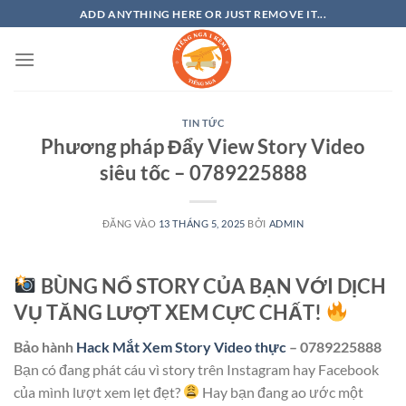
Bỏ
ADD ANYTHING HERE OR JUST REMOVE IT...
qua
nội
dung
TIN TỨC
Phương pháp Đẩy View Story Video
siêu tốc – 0789225888
ĐĂNG VÀO
13 THÁNG 5, 2025
BỞI
ADMIN
BÙNG NỔ STORY CỦA BẠN VỚI DỊCH
VỤ TĂNG LƯỢT XEM CỰC CHẤT!
Bảo hành
Hack Mắt Xem Story Video thực
– 0789225888
Bạn có đang phát cáu vì story trên Instagram hay Facebook
của mình lượt xem lẹt đẹt?
Hay bạn đang ao ước một