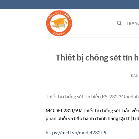
Bỏ
qua
nội
TRAN
dung
Thiết bị chống sét t
ĐĂN
Thiết bị chống sét tín hiệu RS-232 3Oned
MODEL232I/9 là thiết bị chống sét, bảo v
phân phối và bảo hành chính hãng tại thị t
https://mctt.vn/model232i-9