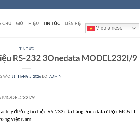
G CHỦ
GIỚI THIỆU
TIN TỨC
LIÊN HỆ
Vietnamese
TIN TỨC
ín hiệu RS-232 3Onedata MODEL232I/9
G VÀO
11 THÁNG 5, 2026
BỞI
ADMIN
ata MODEL232I/9
ệ cách ly đường tín hiệu RS-232 của hãng 3onedata được MC&TT
rường Việt Nam