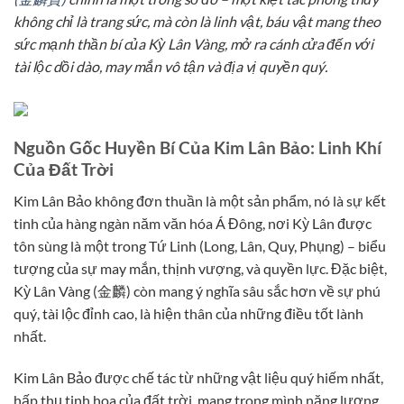
không chỉ là trang sức, mà còn là linh vật, báu vật mang theo
sức mạnh thần bí của Kỳ Lân Vàng, mở ra cánh cửa đến với
tài lộc dồi dào, may mắn vô tận và địa vị quyền quý.
Nguồn Gốc Huyền Bí Của Kim Lân Bảo: Linh Khí
Của Đất Trời
Kim Lân Bảo không đơn thuần là một sản phẩm, nó là sự kết
tinh của hàng ngàn năm văn hóa Á Đông, nơi Kỳ Lân được
tôn sùng là một trong Tứ Linh (Long, Lân, Quy, Phụng) – biểu
tượng của sự may mắn, thịnh vượng, và quyền lực. Đặc biệt,
Kỳ Lân Vàng (金麟) còn mang ý nghĩa sâu sắc hơn về sự phú
quý, tài lộc đỉnh cao, là hiện thân của những điều tốt lành
nhất.
Kim Lân Bảo được chế tác từ những vật liệu quý hiếm nhất,
hấp thụ tinh hoa của đất trời, mang trong mình năng lượng