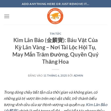
Bỏ
ADD ANYTHING HERE OR JUST REMOVE IT...
qua
nội
dung
TIN TỨC
Kim Lân Bảo (金麟寶): Báu Vật Của
Kỳ Lân Vàng – Nơi Tài Lộc Hội Tụ,
May Mắn Trăm Đường, Quyền Quý
Thăng Hoa
ĐĂNG VÀO
11 THÁNG 6, 2025
BỞI
ADMIN
Trong dòng chảy bất tận của thời gian và không gian, có
những giá trị vượt lên trên mọi vật chất, trở thành biểu
tượng vĩnh cửu của sự thịnh vượng và quyền uy.
Kim Lân Bảo
(金麟寶)
chính là một trong số đó – một kiệt tác phong thủy