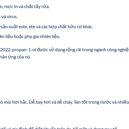
, mực in và chất tẩy rửa.
và virus.
ản xuất este, ete và các hợp chất hữu cơ khác.
 liệu hoặc phụ gia nhiên liệu.
022, propan-1-ol được sử dụng rộng rãi trong ngành công nghi
phản ứng của nó.
ó mùi hơi hắc. Dễ bay hơi và dễ cháy. Tan tốt trong nước và nhiều
 tế và gia đình để diệt khuẩn trên da, bề mặt và dụng cụ y tế.