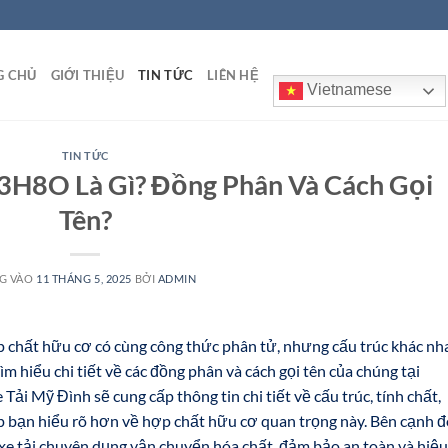
G CHỦ
GIỚI THIỆU
TIN TỨC
LIÊN HỆ
Vietnamese
TIN TỨC
3H8O Là Gì? Đồng Phân Và Cách Gọi
Tên?
G VÀO
11 THÁNG 5, 2025
BỞI
ADMIN
p chất hữu cơ có cùng công thức phân tử, nhưng cấu trúc khác nh
ìm hiểu chi tiết về các đồng phân và cách gọi tên của chúng tại
 Mỹ Đình sẽ cung cấp thông tin chi tiết về cấu trúc, tính chất,
 bạn hiểu rõ hơn về hợp chất hữu cơ quan trọng này. Bên cạnh đ
i xe tải chuyên dụng vận chuyển hóa chất, đảm bảo an toàn và hiệu