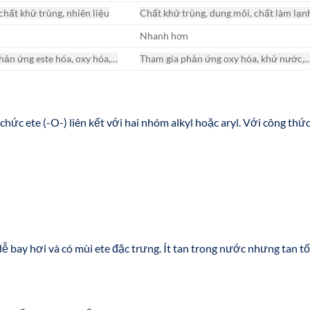
chất khử trùng, nhiên liệu
Chất khử trùng, dung môi, chất làm lạn
Nhanh hơn
hản ứng este hóa, oxy hóa,…
Tham gia phản ứng oxy hóa, khử nước,
hức ete (-O-) liên kết với hai nhóm alkyl hoặc aryl. Với công thứ
ễ bay hơi và có mùi ete đặc trưng. Ít tan trong nước nhưng tan tố