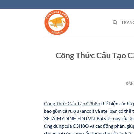
Bỏ
qua
nội
TRAN
dung
Công Thức Cấu Tạo C
ĐĂN
Công Thức Cấu Tạo C3h8o
thể hiện các hợ
bao gồm cả rượu (ancol) và ete; bạn có thể t
XETAIMYDINH.EDU.VN. Bài viết này của Xe Tải
ứng dụng của C3H8O và các đồng phân, giúp
chúng tôi còn cung cấp thông tin về các loạ