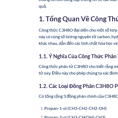
quả.
1. Tổng Quan Về Công T
Công thức C3H8O đại diện cho một số hợp c
này có cùng số lượng nguyên tử carbon, hyd
khác nhau, dẫn đến các tính chất hóa học và 
1.1. Ý Nghĩa Của Công Thức Phâ
Công thức phân tử C3H8O cho biết rằng mỗi
tử oxy. Điều này cho phép chúng ta xác định 
1.2. Các Loại Đồng Phân C3H8O P
Có tổng cộng 3 đồng phân chính của C3H8O
Propan-1-ol (CH3-CH2-CH2-OH)
Propan-2-ol (CH3-CH(OH)-CH3)