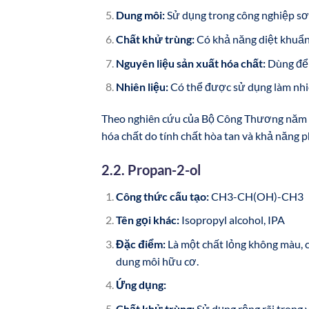
Dung môi:
Sử dụng trong công nghiệp sơn
Chất khử trùng:
Có khả năng diệt khuẩn 
Nguyên liệu sản xuất hóa chất:
Dùng để s
Nhiên liệu:
Có thể được sử dụng làm nhiên
Theo nghiên cứu của Bộ Công Thương năm 2
hóa chất do tính chất hòa tan và khả năng 
2.2. Propan-2-ol
Công thức cấu tạo:
CH3-CH(OH)-CH3
Tên gọi khác:
Isopropyl alcohol, IPA
Đặc điểm:
Là một chất lỏng không màu, c
dung môi hữu cơ.
Ứng dụng:
Chất khử trùng:
Sử dụng rộng rãi trong y