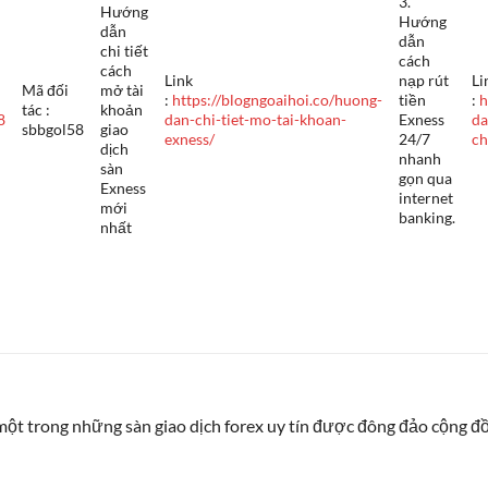
3.
Hướng
Hướng
dẫn
dẫn
chi tiết
cách
cách
Link
nạp rút
Li
Mã đối
mở tài
:
https://blogngoaihoi.co/huong-
tiền
:
h
tác :
khoản
8
dan-chi-tiet-mo-tai-khoan-
Exness
da
sbbgol58
giao
exness/
24/7
ch
dịch
nhanh
sàn
gọn qua
Exness
internet
mới
banking.
nhất
một trong những sàn giao dịch forex uy tín được đông đảo cộng đ