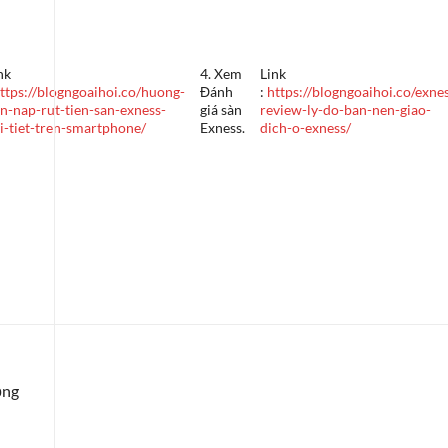
nk
4. Xem
Link
ttps://blogngoaihoi.co/huong-
Đánh
:
https://blogngoaihoi.co/exne
n-nap-rut-tien-san-exness-
giá sàn
review-ly-do-ban-nen-giao-
i-tiet-tren-smartphone/
Exness.
dich-o-exness/
ồng