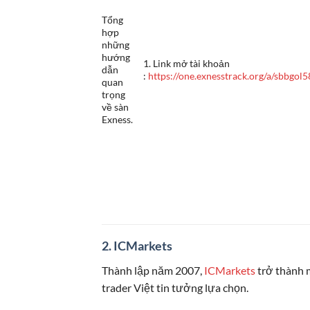
Tổng
hợp
những
hướng
1. Link mở tài khoản
dẫn
:
https://one.exnesstrack.org/a/sbbgol5
quan
trọng
về sàn
Exness.
2. ICMarkets
Thành lập năm 2007,
ICMarkets
trở thành 
trader Việt tin tưởng lựa chọn.