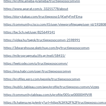
https://profile.ameba.jp/ameba/tructiepxosocomvnn
https://www.aparat.com/u_33255778/about
https://story.kakao.com/tructiepxoso1/jKwfyFmFEma
https://community.cisco.com/t5/user/viewprofilepage/user-id/19280
https://be.5ch.net/user/825649141
https://videa.hu/tagok/tructiepxosocomvn-2598991
https://3dwarehouse.sketchup.com/by/tructiepxosocomvn
https://mikropragmata.lifo.gr/meli/58415/
https://leetcode.com/u/tructiepxosocomvn/
https://qna.habr.com/user/tructiepxosocomvn
https://profiles.xero.com/people/tructiepxosocomvn
https://public.tableau.com/app/profile/tructiepxoso.comvn/vizzes
https://community.tableau.com/s/profile/005cw0000049VlR
https://b.hatena.ne.jp/entry?url=https%3A%2F%2Ftructiepxoso.com