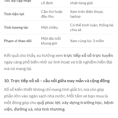
Tốc độ cập nhật
cố định
nhật từng giải
Cần tivi hoặc
Xem trên điện thoại,
Tính tiện lợi
đầu thu
laptop
Có thể bình luận, thống kê,
Tính tương tác
Một chiều
chia sẻ
Một đài mỗi
Phạm vi theo dõi
Xem cùng lúc 3 miền
khung giờ
Kết quả cho thấy, xu hướng xem
trực tiếp xổ số trực tuyến
ngày càng phổ biến nhờ sự linh hoạt và trải nghiệm hiện đại
mà nó mang lại.
10. Trực tiếp xổ số – cầu nối giữa may mắn và cộng đồng
Xổ số kiến thiết không chỉ mang tính giải trí, mà còn góp
phần lớn vào ngân sách nhà nước. Mỗi tấm vé bạn mua là
một đóng góp cho
quỹ phúc lợi, xây dựng trường học, bệnh
viện, đường xá, nhà tình thương
.