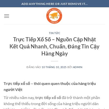
Bỏ
ADD ANYTHING HERE OR JUST REMOVE IT...
qua
nội
dung
TIN TỨC
Trực Tiếp Xổ Số – Nguồn Cập Nhật
Kết Quả Nhanh, Chuẩn, Đáng Tin Cậy
Hàng Ngày
ĐĂNG VÀO
10 THÁNG 10, 2025
BỞI
ADMIN
Trực tiếp xổ số – thói quen quen thuộc của hàng triệu
người Việt
Từ nhiều năm nay,
trực tiếp xổ số
đã trở thành một phần
không thể thiếu trong đời sống của hàng triệu người dân