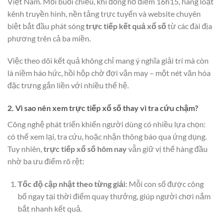
Việt Nam. Mỗi buổi chiều, khi đồng hồ điểm 16h15, hàng loạt
kênh truyền hình, nền tảng trực tuyến và website chuyên
biệt bắt đầu phát sóng
trực tiếp kết quả xổ số
từ các đài địa
phương trên cả ba miền.
Việc theo dõi kết quả không chỉ mang ý nghĩa giải trí mà còn
là niềm háo hức, hồi hộp chờ đợi vận may – một nét văn hóa
đặc trưng gắn liền với nhiều thế hệ.
2. Vì sao nên xem trực tiếp xổ số thay vì tra cứu chậm?
Công nghệ phát triển khiến người dùng có nhiều lựa chọn:
có thể xem lại, tra cứu, hoặc nhận thông báo qua ứng dụng.
Tuy nhiên,
trực tiếp xổ số hôm nay
vẫn giữ vị thế hàng đầu
nhờ ba ưu điểm rõ rệt:
Tốc độ cập nhật theo từng giải
: Mỗi con số được công
bố ngay tại thời điểm quay thưởng, giúp người chơi nắm
bắt nhanh kết quả.