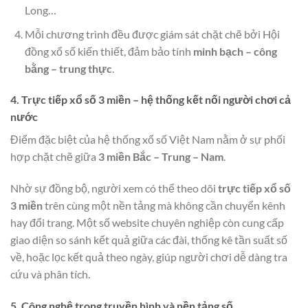
Long…
Mỗi chương trình đều được giám sát chặt chẽ bởi Hội
đồng xổ số kiến thiết, đảm bảo tính
minh bạch – công
bằng – trung thực
.
4. Trực tiếp xổ số 3 miền – hệ thống kết nối người chơi cả
nước
Điểm đặc biệt của hệ thống xổ số Việt Nam nằm ở sự phối
hợp chặt chẽ giữa
3 miền Bắc – Trung – Nam
.
Nhờ sự đồng bộ, người xem có thể theo dõi
trực tiếp xổ số
3 miền
trên cùng một nền tảng mà không cần chuyển kênh
hay đổi trang. Một số website chuyên nghiệp còn cung cấp
giao diện so sánh kết quả giữa các đài, thống kê tần suất số
về, hoặc lọc kết quả theo ngày, giúp người chơi dễ dàng tra
cứu và phân tích.
5. Công nghệ trong truyền hình và nền tảng số