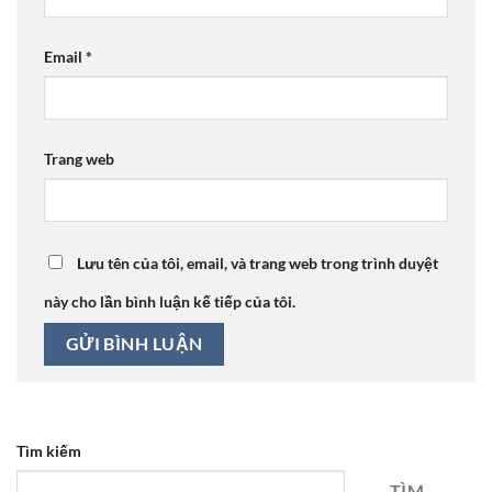
Email
*
Trang web
Lưu tên của tôi, email, và trang web trong trình duyệt
này cho lần bình luận kế tiếp của tôi.
Tìm kiếm
TÌM