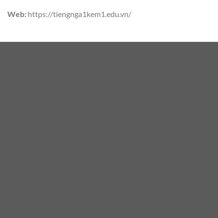
Web:
https://tiengnga1kem1.edu.vn/