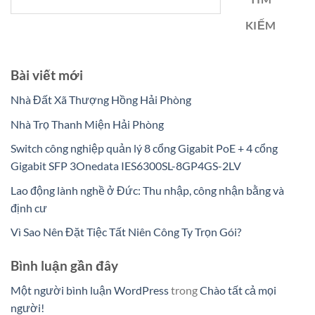
KIẾM
Bài viết mới
Nhà Đất Xã Thượng Hồng Hải Phòng
Nhà Trọ Thanh Miện Hải Phòng
Switch công nghiệp quản lý 8 cổng Gigabit PoE + 4 cổng
Gigabit SFP 3Onedata IES6300SL-8GP4GS-2LV
Lao động lành nghề ở Đức: Thu nhập, công nhận bằng và
định cư
Vì Sao Nên Đặt Tiệc Tất Niên Công Ty Trọn Gói?
Bình luận gần đây
Một người bình luận WordPress
trong
Chào tất cả mọi
người!