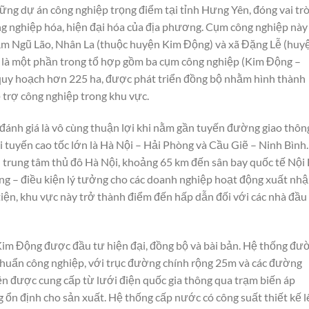
ng dự án công nghiệp trọng điểm tại tỉnh Hưng Yên, đóng vai tr
ông nghiệp hóa, hiện đại hóa của địa phương. Cụm công nghiệp này
ạm Ngũ Lão, Nhân La (thuộc huyện Kim Động) và xã Đặng Lễ (huy
Đây là một phần trong tổ hợp gồm ba cụm công nghiệp (Kim Động –
 quy hoạch hơn 225 ha, được phát triển đồng bộ nhằm hình thành
hỗ trợ công nghiệp trong khu vực.
đánh giá là vô cùng thuận lợi khi nằm gần tuyến đường giao thôn
ai tuyến cao tốc lớn là Hà Nội – Hải Phòng và Cầu Giẽ – Ninh Bình
 trung tâm thủ đô Hà Nội, khoảng 65 km đến sân bay quốc tế Nội 
ng – điều kiện lý tưởng cho các doanh nghiệp hoạt động xuất nh
tiện, khu vực này trở thành điểm đến hấp dẫn đối với các nhà đầu
Kim Động được đầu tư hiện đại, đồng bộ và bài bản. Hệ thống đư
 chuẩn công nghiệp, với trục đường chính rộng 25m và các đường
n được cung cấp từ lưới điện quốc gia thông qua trạm biến áp
ổn định cho sản xuất. Hệ thống cấp nước có công suất thiết kế l