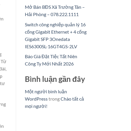
ò
Mở Bán BĐS Xã Trường Tân –
Hải Phòng – 078.222.1111
ện
Switch công nghiệp quản lý 16
cổng Gigabit Ethernet + 4 cổng
Gigabit SFP 3Onedata
IES6300SL-16GT4GS-2LV
g
Báo Giá Đặt Tiệc Tất Niên
. Từ
Công Ty Mới Nhất 2026
Bài,
ập
Bình luận gần đây
 tư
Một người bình luận
WordPress
trong
Chào tất cả
ờng
mọi người!
ên