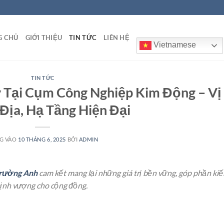
G CHỦ
GIỚI THIỆU
TIN TỨC
LIÊN HỆ
Vietnamese
TIN TỨC
Tại Cụm Công Nghiệp Kim Động – Vị
 Địa, Hạ Tầng Hiện Đại
G VÀO
10 THÁNG 6, 2025
BỞI
ADMIN
Trường Anh
cam kết mang lại những giá trị bền vững, góp phần ki
thịnh vượng cho cộng đồng.