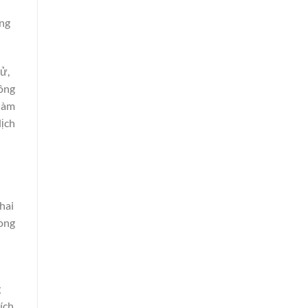
ầng
ử,
hông
 làm
dịch
hai
rong
g
ích