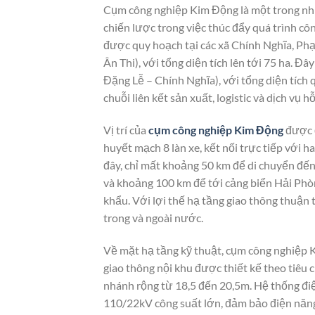
Cụm công nghiệp Kim Động là một trong nhữ
chiến lược trong việc thúc đẩy quá trình c
được quy hoạch tại các xã Chính Nghĩa, Ph
Ân Thi), với tổng diện tích lên tới 75 ha. 
Đặng Lễ – Chính Nghĩa), với tổng diện tích
chuỗi liên kết sản xuất, logistic và dịch vụ 
Vị trí của
cụm công nghiệp Kim Động
được 
huyết mạch 8 làn xe, kết nối trực tiếp với h
đây, chỉ mất khoảng 50 km để di chuyển đến
và khoảng 100 km để tới cảng biển Hải Phò
khẩu. Với lợi thế hạ tầng giao thông thuận 
trong và ngoài nước.
Về mặt hạ tầng kỹ thuật, cụm công nghiệp 
giao thông nội khu được thiết kế theo tiêu
nhánh rộng từ 18,5 đến 20,5m. Hệ thống điệ
110/22kV công suất lớn, đảm bảo điện năng 