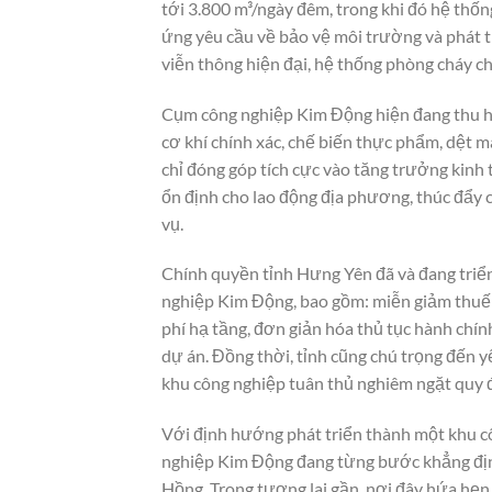
tới 3.800 m³/ngày đêm, trong khi đó hệ thốn
ứng yêu cầu về bảo vệ môi trường và phát t
viễn thông hiện đại, hệ thống phòng cháy chữ
Cụm công nghiệp Kim Động hiện đang thu hút 
cơ khí chính xác, chế biến thực phẩm, dệt ma
chỉ đóng góp tích cực vào tăng trưởng kinh 
ổn định cho lao động địa phương, thúc đẩy 
vụ.
Chính quyền tỉnh Hưng Yên đã và đang triển
nghiệp Kim Động, bao gồm: miễn giảm thuế 
phí hạ tầng, đơn giản hóa thủ tục hành chính
dự án. Đồng thời, tỉnh cũng chú trọng đến 
khu công nghiệp tuân thủ nghiêm ngặt quy đ
Với định hướng phát triển thành một khu c
nghiệp Kim Động đang từng bước khẳng địn
Hồng. Trong tương lai gần, nơi đây hứa hẹn 