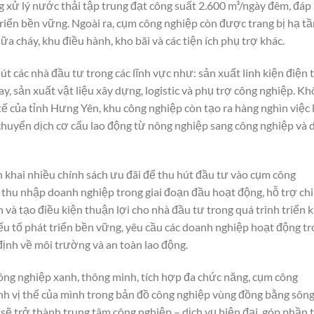
g xử lý nước thải tập trung đạt công suất 2.600 m³/ngày đêm, đáp
riển bền vững. Ngoài ra, cụm công nghiệp còn được trang bị hạ t
a cháy, khu điều hành, kho bãi và các tiện ích phụ trợ khác.
các nhà đầu tư trong các lĩnh vực như: sản xuất linh kiện điện t
y, sản xuất vật liệu xây dựng, logistic và phụ trợ công nghiệp. K
tế của tỉnh Hưng Yên, khu công nghiệp còn tạo ra hàng nghìn việc
chuyển dịch cơ cấu lao động từ nông nghiệp sang công nghiệp và 
 khai nhiều chính sách ưu đãi để thu hút đầu tư vào cụm công
thu nhập doanh nghiệp trong giai đoạn đầu hoạt động, hỗ trợ chi
 và tạo điều kiện thuận lợi cho nhà đầu tư trong quá trình triển k
yếu tố phát triển bền vững, yêu cầu các doanh nghiệp hoạt động t
ịnh về môi trường và an toàn lao động.
ông nghiệp xanh, thông minh, tích hợp đa chức năng, cụm công
h vị thế của mình trong bản đồ công nghiệp vùng đồng bằng sôn
sẽ trở thành trung tâm công nghiệp – dịch vụ hiện đại, góp phần t