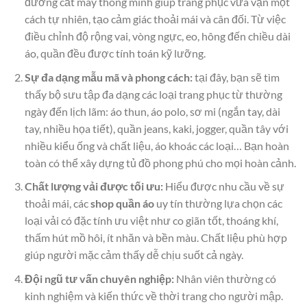
đường cắt may thông minh giúp trang phục vừa vặn một
cách tự nhiên, tạo cảm giác thoải mái và cân đối. Từ việc
điều chỉnh độ rộng vai, vòng ngực, eo, hông đến chiều dài
áo, quần đều được tính toán kỹ lưỡng.
Sự đa dạng mẫu mã và phong cách:
tại đây, bạn sẽ tìm
thấy bộ sưu tập đa dạng các loại trang phục từ thường
ngày đến lịch lãm: áo thun, áo polo, sơ mi (ngắn tay, dài
tay, nhiều họa tiết), quần jeans, kaki, jogger, quần tây với
nhiều kiểu ống và chất liệu, áo khoác các loại… Bạn hoàn
toàn có thể xây dựng tủ đồ phong phú cho mọi hoàn cảnh.
Chất lượng vải được tối ưu:
Hiểu được nhu cầu về sự
thoải mái, các
shop quần áo
uy tín thường lựa chọn các
loại vải có đặc tính ưu việt như co giãn tốt, thoáng khí,
thấm hút mồ hôi, ít nhăn và bền màu. Chất liệu phù hợp
giúp người mặc cảm thấy dễ chịu suốt cả ngày.
Đội ngũ tư vấn chuyên nghiệp:
Nhân viên thường có
kinh nghiệm và kiến thức về thời trang cho người mập.