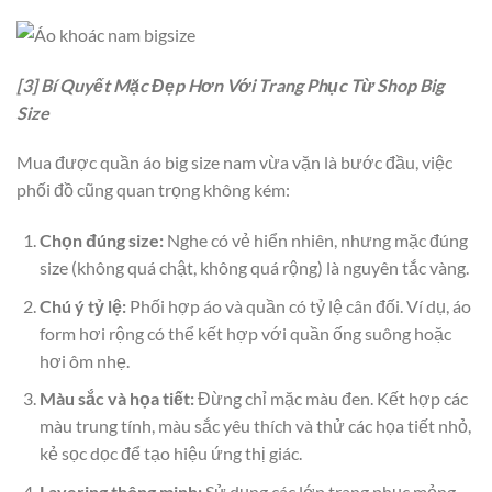
[3] Bí Quyết Mặc Đẹp Hơn Với Trang Phục Từ Shop Big
Size
Mua được quần áo big size nam vừa vặn là bước đầu, việc
phối đồ cũng quan trọng không kém:
Chọn đúng size:
Nghe có vẻ hiển nhiên, nhưng mặc đúng
size (không quá chật, không quá rộng) là nguyên tắc vàng.
Chú ý tỷ lệ:
Phối hợp áo và quần có tỷ lệ cân đối. Ví dụ, áo
form hơi rộng có thể kết hợp với quần ống suông hoặc
hơi ôm nhẹ.
Màu sắc và họa tiết:
Đừng chỉ mặc màu đen. Kết hợp các
màu trung tính, màu sắc yêu thích và thử các họa tiết nhỏ,
kẻ sọc dọc để tạo hiệu ứng thị giác.
Layering thông minh:
Sử dụng các lớp trang phục mỏng