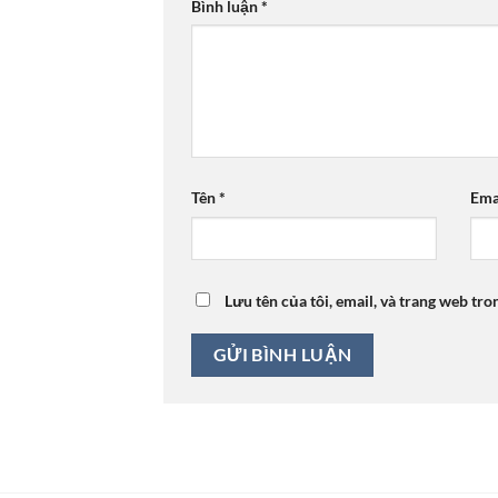
Bình luận
*
Tên
*
Ema
Lưu tên của tôi, email, và trang web tro