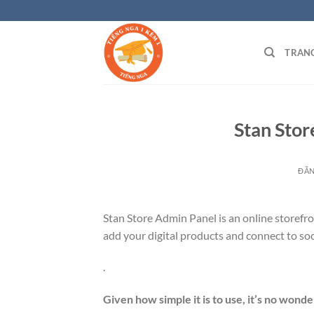
Bỏ
qua
nội
TRAN
dung
Stan Stor
ĐĂ
Stan Store Admin Panel
is an online storefr
add your digital products and connect to soc
.
Given how simple it is to use, it’s no wonde