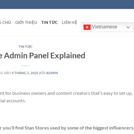
G CHỦ
GIỚI THIỆU
TIN TỨC
LIÊN HỆ
Vietnamese
TIN TỨC
e Admin Panel Explained
NG VÀO
9 THÁNG 5, 2025
BỞI
ADMIN
ont for business owners and content creators that’s easy to set up,
ial accounts.
r you’ll find Stan Stores used by some of the biggest influencers