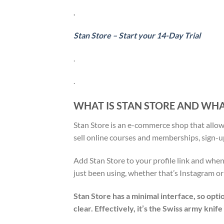
.
Stan Store – Start your 14-Day Trial
.
.
WHAT IS STAN STORE AND WHA
Stan Store is an e-commerce shop that allows
sell online courses and memberships, sign-up
Add Stan Store to your profile link and when 
just been using, whether that’s Instagram or
Stan Store has a minimal interface, so opti
clear. Effectively, it’s the Swiss army knif