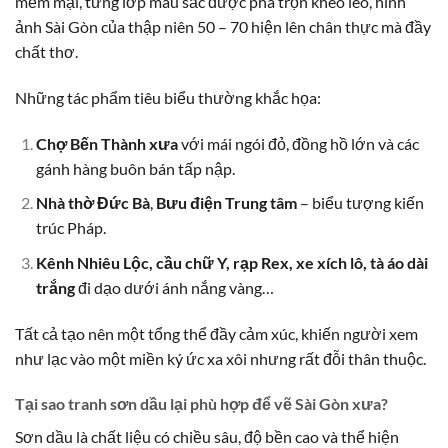
mềm mại, từng lớp màu sắc được pha trộn khéo léo, hình
ảnh Sài Gòn của thập niên 50 – 70 hiện lên chân thực mà đầy
chất thơ.
Những tác phẩm tiêu biểu thường khắc họa:
Chợ Bến Thành xưa
với mái ngói đỏ, đồng hồ lớn và các
gánh hàng buôn bán tấp nập.
Nhà thờ Đức Bà
,
Bưu điện Trung tâm
– biểu tượng kiến
trúc Pháp.
Kênh Nhiêu Lộc, cầu chữ Y, rạp Rex, xe xích lô, tà áo dài
trắng
đi dạo dưới ánh nắng vàng…
Tất cả tạo nên một tổng thể đầy cảm xúc, khiến người xem
như lạc vào một miền ký ức xa xôi nhưng rất đỗi thân thuộc.
Tại sao tranh sơn dầu lại phù hợp để vẽ Sài Gòn xưa?
Sơn dầu là chất liệu có chiều sâu, độ bền cao và thể hiện