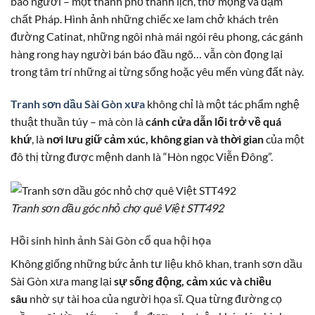
bao người – một thành phố thanh lịch, thơ mộng và đậm
chất Pháp. Hình ảnh những chiếc xe lam chở khách trên
đường Catinat, những ngôi nhà mái ngói rêu phong, các gánh
hàng rong hay người bán báo đầu ngõ… vẫn còn đọng lại
trong tâm trí những ai từng sống hoặc yêu mến vùng đất này.
Tranh sơn dầu Sài Gòn xưa
không chỉ là một tác phẩm nghệ
thuật thuần túy – mà còn là
cánh cửa dẫn lối trở về quá
khứ
, là
nơi lưu giữ cảm xúc, không gian và thời gian
của một
đô thị từng được mệnh danh là “Hòn ngọc Viễn Đông”.
Tranh sơn dầu góc nhỏ chợ quê Việt STT492
Hồi sinh hình ảnh Sài Gòn cổ qua hội họa
Không giống những bức ảnh tư liệu khô khan, tranh sơn dầu
Sài Gòn xưa mang lại
sự sống động, cảm xúc và chiều
sâu
nhờ sự tài hoa của người họa sĩ. Qua từng đường cọ