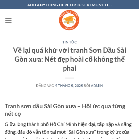
Bỏ
ADD ANYTHING HERE OR JUST REMOVE IT...
qua
nội
dung
TIN TỨC
Về lại quá khứ với tranh Sơn Dầu Sài
Gòn xưa: Nét đẹp hoài cổ không thể
phai
ĐĂNG VÀO
9 THÁNG 5, 2025
BỞI
ADMIN
Tranh sơn dầu Sài Gòn xưa – Hồi ức qua từng
nét cọ
Giữa lòng thành phố Hồ Chí Minh hiện đại, tấp nập và năng
động, đâu đó vẫn tồn tại một “Sài Gòn xưa” trong ký ức của