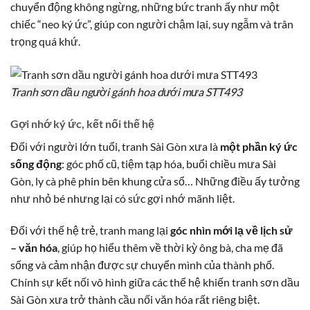
chuyển động không ngừng, những bức tranh ấy như một
chiếc “neo ký ức”, giúp con người chậm lại, suy ngẫm và trân
trọng quá khứ.
Tranh sơn dầu người gánh hoa dưới mưa STT493
Gợi nhớ ký ức, kết nối thế hệ
Đối với người lớn tuổi, tranh Sài Gòn xưa là
một phần ký ức
sống động
: góc phố cũ, tiệm tạp hóa, buổi chiều mưa Sài
Gòn, ly cà phê phin bên khung cửa sổ… Những điều ấy tưởng
như nhỏ bé nhưng lại có sức gợi nhớ mãnh liệt.
Đối với thế hệ trẻ, tranh mang lại
góc nhìn mới lạ về lịch sử
– văn hóa
, giúp họ hiểu thêm về thời kỳ ông bà, cha mẹ đã
sống và cảm nhận được sự chuyển mình của thành phố.
Chính sự kết nối vô hình giữa các thế hệ khiến tranh sơn dầu
Sài Gòn xưa trở thành cầu nối văn hóa rất riêng biệt.