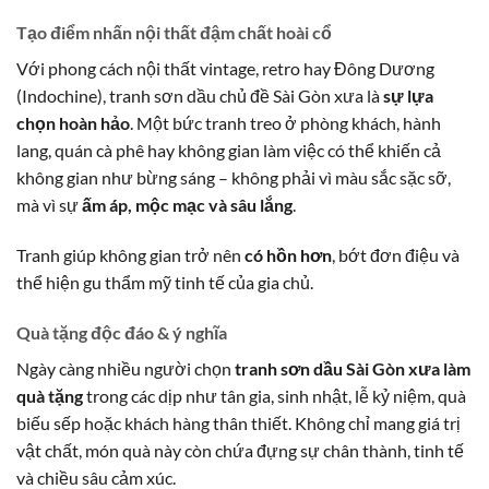
Tạo điểm nhấn nội thất đậm chất hoài cổ
Với phong cách nội thất vintage, retro hay Đông Dương
(Indochine), tranh sơn dầu chủ đề Sài Gòn xưa là
sự lựa
chọn hoàn hảo
. Một bức tranh treo ở phòng khách, hành
lang, quán cà phê hay không gian làm việc có thể khiến cả
không gian như bừng sáng – không phải vì màu sắc sặc sỡ,
mà vì sự
ấm áp, mộc mạc và sâu lắng
.
Tranh giúp không gian trở nên
có hồn hơn
, bớt đơn điệu và
thể hiện gu thẩm mỹ tinh tế của gia chủ.
Quà tặng độc đáo & ý nghĩa
Ngày càng nhiều người chọn
tranh sơn dầu Sài Gòn xưa làm
quà tặng
trong các dịp như tân gia, sinh nhật, lễ kỷ niệm, quà
biếu sếp hoặc khách hàng thân thiết. Không chỉ mang giá trị
vật chất, món quà này còn chứa đựng sự chân thành, tinh tế
và chiều sâu cảm xúc.