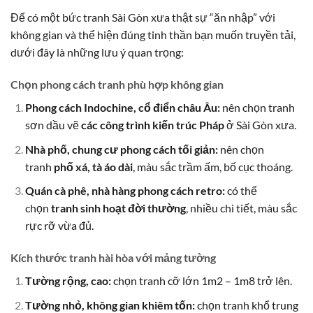
Để có một bức tranh Sài Gòn xưa thật sự “ăn nhập” với
không gian và thể hiện đúng tinh thần bạn muốn truyền tải,
dưới đây là những lưu ý quan trọng:
Chọn phong cách tranh phù hợp không gian
Phong cách Indochine, cổ điển châu Âu:
nên chọn tranh
sơn dầu vẽ
các công trình kiến trúc Pháp
ở Sài Gòn xưa.
Nhà phố, chung cư phong cách tối giản:
nên chọn
tranh
phố xá, tà áo dài
, màu sắc trầm ấm, bố cục thoáng.
Quán cà phê, nhà hàng phong cách retro:
có thể
chọn
tranh sinh hoạt đời thường
, nhiều chi tiết, màu sắc
rực rỡ vừa đủ.
Kích thước tranh hài hòa với mảng tường
Tường rộng, cao:
chọn tranh cỡ lớn 1m2 – 1m8 trở lên.
Tường nhỏ, không gian khiêm tốn:
chọn tranh khổ trung