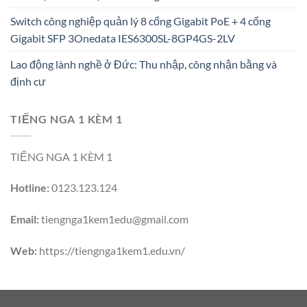
Switch công nghiệp quản lý 8 cổng Gigabit PoE + 4 cổng
Gigabit SFP 3Onedata IES6300SL-8GP4GS-2LV
Lao động lành nghề ở Đức: Thu nhập, công nhận bằng và
định cư
TIẾNG NGA 1 KÈM 1
TIẾNG NGA 1 KÈM 1
Hotline:
0123.123.124
Email:
tiengnga1kem1edu@gmail.com
Web:
https://tiengnga1kem1.edu.vn/