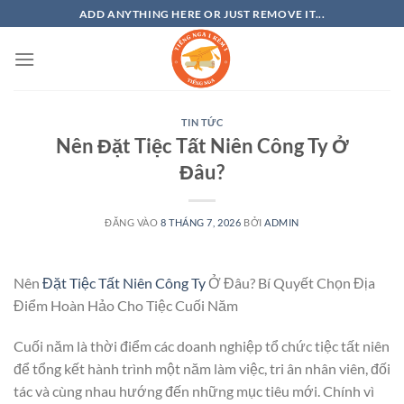
Bỏ
ADD ANYTHING HERE OR JUST REMOVE IT...
qua
nội
dung
TIN TỨC
Nên Đặt Tiệc Tất Niên Công Ty Ở
Đâu?
ĐĂNG VÀO
8 THÁNG 7, 2026
BỞI
ADMIN
Nên
Đặt Tiệc Tất Niên Công Ty
Ở Đâu? Bí Quyết Chọn Địa
Điểm Hoàn Hảo Cho Tiệc Cuối Năm
Cuối năm là thời điểm các doanh nghiệp tổ chức tiệc tất niên
để tổng kết hành trình một năm làm việc, tri ân nhân viên, đối
tác và cùng nhau hướng đến những mục tiêu mới. Chính vì