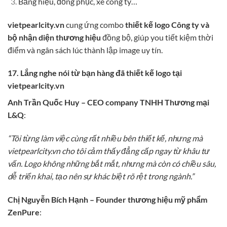
Bảng hiệu, đồng phục, xe công ty…
vietpearlcity.vn
cung ứng combo
thiết kế logo Công ty và
bộ nhận diện thương hiệu
đồng bộ, giúp you tiết kiệm thời
điểm và ngân sách lúc thành lập image uy tín.
17. Lắng nghe nói từ bạn hàng đã thiết kế logo tại
vietpearlcity.vn
Anh Trần Quốc Huy – CEO company TNHH Thương mại
L&Q
:
“Tôi từng làm việc cùng rất nhiều bên thiết kế, nhưng mà
vietpearlcity.vn cho tôi cảm thấy đẳng cấp ngay từ khâu tư
vấn. Logo không những bắt mắt, nhưng mà còn có chiều sâu,
dễ triển khai, tạo nên sự khác biệt rõ rệt trong ngành.”
Chị Nguyễn Bích Hạnh – Founder thương hiệu mỹ phẩm
ZenPure
: