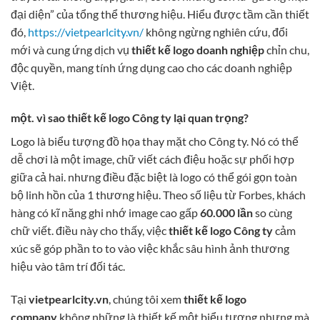
đại diện” của tổng thể thương hiệu. Hiểu được tầm cần thiết
đó,
https://vietpearlcity.vn/
không ngừng nghiên cứu, đổi
mới và cung ứng dịch vụ
thiết kế logo doanh nghiệp
chỉn chu,
độc quyền, mang tính ứng dụng cao cho các doanh nghiệp
Việt.
một. vì sao thiết kế logo Công ty lại quan trọng?
Logo là biểu tượng đồ họa thay mặt cho Công ty. Nó có thể
dễ chơi là một image, chữ viết cách điệu hoặc sự phối hợp
giữa cả hai. nhưng điều đặc biệt là logo có thể gói gọn toàn
bộ linh hồn của 1 thương hiệu. Theo số liệu từ Forbes, khách
hàng có kĩ năng ghi nhớ image cao gấp
60.000 lần
so cùng
chữ viết. điều này cho thấy, việc
thiết kế logo Công ty
cảm
xúc sẽ góp phần to to vào việc khắc sâu hình ảnh thương
hiệu vào tâm trí đối tác.
Tại
vietpearlcity.vn
, chúng tôi xem
thiết kế logo
company
không những là thiết kế một biểu tượng nhưng mà