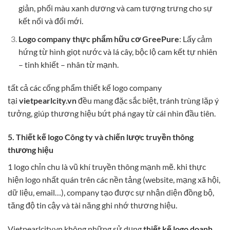
giản, phối màu xanh dương và cam tượng trưng cho sự
kết nối và đổi mới.
Logo company thực phẩm hữu cơ GreePure
: Lấy cảm
hứng từ hình giọt nước và lá cây, bộc lộ cam kết tự nhiên
– tinh khiết – nhân từ mạnh.
tất cả các cống phẩm thiết kế logo company
tại
vietpearlcity.vn
đều mang đặc sắc biệt, tránh trùng lặp ý
tưởng, giúp thương hiệu bứt phá ngay từ cái nhìn đầu tiên.
5. Thiết kế logo Công ty và chiến lược truyền thông
thương hiệu
1 logo chỉn chu là vũ khí truyền thông mạnh mẽ. khi thực
hiện logo nhất quán trên các nền tảng (website, mạng xã hội,
dữ liệu, email…), company tạo được sự nhận diện đồng bộ,
tăng độ tin cậy và tài năng ghi nhớ thương hiệu.
Vietpearlcity.vn không những sử dụng
thiết kế logo doanh