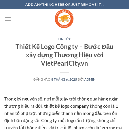
Bỏ
ADD ANYTHING HERE OR JUST REMOVE IT...
qua
nội
dung
TIN TỨC
Thiết Kế Logo Công ty – Bước Đầu
xây dựng Thương Hiệu với
VietPearlCity.vn
ĐĂNG VÀO
8 THÁNG 6, 2025
BỞI
ADMIN
Trong kỷ nguyên số, nơi mỗi giây trôi thông qua hàng ngàn
thương hiệu ra đời,
thiết kế logo company
không còn là 1
nhân tố phụ trợ, nhưng biến thành nền móng đầu tiên ổn
định bạn dạng sắc Công ty. một logo ấn tượng không chỉ
truyền tải thông điệp, giá trị cốt lõi nhưng còn là “gương mặt