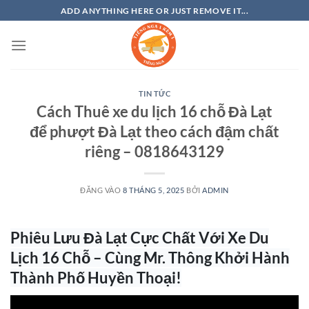
Bỏ
ADD ANYTHING HERE OR JUST REMOVE IT...
qua
nội
dung
TIN TỨC
Cách Thuê xe du lịch 16 chỗ Đà Lạt
để phượt Đà Lạt theo cách đậm chất
riêng – 0818643129
ĐĂNG VÀO
8 THÁNG 5, 2025
BỞI
ADMIN
Phiêu Lưu Đà Lạt Cực Chất Với Xe Du
Lịch 16 Chỗ – Cùng Mr. Thông Khởi Hành
Thành Phố Huyền Thoại!