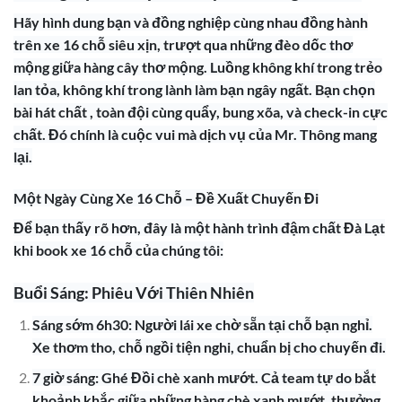
Hãy hình dung bạn và đồng nghiệp cùng nhau đồng hành
trên xe 16 chỗ siêu xịn, trượt qua những đèo dốc thơ
mộng giữa hàng cây thơ mộng. Luồng không khí trong trẻo
lan tỏa, không khí trong lành làm bạn ngây ngất. Bạn chọn
bài hát chất , toàn đội cùng quẩy, bung xõa, và check-in cực
chất. Đó chính là cuộc vui mà dịch vụ của Mr. Thông mang
lại.
Một Ngày Cùng Xe 16 Chỗ – Đề Xuất Chuyến Đi
Để bạn thấy rõ hơn, đây là một hành trình đậm chất Đà Lạt
khi book xe 16 chỗ của chúng tôi:
Buổi Sáng: Phiêu Với Thiên Nhiên
Sáng sớm 6h30: Người lái xe chờ sẵn tại chỗ bạn nghỉ.
Xe thơm tho, chỗ ngồi tiện nghi, chuẩn bị cho chuyến đi.
7 giờ sáng: Ghé Đồi chè xanh mướt. Cả team tự do bắt
khoảnh khắc giữa những hàng chè xanh mướt, thưởng