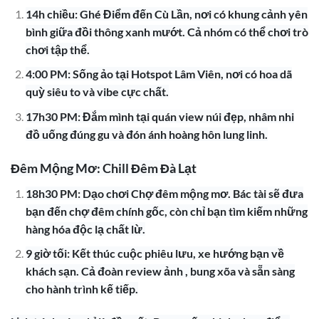
14h chiều: Ghé Điểm đến Cù Lần, nơi có khung cảnh yên
bình giữa đồi thông xanh mướt. Cả nhóm có thể chơi trò
chơi tập thể.
4:00 PM: Sống ảo tại Hotspot Lâm Viên, nơi có hoa dã
quỳ siêu to và vibe cực chất.
17h30 PM: Đắm mình tại quán view núi đẹp, nhâm nhi
đồ uống đúng gu và đón ánh hoàng hôn lung linh.
Đêm Mộng Mơ: Chill Đêm Đà Lạt
18h30 PM: Dạo chơi Chợ đêm mộng mơ. Bác tài sẽ đưa
bạn đến chợ đêm chính gốc, còn chỉ bạn tìm kiếm những
hàng hóa độc lạ chất lừ.
9 giờ tối: Kết thúc cuộc phiêu lưu, xe hướng bạn về
khách sạn. Cả đoàn review ảnh , bung xõa và sẵn sàng
cho hành trình kế tiếp.