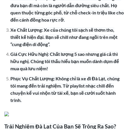
đưa bạn đi mà còn là người dẫn đường siêu chất. Họ
quen thuộc từng góc phố, từ chỗ check-in triệu like cho
đến cánh đồng hoa rực rỡ.
Xe Chất Lượng: Xe của chúng tôi sạch sẽ thơm tho,
thiết kế hiện đại. Bạn sẽ chill như đang ngồi trên một
“cung điện di động”.
Giá Cực Hữu Nghị: Chất lượng 5 sao nhưng giá cả thì
hữu nghị. Chúng tôi thấu hiểu bạn muốn dành dụm để
mua quà lưu niệm!
Phục Vụ Chất Lượng: Không chỉ là xe đi Đà Lạt, chúng
tôi mang đến trải nghiệm. Từ playlist nhạc chill đến
chuyện kể vui nhộn từ tài xế, bạn sẽ cười suốt hành
trình.
Trải Nghiệm Đà Lạt Của Bạn Sẽ Trông Ra Sao?