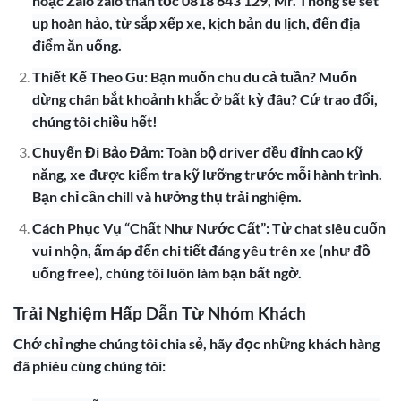
hoặc Zalo zalo thần tốc 0818 643 129, Mr. Thông sẽ set
up hoàn hảo, từ sắp xếp xe, kịch bản du lịch, đến địa
điểm ăn uống.
Thiết Kế Theo Gu: Bạn muốn chu du cả tuần? Muốn
dừng chân bắt khoảnh khắc ở bất kỳ đâu? Cứ trao đổi,
chúng tôi chiều hết!
Chuyến Đi Bảo Đảm: Toàn bộ driver đều đỉnh cao kỹ
năng, xe được kiểm tra kỹ lưỡng trước mỗi hành trình.
Bạn chỉ cần chill và hưởng thụ trải nghiệm.
Cách Phục Vụ “Chất Như Nước Cất”: Từ chat siêu cuốn
vui nhộn, ấm áp đến chi tiết đáng yêu trên xe (như đồ
uống free), chúng tôi luôn làm bạn bất ngờ.
Trải Nghiệm Hấp Dẫn Từ Nhóm Khách
Chớ chỉ nghe chúng tôi chia sẻ, hãy đọc những khách hàng
đã phiêu cùng chúng tôi: