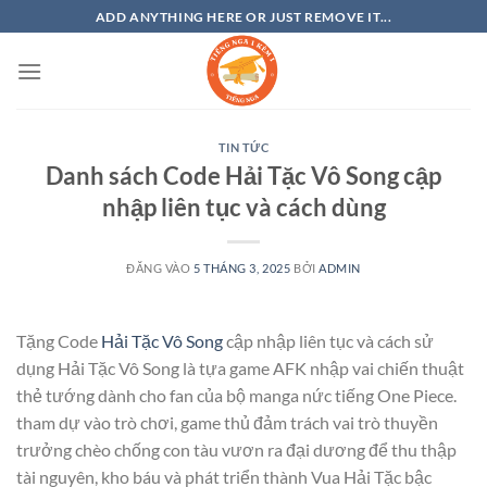
Bỏ
ADD ANYTHING HERE OR JUST REMOVE IT...
qua
nội
dung
TIN TỨC
Danh sách Code Hải Tặc Vô Song cập
nhập liên tục và cách dùng
ĐĂNG VÀO
5 THÁNG 3, 2025
BỞI
ADMIN
Tặng Code
Hải Tặc Vô Song
cập nhập liên tục và cách sử
dụng Hải Tặc Vô Song là tựa game AFK nhập vai chiến thuật
thẻ tướng dành cho fan của bộ manga nức tiếng One Piece.
tham dự vào trò chơi, game thủ đảm trách vai trò thuyền
trưởng chèo chống con tàu vươn ra đại dương để thu thập
tài nguyên, kho báu và phát triển thành Vua Hải Tặc bậc