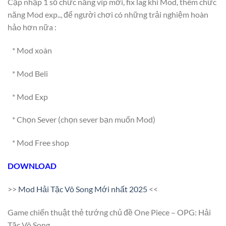
Cập nhập 1 số chức năng vip mới, fix lag khi Mod, thêm chức
năng Mod exp.., để người chơi có những trải nghiệm hoàn
hảo hơn nữa :
* Mod xoàn
* Mod Beli
* Mod Exp
* Chọn Sever (chọn sever bạn muốn Mod)
* Mod Free shop
DOWNLOAD
>>
Mod Hải Tặc Vô Song Mới nhất 2025
<<
Game chiến thuật thẻ tướng chủ đề One Piece – OPG: Hải
Tặc Vô Song