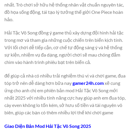
nhất. Trò chơi sở hữu hệ thống nhân vật chuẩn nguyên tác,
đồ họa sống động, tái tạo lý tưởng thế giới One Piece hoàn
hảo.
Hải Tặc Vô Song đồng ý game thủ xây dựng đội hình hải tặc
trong mơ và tham gia những cuộc chiến trên biển kịch tính.
Với lối chơi dễ tiếp cận, cơ chế tự động sáng ý và hệ thống
sự kiện, nhiệm vụ đa dạng, người chơi sẽ mau chóng đắm
chìm vào hành trình phiêu bạt trên biển cả.
để giúp cả nhà có nhiều trải nghiệm thú vị và chơi game, đua
tóp trở nên dễ dàng hơn bữa nay
gamer24h.com
xẽ cung
ứng cho anh chị em phiên bản mod Hải Tặc Vô Song mới
nhất 2025 với nhiều tính năng cực hay giúp anh em đua tóp,
cày even không lo tốn kém, sở hưu số tiền và tài nguyên vô
biên, giúp các bạn có thêm nhiều lợi thế khi chơi game
Giao Diện Bản Mod Hải Tặc Vô Song 2025