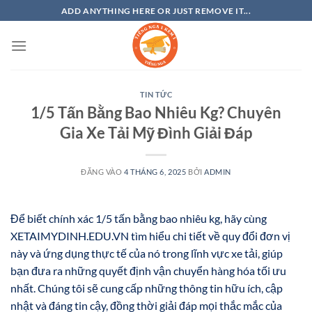
Bỏ
ADD ANYTHING HERE OR JUST REMOVE IT...
qua
nội
dung
TIN TỨC
1/5 Tấn Bằng Bao Nhiêu Kg? Chuyên
Gia Xe Tải Mỹ Đình Giải Đáp
ĐĂNG VÀO
4 THÁNG 6, 2025
BỞI
ADMIN
Để biết chính xác 1/5 tấn bằng bao nhiêu kg, hãy cùng
XETAIMYDINH.EDU.VN tìm hiểu chi tiết về quy đổi đơn vị
này và ứng dụng thực tế của nó trong lĩnh vực xe tải, giúp
bạn đưa ra những quyết định vận chuyển hàng hóa tối ưu
nhất. Chúng tôi sẽ cung cấp những thông tin hữu ích, cập
nhật và đáng tin cậy, đồng thời giải đáp mọi thắc mắc của