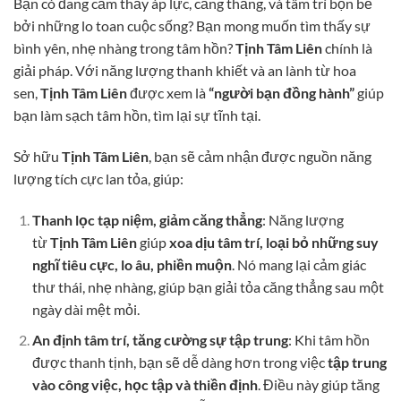
Bạn có đang cảm thấy áp lực, căng thẳng, và tâm trí bộn bề
bởi những lo toan cuộc sống? Bạn mong muốn tìm thấy sự
bình yên, nhẹ nhàng trong tâm hồn?
Tịnh Tâm Liên
chính là
giải pháp. Với năng lượng thanh khiết và an lành từ hoa
sen,
Tịnh Tâm Liên
được xem là
“người bạn đồng hành”
giúp
bạn làm sạch tâm hồn, tìm lại sự tĩnh tại.
Sở hữu
Tịnh Tâm Liên
, bạn sẽ cảm nhận được nguồn năng
lượng tích cực lan tỏa, giúp:
Thanh lọc tạp niệm, giảm căng thẳng
: Năng lượng
từ
Tịnh Tâm Liên
giúp
xoa dịu tâm trí, loại bỏ những suy
nghĩ tiêu cực, lo âu, phiền muộn
. Nó mang lại cảm giác
thư thái, nhẹ nhàng, giúp bạn giải tỏa căng thẳng sau một
ngày dài mệt mỏi.
An định tâm trí, tăng cường sự tập trung
: Khi tâm hồn
được thanh tịnh, bạn sẽ dễ dàng hơn trong việc
tập trung
vào công việc, học tập và thiền định
. Điều này giúp tăng