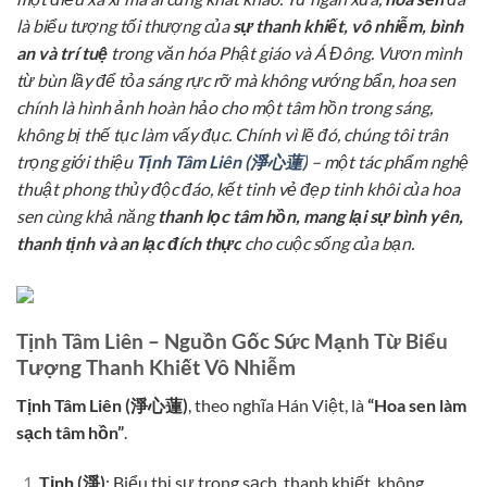
là biểu tượng tối thượng của
sự thanh khiết, vô nhiễm, bình
an và trí tuệ
trong văn hóa Phật giáo và Á Đông. Vươn mình
từ bùn lầy để tỏa sáng rực rỡ mà không vướng bẩn, hoa sen
chính là hình ảnh hoàn hảo cho một tâm hồn trong sáng,
không bị thế tục làm vấy đục. Chính vì lẽ đó, chúng tôi trân
trọng giới thiệu
Tịnh Tâm Liên (淨心蓮)
– một tác phẩm nghệ
thuật phong thủy độc đáo, kết tinh vẻ đẹp tinh khôi của hoa
sen cùng khả năng
thanh lọc tâm hồn, mang lại sự bình yên,
thanh tịnh và an lạc đích thực
cho cuộc sống của bạn.
Tịnh Tâm Liên – Nguồn Gốc Sức Mạnh Từ Biểu
Tượng Thanh Khiết Vô Nhiễm
Tịnh Tâm Liên (淨心蓮)
, theo nghĩa Hán Việt, là
“Hoa sen làm
sạch tâm hồn”
.
Tịnh (淨)
: Biểu thị sự trong sạch, thanh khiết, không