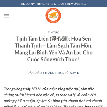
Bỏ
ADD ANYTHING HERE OR JUST REMOVE IT...
qua
nội
dung
TIN TỨC
Tịnh Tâm Liên (淨心蓮): Hoa Sen
Thanh Tịnh – Làm Sạch Tâm Hồn,
Mang Lại Bình Yên Và An Lạc Cho
Cuộc Sống Đích Thực!
ĐĂNG VÀO
4 THÁNG 6, 2025
BỞI
ADMIN
Trong vòng xoáy hối hả của cuộc sống hiện đại, tâm hồn
chúng ta đôi lúc trở nên bộn bề, lo toan và bị vấy bẩn bởi
những phiền muộn, áp lực. Sự bình yên, thanh tịnh trở thành
một điều xa xỉ mà ai cũng khát khao. Từ ngàn xưa,
hoa sen
đã