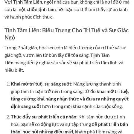
Với
Tịnh Tâm Liên
, ngôi nhà của bạn không chỉ là nơi để ở mà
còn là một
chốn tịnh tâm
, nơi bạn có thể tìm thấy sự an lành
và hạnh phúc đích thực.
Tịnh Tâm Liên: Biểu Trưng Cho Trí Tuệ và Sự Giác
Ngộ
Trong Phật giáo, hoa sen còn là biểu tượng của trí tuệ và sự
giác ngộ, vươn lên từ bùn lầy để tỏa sáng.
Tịnh Tâm
Liên
mang đến ý nghĩa sâu sắc về sự phát triển tâm linh và
hiểu biết.
Khai mở trí tuệ, sự sáng suốt
: Năng lượng thanh tịnh
giúp tâm trí bạn trở nên trong sáng, từ đó
khai mở trí tuệ,
tăng cường khả năng nhận thức và đưa ra những quyết
định sáng suốt
hơn trong mọi khía cạnh của cuộc sống.
Thúc đẩy sự phát triển cá nhân
: Khi tâm hồn được tịnh
hóa, bạn sẽ có động lực và sự tập trung để
phát triển bản
thân, học hỏi những điều mới
, khám phá tiềm năng và