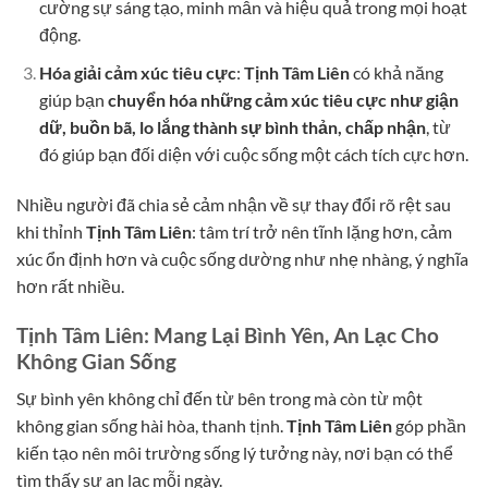
cường sự sáng tạo, minh mẫn và hiệu quả trong mọi hoạt
động.
Hóa giải cảm xúc tiêu cực
:
Tịnh Tâm Liên
có khả năng
giúp bạn
chuyển hóa những cảm xúc tiêu cực như giận
dữ, buồn bã, lo lắng thành sự bình thản, chấp nhận
, từ
đó giúp bạn đối diện với cuộc sống một cách tích cực hơn.
Nhiều người đã chia sẻ cảm nhận về sự thay đổi rõ rệt sau
khi thỉnh
Tịnh Tâm Liên
: tâm trí trở nên tĩnh lặng hơn, cảm
xúc ổn định hơn và cuộc sống dường như nhẹ nhàng, ý nghĩa
hơn rất nhiều.
Tịnh Tâm Liên: Mang Lại Bình Yên, An Lạc Cho
Không Gian Sống
Sự bình yên không chỉ đến từ bên trong mà còn từ một
không gian sống hài hòa, thanh tịnh.
Tịnh Tâm Liên
góp phần
kiến tạo nên môi trường sống lý tưởng này, nơi bạn có thể
tìm thấy sự an lạc mỗi ngày.