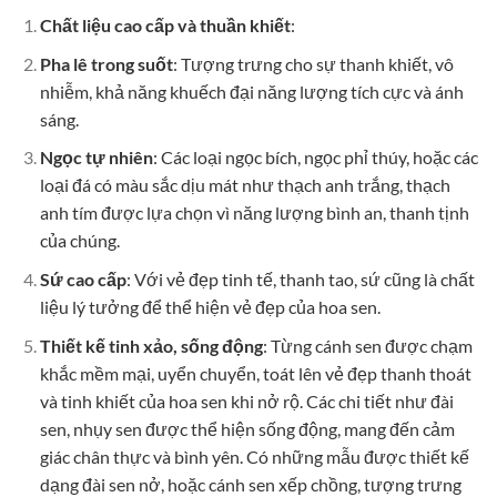
Chất liệu cao cấp và thuần khiết
:
Pha lê trong suốt
: Tượng trưng cho sự thanh khiết, vô
nhiễm, khả năng khuếch đại năng lượng tích cực và ánh
sáng.
Ngọc tự nhiên
: Các loại ngọc bích, ngọc phỉ thúy, hoặc các
loại đá có màu sắc dịu mát như thạch anh trắng, thạch
anh tím được lựa chọn vì năng lượng bình an, thanh tịnh
của chúng.
Sứ cao cấp
: Với vẻ đẹp tinh tế, thanh tao, sứ cũng là chất
liệu lý tưởng để thể hiện vẻ đẹp của hoa sen.
Thiết kế tinh xảo, sống động
: Từng cánh sen được chạm
khắc mềm mại, uyển chuyển, toát lên vẻ đẹp thanh thoát
và tinh khiết của hoa sen khi nở rộ. Các chi tiết như đài
sen, nhụy sen được thể hiện sống động, mang đến cảm
giác chân thực và bình yên. Có những mẫu được thiết kế
dạng đài sen nở, hoặc cánh sen xếp chồng, tượng trưng