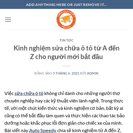
Bỏ
ADD ANYTHING HERE OR JUST REMOVE IT...
qua
nội
dung
TIN TỨC
Kinh nghiệm sửa chữa ô tô từ A đến
Z cho người mới bắt đầu
ĐĂNG VÀO
3 THÁNG 6, 2025
BỞI
ADMIN
Việc
sửa chữa ô tô
không chỉ dành cho những người thợ
chuyên nghiệp hay các kỹ thuật viên lành nghề. Trong thực
tế, với một chút kiến thức và kinh nghiệm cơ bản, bất kỳ ai
cũng có thể bắt đầu làm quen và thực hiện các thao tác bảo
dưỡng hoặc khắc phục lỗi đơn giản cho chiếc xe của mình.
Bài viết này
Auto Speedy
chia sẻ kinh nghiệm từ A đến Z,