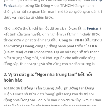
Fenica
tại phường Tân Đông Hiệp, TP.HCM đang nhanh
chóng thu hút sự quan tâm mạnh mẽ từ cộng đồng cư dân trí
thức và nhà đầu tư chiến lược.
Không đơn thuần chỉ là một dự án căn hộ cao tầng,
Fenica
là
kết tinh của tâm huyết, kinh nghiệm và tầm nhìn chiến lược
từ các đơn vị phát triển hàng đầu:
Công ty TNHH Đầu tư dự
án Phượng Hoàng
, cùng sự đồng hành phát triển của
DLR
(Dalat Real)
và
NK Properties
. Dự án hứa hẹn sẽ trở thành
biểu tượng sống mới, nơi khởi nguồn cho một cuộc sống
đẳng cấp, thịnh vượng và bền vững cho cư dân tương lai.
2. Vị trí đắt giá: “Ngôi nhà trung tâm” kết nối
hoàn hảo
Toạ lạc tại
Đường Trần Quang Diệu, phường Tân Đông
Hiệp
, Fenica sở hữu vị trí “vàng” giữa lòng khu đô thị sôi
động phía Đông Sài Gòn. Với bán kính chưa đầy 5km, cư dân
có thể dễ dàng tiếp cận hàng loạt tuyến giao thông trọng