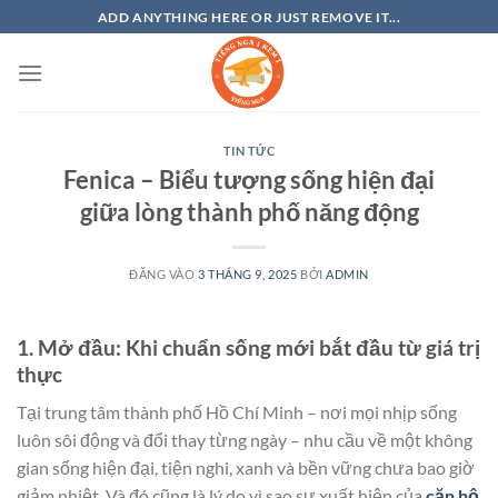
Bỏ
ADD ANYTHING HERE OR JUST REMOVE IT...
qua
nội
dung
TIN TỨC
Fenica – Biểu tượng sống hiện đại
giữa lòng thành phố năng động
ĐĂNG VÀO
3 THÁNG 9, 2025
BỞI
ADMIN
1. Mở đầu: Khi chuẩn sống mới bắt đầu từ giá trị
thực
Tại trung tâm thành phố Hồ Chí Minh – nơi mọi nhịp sống
luôn sôi động và đổi thay từng ngày – nhu cầu về một không
gian sống hiện đại, tiện nghi, xanh và bền vững chưa bao giờ
giảm nhiệt. Và đó cũng là lý do vì sao sự xuất hiện của
căn hộ