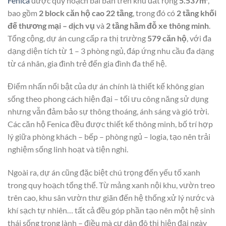
Fenica
được quy hoạch bài bản trên khu đất rộng
5.537m²
,
bao gồm
2 block căn hộ cao 22 tầng
, trong đó có
2 tầng khối
đế thương mại – dịch vụ
và
2 tầng hầm đỗ xe thông minh
.
Tổng cộng, dự án cung cấp ra thị trường
579 căn hộ
, với đa
dạng diện tích từ 1 – 3 phòng ngủ, đáp ứng nhu cầu đa dạng
từ cá nhân, gia đình trẻ đến gia đình đa thế hệ.
Điểm nhấn nổi bật của dự án chính là thiết kế không gian
sống theo phong cách hiện đại – tối ưu công năng sử dụng
nhưng vẫn đảm bảo sự thông thoáng, ánh sáng và gió trời.
Các căn hộ Fenica đều được thiết kế thông minh, bố trí hợp
lý giữa phòng khách – bếp – phòng ngủ – logia, tạo nên trải
nghiệm sống linh hoạt và tiện nghi.
Ngoài ra, dự án cũng đặc biệt chú trọng đến yếu tố xanh
trong quy hoạch tổng thể. Từ mảng xanh nội khu, vườn treo
trên cao, khu sân vườn thư giãn đến hệ thống xử lý nước và
khí sạch tự nhiên… tất cả đều góp phần tạo nên một hệ sinh
thái sống trong lành – điều mà cư dân đô thị hiện đại ngày