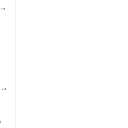
ách
 và
ư