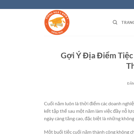
Bỏ
qua
nội
TRAN
dung
Gợi Ý Địa Điểm Tiệc
Th
ĐĂ
Cuối năm luôn là thời điểm các doanh nghiệp 
kết tập thể sau một năm làm việc đầy nỗ lực
ngày càng tăng cao, đặc biệt là những không
Một buổi tiệc cuối năm thành công không c