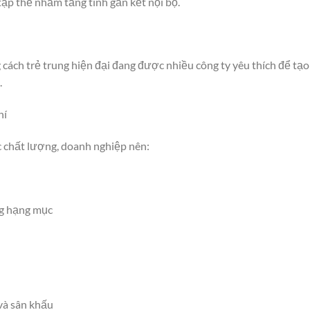
tập thể nhằm tăng tính gắn kết nội bộ.
 cách trẻ trung hiện đại đang được nhiều công ty yêu thích để tạo
.
hí
c chất lượng, doanh nghiệp nên:
ừng hạng mục
và sân khấu