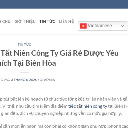
G CHỦ
GIỚI THIỆU
TIN TỨC
LIÊN HỆ
Vietnamese
TIN TỨC
 Tất Niên Công Ty Giá Rẻ Được Yêu
ích Tại Biên Hòa
NG VÀO
3 THÁNG 6, 2026
BỞI
ADMIN
tất bật lên kế hoạch tổ chức tiệc tổng kết, tri ân nhân viên và g
. Vì thế, nhu cầu tìm kiếm địa điểm
tiệc tất niên công ty
tại Biên 
 gian đẹp, dịch vụ chuyên nghiệp nhưng vẫn có mức giá hợp lý.
hỉ cần món ăn ngon mà còn phải có không gian phù hợp, phong cá