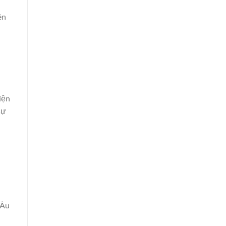
ên
iện
sự
 Âu