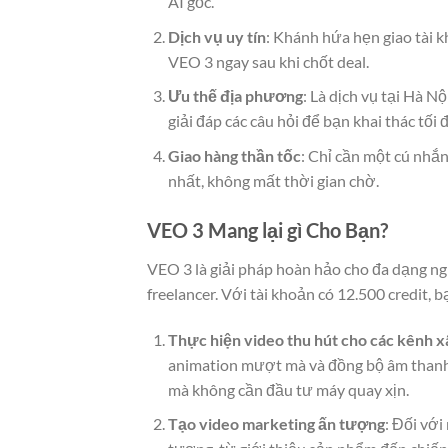
AI gốc.
Dịch vụ uy tín
: Khánh hứa hẹn giao tài k
VEO 3 ngay sau khi chốt deal.
Ưu thế địa phương
: Là dịch vụ tại Hà N
giải đáp các câu hỏi để bạn khai thác tối 
Giao hàng thần tốc
: Chỉ cần một cú nhắn
nhất, không mất thời gian chờ.
VEO 3 Mang lại gì Cho Bạn?
VEO 3 là giải pháp hoàn hảo cho đa dạng ng
freelancer. Với tài khoản có 12.500 credit, b
Thực hiện video thu hút cho các kênh x
animation mượt mà và đồng bộ âm thanh 
mà không cần đầu tư máy quay xịn.
Tạo video marketing ấn tượng
: Đối vớ