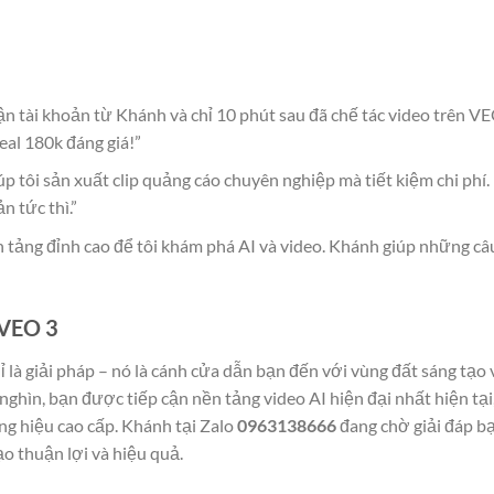
hận tài khoản từ Khánh và chỉ 10 phút sau đã chế tác video trên V
eal 180k đáng giá!”
úp tôi sản xuất clip quảng cáo chuyên nghiệp mà tiết kiệm chi phí.
n tức thì.”
n tảng đỉnh cao để tôi khám phá AI và video. Khánh giúp những câ
 VEO 3
 là giải pháp – nó là cánh cửa dẫn bạn đến với vùng đất sáng tạo 
 nghìn, bạn được tiếp cận nền tảng video AI hiện đại nhất hiện tại
g hiệu cao cấp. Khánh tại Zalo
0963138666
đang chờ giải đáp b
ạo thuận lợi và hiệu quả.