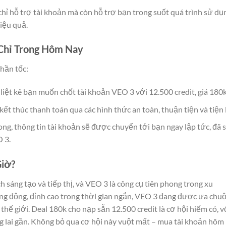
hỉ hỗ trợ tài khoản mà còn hỗ trợ bạn trong suốt quá trình sử dụ
iệu quả.
Chỉ Trong Hôm Nay
hần tốc:
, liệt kê bạn muốn chốt tài khoản VEO 3 với 12.500 credit, giá 180k
kết thúc thanh toán qua các hình thức an toàn, thuận tiện và tiện l
ong, thông tin tài khoản sẽ được chuyển tới bạn ngay lập tức, đã 
 3.
Giờ?
sáng tạo và tiếp thị, và VEO 3 là công cụ tiên phong trong xu
ống động, đỉnh cao trong thời gian ngắn, VEO 3 đang được ưa chu
thế giới. Deal 180k cho nạp sẵn 12.500 credit là cơ hội hiếm có, v
ng lai gần. Không bỏ qua cơ hội này vuột mất – mua tài khoản hôm