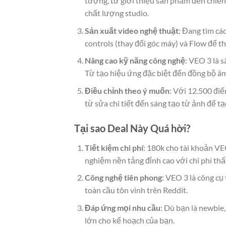
tượng, từ giới thiệu sản phẩm đến chiến
chất lượng studio.
Sản xuất video nghệ thuật
: Đang tìm c
controls (thay đổi góc máy) và Flow để t
Nâng cao kỹ năng công nghệ
: VEO 3 là 
Từ tạo hiệu ứng đặc biệt đến đồng bộ âm
Điều chỉnh theo ý muốn
: Với 12.500 điể
từ sửa chi tiết đến sáng tạo từ ảnh để tạ
Tại sao Deal Này Quá hời?
Tiết kiệm chi phí
: 180k cho tài khoản VEO
nghiệm nền tảng đỉnh cao với chi phí thấ
Công nghệ tiên phong
: VEO 3 là công cụ
toàn cầu tôn vinh trên Reddit.
Đáp ứng mọi nhu cầu
: Dù bạn là newbie
lớn cho kế hoạch của bạn.