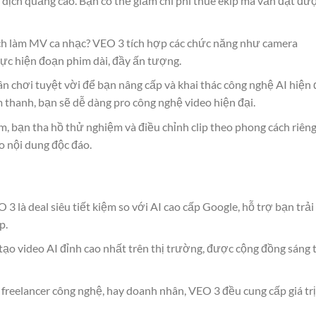
 dịch quảng cáo. Bạn có thể giảm chi phí thuê ekip mà vẫn đạt đư
ách làm MV ca nhạc? VEO 3 tích hợp các chức năng như camera
hực hiện đoạn phim dài, đầy ấn tượng.
sân chơi tuyệt vời để bạn nâng cấp và khai thác công nghệ AI hiện 
 thanh, bạn sẽ dễ dàng pro công nghệ video hiện đại.
m, bạn tha hồ thử nghiệm và điều chỉnh clip theo phong cách riêng
o nội dung độc đáo.
 3 là deal siêu tiết kiệm so với AI cao cấp Google, hỗ trợ bạn trải
p.
 tạo video AI đỉnh cao nhất trên thị trường, được cộng đồng sáng 
, freelancer công nghệ, hay doanh nhân, VEO 3 đều cung cấp giá trị