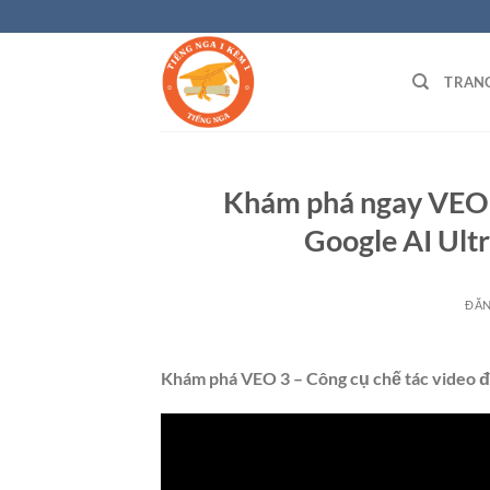
Bỏ
qua
nội
TRAN
dung
Khám phá ngay VEO 3
Google AI Ult
ĐĂ
Khám phá VEO 3 – Công cụ chế tác video đỉn