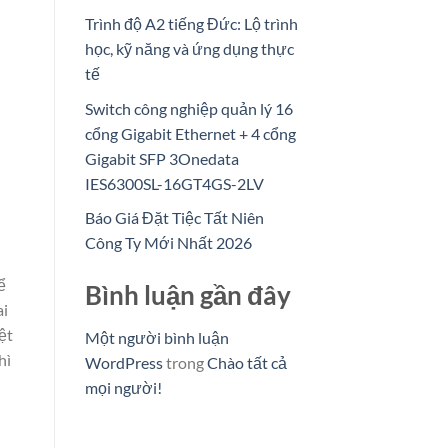
Trình độ A2 tiếng Đức: Lộ trình
học, kỹ năng và ứng dụng thực
tế
Switch công nghiệp quản lý 16
cổng Gigabit Ethernet + 4 cổng
Gigabit SFP 3Onedata
IES6300SL-16GT4GS-2LV
Báo Giá Đặt Tiệc Tất Niên
Công Ty Mới Nhất 2026
ể
Bình luận gần đây
ai
ệt
Một người bình luận
hì
WordPress
trong
Chào tất cả
mọi người!