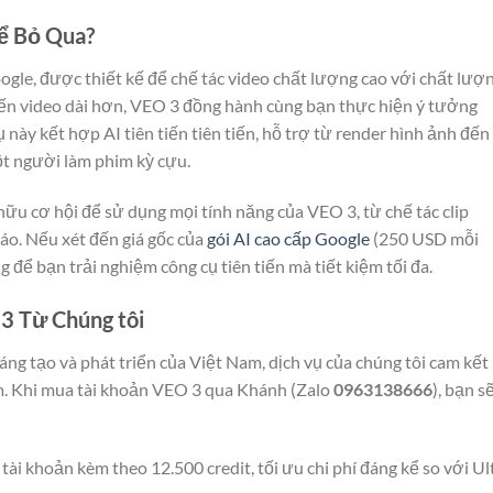
hể Bỏ Qua?
oogle, được thiết kế để chế tác video chất lượng cao với chất lượ
đến video dài hơn, VEO 3 đồng hành cùng bạn thực hiện ý tưởng
ụ này kết hợp AI tiên tiến tiên tiến, hỗ trợ từ render hình ảnh đế
ột người làm phim kỳ cựu.
hữu cơ hội để sử dụng mọi tính năng của VEO 3, từ chế tác clip
đáo. Nếu xét đến giá gốc của
gói AI cao cấp Google
(250 USD mỗi
 để bạn trải nghiệm công cụ tiên tiến mà tiết kiệm tối đa.
 3 Từ Chúng tôi
ng tạo và phát triển của Việt Nam, dịch vụ của chúng tôi cam kết
tâm. Khi mua tài khoản VEO 3 qua Khánh (Zalo
0963138666
), bạn s
ài khoản kèm theo 12.500 credit, tối ưu chi phí đáng kể so với Ul