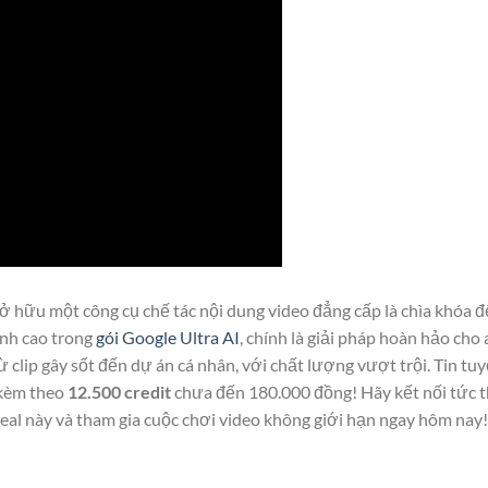
sở hữu một công cụ chế tác nội dung video đẳng cấp là chìa khóa đ
ỉnh cao trong
gói Google Ultra AI
, chính là giải pháp hoàn hảo cho 
 clip gây sốt đến dự án cá nhân, với chất lượng vượt trội. Tin tuy
 kèm theo
12.500 credit
chưa đến 180.000 đồng! Hãy kết nối tức t
eal này và tham gia cuộc chơi video không giới hạn ngay hôm nay!