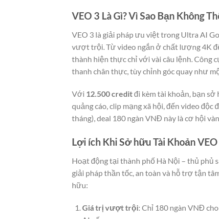
VEO 3 Là Gì? Vì Sao Bạn Không T
VEO 3 là giải pháp ưu việt trong Ultra AI G
vượt trội. Từ video ngắn ở chất lượng 4K 
thành hiện thực chỉ với vài câu lệnh. Công c
thanh chân thực, tùy chỉnh góc quay như m
Với
12.500 credit
đi kèm tài khoản, bạn sở 
quảng cáo, clip mạng xã hội, đến video độc 
tháng), deal 180 ngàn VNĐ này là cơ hội vàng
Lợi ích Khi Sở hữu Tài Khoản VEO
Hoạt động tại thành phố Hà Nội – thủ phủ sá
giải pháp thần tốc, an toàn và hỗ trợ tận 
hữu:
Giá trị vượt trội
: Chỉ 180 ngàn VNĐ cho t