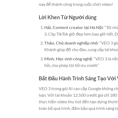
nay để thành công trong cuộc chơi video!
Lời Khen Từ Người dùng
Hải, Content creator tại Hà Nội
: “Tôi n
3. Clip TikTok giờ đẹp hơn bao giờ hết. D
Thảo, Chủ doanh nghiệp nhỏ
: “VEO 3 gi
Khánh giúp đỡ chu đáo, cung cấp tài khoả
Minh, Học sinh công nghệ
: “VEO 3 là nề
hỏi, cho phép tôi tối ưu credit.”
Bắt Đầu Hành Trình Sáng Tạo Với
VEO 3 trong gói AI cao cấp Google không chỉ
hạn. Với tài khoản 12.500 credit giá chỉ 180
thực hiện video thu hút đến tạo dựng thươn
toàn bộ quá trình, đảm bảo quá trình sáng t