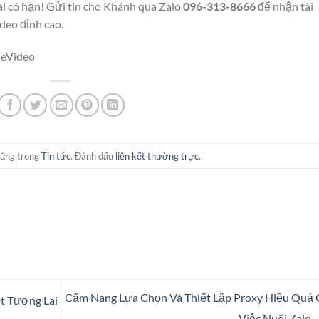
al có hạn! Gửi tin cho Khánh qua Zalo
096-313-8666
để nhận tài
deo đỉnh cao.
heVideo
đăng trong
Tin tức
. Đánh dấu
liên kết thường trực
.
Cẩm Nang Lựa Chọn Và Thiết Lập Proxy Hiệu Quả
t Tương Lai
Việc Nuôi Zalo