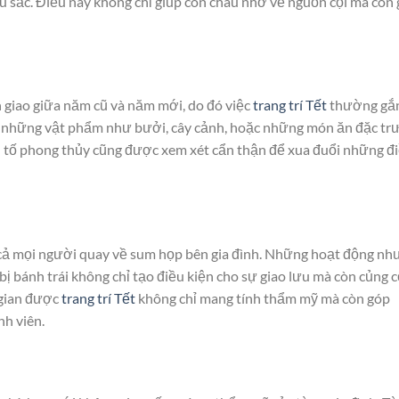
u sắc. Điều này không chỉ giúp con cháu nhớ về nguồn cội mà còn 
n giao giữa năm cũ và năm mới, do đó việc
trang trí Tết
thường gắ
 bị những vật phẩm như bưởi, cây cảnh, hoặc những món ăn đặc tr
u tố phong thủy cũng được xem xét cẩn thận để xua đuổi những đ
 cả mọi người quay về sum họp bên gia đình. Những hoạt động nh
ị bánh trái không chỉ tạo điều kiện cho sự giao lưu mà còn củng 
 gian được
trang trí Tết
không chỉ mang tính thẩm mỹ mà còn góp
nh viên.