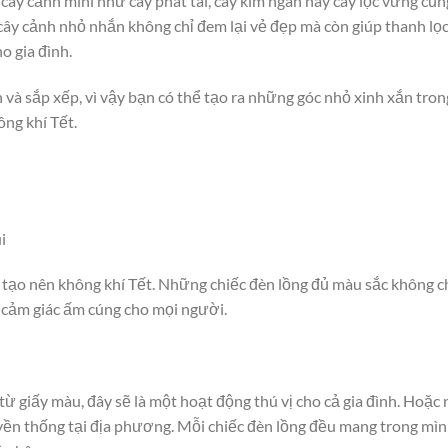
 cây cảnh mini như cây phát tài, cây kim ngân hay cây lộc vừng cũn
ây cảnh nhỏ nhắn không chỉ đem lại vẻ đẹp mà còn giúp thanh lọ
o gia đình.
và sắp xếp, vì vậy bạn có thể tạo ra những góc nhỏ xinh xắn tron
ng khí Tết.
i
c tạo nên không khí Tết. Những chiếc đèn lồng đủ màu sắc không c
o cảm giác ấm cúng cho mọi người.
từ giấy màu, đây sẽ là một hoạt động thú vị cho cả gia đình. Hoặc
yền thống tại địa phương. Mỗi chiếc đèn lồng đều mang trong mì