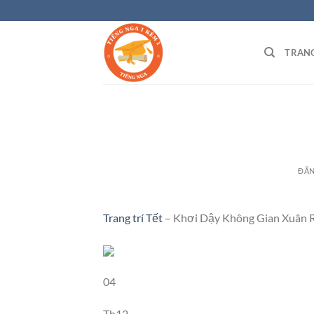
Bỏ
qua
nội
TRAN
dung
ĐĂ
Trang trí Tết
– Khơi Dậy Không Gian Xuân 
04
Th12