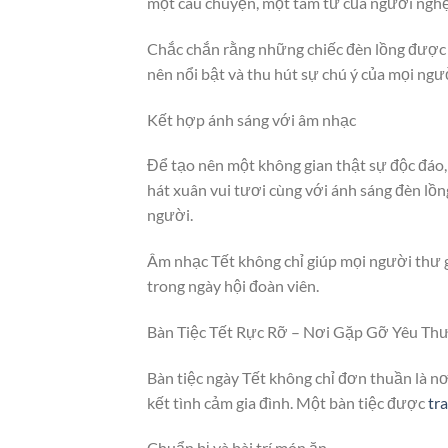
một câu chuyện, một tâm tư của người nghệ
Chắc chắn rằng những chiếc đèn lồng được t
nên nổi bật và thu hút sự chú ý của mọi ng
Kết hợp ánh sáng với âm nhạc
Để tạo nên một không gian thật sự độc đáo,
hát xuân vui tươi cùng với ánh sáng đèn lồ
người.
Âm nhạc Tết không chỉ giúp mọi người thư g
trong ngày hội đoàn viên.
Bàn Tiệc Tết Rực Rỡ – Nơi Gặp Gỡ Yêu Th
Bàn tiệc ngày Tết không chỉ đơn thuần là n
kết tình cảm gia đình. Một bàn tiệc được
tra
Chuẩn bị và bài trí món ăn