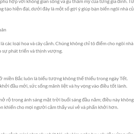
phù hợp với không gian sống và gu thẩm mỹ của từng gia đình. T
tạo hiện đại, dưới đây là một số gợi ý giúp bạn biến ngôi nhà củ
uân
là các loại hoa và cây cảnh. Chúng không chỉ tô điểm cho ngôi nh
 sự phát triển và thịnh vượng.
 miền Bắc luôn là biểu tượng không thể thiếu trong ngày Tết.
ởi đầu mới, sức sống mãnh liệt và hy vọng vào điều tốt lành.
 rộ trong ánh sáng mặt trời buổi sáng đầu năm; điều này không
n khiến cho mọi người cảm thấy vui vẻ và phấn khởi hơn.