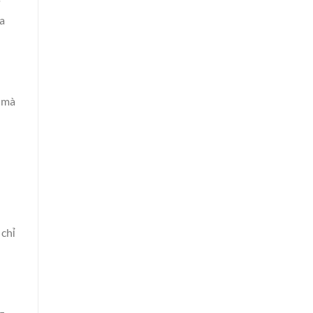
ừ
a
à mà
 chỉ