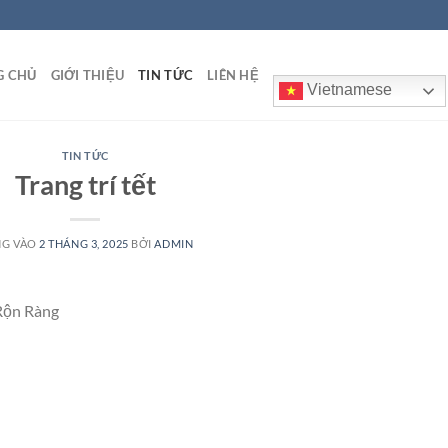
G CHỦ
GIỚI THIỆU
TIN TỨC
LIÊN HỆ
Vietnamese
TIN TỨC
Trang trí tết
NG VÀO
2 THÁNG 3, 2025
BỞI
ADMIN
Rộn Ràng