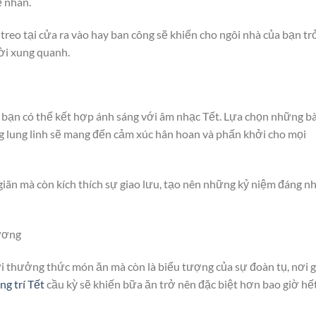
 nhân.
reo tại cửa ra vào hay ban công sẽ khiến cho ngôi nhà của bạn tr
ười xung quanh.
 bạn có thể kết hợp ánh sáng với âm nhạc Tết. Lựa chọn những bà
ng lung linh sẽ mang đến cảm xúc hân hoan và phấn khởi cho mọi
iãn mà còn kích thích sự giao lưu, tạo nên những kỷ niệm đáng n
ương
ơi thưởng thức món ăn mà còn là biểu tượng của sự đoàn tụ, nơi 
ng trí Tết
cầu kỳ sẽ khiến bữa ăn trở nên đặc biệt hơn bao giờ hết