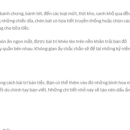
ánh chưng, bánh tét, đến các loại mứt, thịt kho, canh khổ qua đề
những chiếc dĩa, chén bát có họa tiết truyền thống hoặc chọn các
g cho bữa tiệc.
 ăn ngon mắt, được bài trí khéo léo trên nền khăn trải bàn đỏ
ây quần bên nhau. Không gian ấy chắc chắn sẽ để lại những kỷ niệ
ng cách bài trí bàn tiệc. Bạn có thể thêm vào đó những bình hoa n
ết do chính tay bạn viết. Những chi tiết nhỏ này sẽ tạo nên dấu ấ