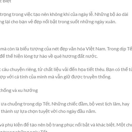
c Biệt
trọng trong việc tạo nên không khí của ngày lễ. Những bộ áo dài
ng lại cho bạn vẻ đẹp nổi bật trong suốt những ngày xuân.
 mà còn là biểu tượng của nét đẹp văn hóa Việt Nam. Trong dịp Tế
i để thể hiện lòng tự hào về quê hương đất nước.
câu chuyện riêng, từ chất liệu vải đến họa tiết thêu. Bạn có thể t
ợp với cá tính của mình mà vẫn giữ được truyền thống.
 thống và xu hướng
 ưa chuộng trong dịp Tết. Những chiếc đầm, bộ vest lịch lãm, hay
 thành sự lựa chọn tuyệt vời cho ngày đầu năm.
à phụ kiện để tạo nên bộ trang phục nổi bật và khác biệt. Một ch
ng trong những ngày Tết.