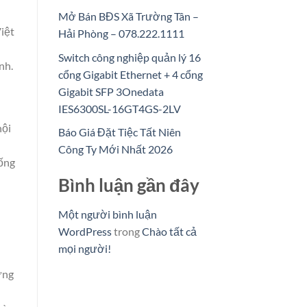
Mở Bán BĐS Xã Trường Tân –
iệt
Hải Phòng – 078.222.1111
Switch công nghiệp quản lý 16
nh.
cổng Gigabit Ethernet + 4 cổng
Gigabit SFP 3Onedata
IES6300SL-16GT4GS-2LV
hội
Báo Giá Đặt Tiệc Tất Niên
Công Ty Mới Nhất 2026
sống
Bình luận gần đây
Một người bình luận
WordPress
trong
Chào tất cả
mọi người!
ững