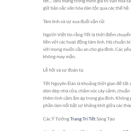
tét… đều mang trong mình giá trị văn hóa sâ
giữ bản sắc văn hóa dân tộc qua các thế hệ.
Tâm linh và sự xua đuổi vận rủi
Người Việt tin rằng Tết là thời điểm chuyể
liền với các hoạt động tâm linh. Họ chuẩn
với mong muốn cầu an cho gia đình. Các yế
không may mắn.
Lễ hội và sự đoàn tụ
Tết Nguyên Đán là khoảng thời gian để tất
dọn dẹp nhà cửa, chăm sóc cây cảnh, chuẩn b
thêm tình cảm ấm áp trong gia đình. Không
phần làm nổi bật sự khăng khít giữa các thà
Các Ý Tưởng
Trang Trí Tết
Sáng Tạo