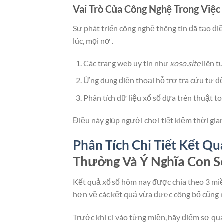
Vai Trò Của Công Nghệ Trong Việ
Sự phát triển công nghệ thông tin đã tạo đi
lúc, mọi nơi.
Các trang web uy tín như
xoso.site
liên t
Ứng dụng điện thoại hỗ trợ tra cứu tự độ
Phân tích dữ liệu xổ số dựa trên thuật to
Điều này giúp người chơi tiết kiệm thời gi
Phân Tích Chi Tiết Kết Qu
Thưởng Và Ý Nghĩa Con S
Kết quả xổ số hôm nay được chia theo 3 miề
hơn về các kết quả vừa được công bố cũng n
Trước khi đi vào từng miền, hãy điểm sơ qu