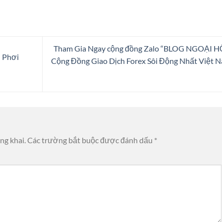
Tham Gia Ngay cộng đồng Zalo “BLOG NGOẠI HỐ
 Phơi
Cộng Đồng Giao Dịch Forex Sôi Động Nhất Việt 
ng khai.
Các trường bắt buộc được đánh dấu
*