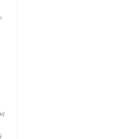
i
 kỹ
ỳ