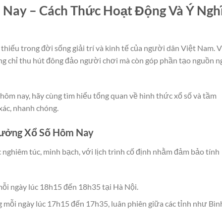
Nay – Cách Thức Hoạt Động Và Ý Ngh
hiếu trong đời sống giải trí và kinh tế của người dân Việt Nam. 
ông chỉ thu hút đông đảo người chơi mà còn góp phần tạo nguồn n
ố hôm nay, hãy cùng tìm hiểu tổng quan về hình thức xổ số và tầm
xác, nhanh chóng.
hưởng Xổ Số Hôm Nay
ghiêm túc, minh bạch, với lịch trình cố định nhằm đảm bảo tính
i ngày lúc 18h15 đến 18h35 tại Hà Nội.
mỗi ngày lúc 17h15 đến 17h35, luân phiên giữa các tỉnh như Bìn