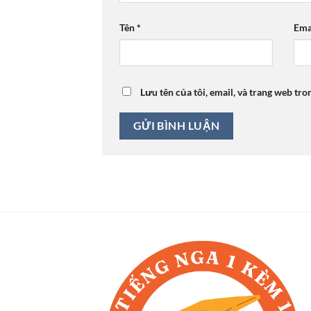
Tên
*
Ema
Lưu tên của tôi, email, và trang web tro