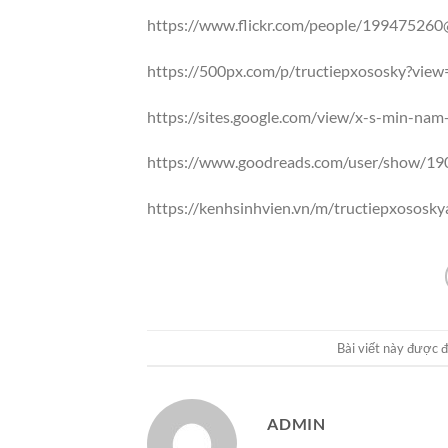
https://www.flickr.com/people/19947526
https://500px.com/p/tructiepxososky?vie
https://sites.google.com/view/x-s-min-na
https://www.goodreads.com/user/show/19
https://kenhsinhvien.vn/m/tructiepxosos
Bài viết này được 
ADMIN