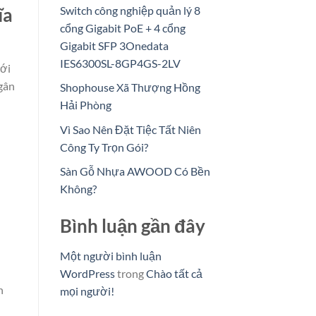
Switch công nghiệp quản lý 8
ĩa
cổng Gigabit PoE + 4 cổng
Gigabit SFP 3Onedata
IES6300SL-8GP4GS-2LV
Với
gân
Shophouse Xã Thượng Hồng
Hải Phòng
Vì Sao Nên Đặt Tiệc Tất Niên
Công Ty Trọn Gói?
Sàn Gỗ Nhựa AWOOD Có Bền
Không?
Bình luận gần đây
Một người bình luận
WordPress
trong
Chào tất cả
h
mọi người!