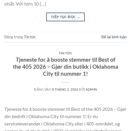
nhất. Với hơn 10 […]
TIẾP TỤC ĐỌC
→
Đăng trong
Tin tức
Để lại bình luận
TIN TỨC
Tjeneste for å booste stemmer til Best of
the 405 2026 – Gjør din butikk i Oklahoma
City til nummer 1!
ĐĂNG VÀO
8 THÁNG 2, 2026
BỞI
ADMIN
Tjeneste for å booste stemmer til Best of the 405 2026 – Gjør
din bedrift i Oklahoma City til nummer 1! Er du
serviceleverandør i Oklahoma City eller i 405-området, og
ønsker du at din butikk i 2026 skal bli for lokalbefolkningen