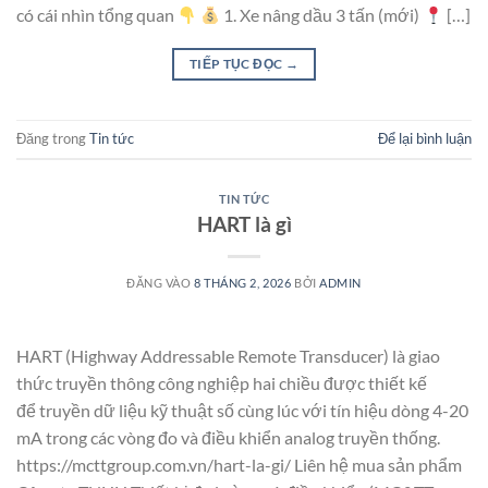
có cái nhìn tổng quan
1. Xe nâng dầu 3 tấn (mới)
[…]
TIẾP TỤC ĐỌC
→
Đăng trong
Tin tức
Để lại bình luận
TIN TỨC
HART là gì
ĐĂNG VÀO
8 THÁNG 2, 2026
BỞI
ADMIN
HART (Highway Addressable Remote Transducer) là giao
thức truyền thông công nghiệp hai chiều được thiết kế
để truyền dữ liệu kỹ thuật số cùng lúc với tín hiệu dòng 4-20
mA trong các vòng đo và điều khiển analog truyền thống.
https://mcttgroup.com.vn/hart-la-gi/ Liên hệ mua sản phẩm