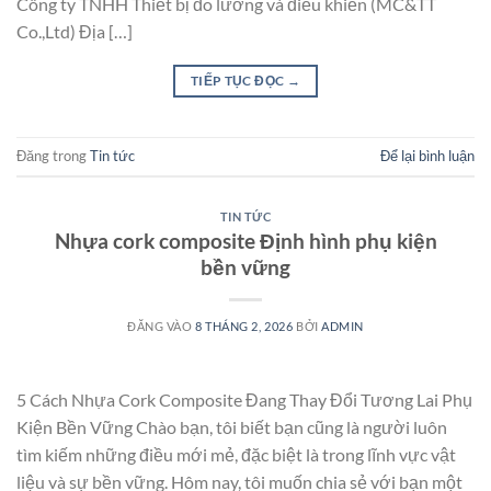
Công ty TNHH Thiết bị đo lường và điều khiển (MC&TT
Co.,Ltd) Địa […]
TIẾP TỤC ĐỌC
→
Đăng trong
Tin tức
Để lại bình luận
TIN TỨC
Nhựa cork composite Định hình phụ kiện
bền vững
ĐĂNG VÀO
8 THÁNG 2, 2026
BỞI
ADMIN
5 Cách Nhựa Cork Composite Đang Thay Đổi Tương Lai Phụ
Kiện Bền Vững Chào bạn, tôi biết bạn cũng là người luôn
tìm kiếm những điều mới mẻ, đặc biệt là trong lĩnh vực vật
liệu và sự bền vững. Hôm nay, tôi muốn chia sẻ với bạn một