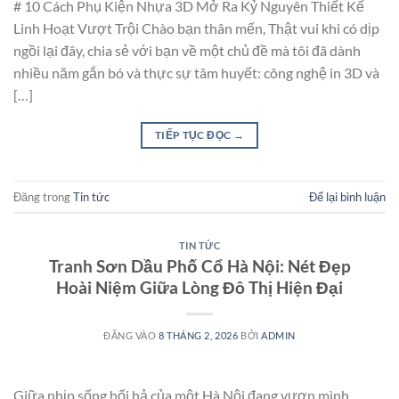
# 10 Cách Phụ Kiện Nhựa 3D Mở Ra Kỷ Nguyên Thiết Kế
Linh Hoạt Vượt Trội Chào bạn thân mến, Thật vui khi có dịp
ngồi lại đây, chia sẻ với bạn về một chủ đề mà tôi đã dành
nhiều năm gắn bó và thực sự tâm huyết: công nghệ in 3D và
[…]
TIẾP TỤC ĐỌC
→
Đăng trong
Tin tức
Để lại bình luận
TIN TỨC
Tranh Sơn Dầu Phố Cổ Hà Nội: Nét Đẹp
Hoài Niệm Giữa Lòng Đô Thị Hiện Đại
ĐĂNG VÀO
8 THÁNG 2, 2026
BỞI
ADMIN
Giữa nhịp sống hối hả của một Hà Nội đang vươn mình