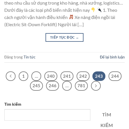
theo nhu cầu sử dụng trong kho hàng, nhà xưởng, logistics…
Dưới đây là các loại phổ biến nhất hiện nay
1. Theo
cách người vận hành điều khiển
Xe nâng điện ngồi lái
(Electric Sit-Down Forklift) Người lái […]
TIẾP TỤC ĐỌC
→
Đăng trong
Tin tức
Để lại bình luận
1
…
240
241
242
243
244
245
246
…
781
Tìm kiếm
TÌM
KIẾM