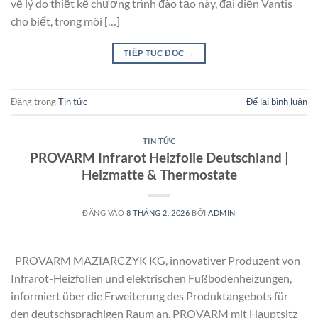
về lý do thiết kế chương trình đào tạo này, đại diện Vantis
cho biết, trong môi […]
TIẾP TỤC ĐỌC
→
Đăng trong
Tin tức
Để lại bình luận
TIN TỨC
PROVARM Infrarot Heizfolie Deutschland |
Heizmatte & Thermostate
ĐĂNG VÀO
8 THÁNG 2, 2026
BỞI
ADMIN
PROVARM MAZIARCZYK KG, innovativer Produzent von
Infrarot-Heizfolien und elektrischen Fußbodenheizungen,
informiert über die Erweiterung des Produktangebots für
den deutschsprachigen Raum an. PROVARM mit Hauptsitz