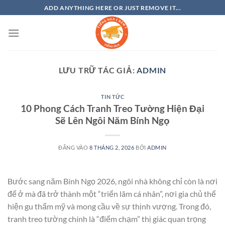
Bỏ
ADD ANYTHING HERE OR JUST REMOVE IT...
qua
nội
dung
LƯU TRỮ TÁC GIẢ:
ADMIN
TIN TỨC
10 Phong Cách Tranh Treo Tường Hiện Đại
Sẽ Lên Ngôi Năm Bính Ngọ
ĐĂNG VÀO
8 THÁNG 2, 2026
BỞI
ADMIN
Bước sang năm Bính Ngọ 2026, ngôi nhà không chỉ còn là nơi
để ở mà đã trở thành một “triển lãm cá nhân”, nơi gia chủ thể
hiện gu thẩm mỹ và mong cầu về sự thịnh vượng. Trong đó,
tranh treo tường chính là “điểm chạm” thị giác quan trọng